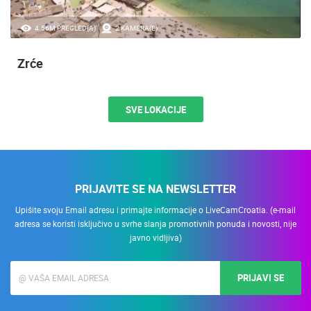
4.56M PREGLED(A)
2 KAMERA(E)
Zrće
SVE LOKACIJE
PRIJAVITE SE NA NEWSLETTER
Upišite svoju Email adresu i primajte informacije o LiveCamCroatia. (e-mail
adresa se koristi isključivo u svrhe slanja promotivnih ponuda i novosti, nije
javno vidljiva)
PRIJAVI SE