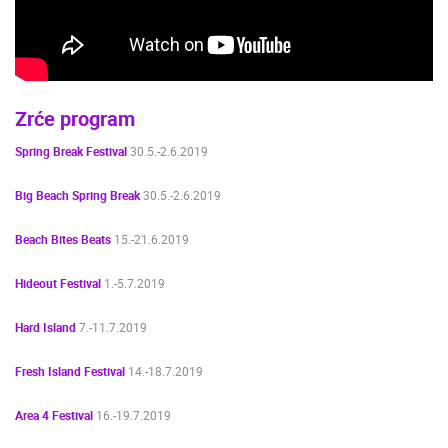
Zrće program
Spring Break Festival
30.5.-2.6.2019
Big Beach Spring Break
30.5.-2.6.2019
Beach Bites Beats
15.-21.6.2019
Hideout Festival
1.-5.7.2019
NAJNOVIJE KAMERE
Hard Island
7.-11.7.2019
UŽIVO
0 GLEDATELJ(A)
UŽIVO
Fresh Island Festival
14.-18.7.2019
Area 4 Festival
16.-19.7.2019