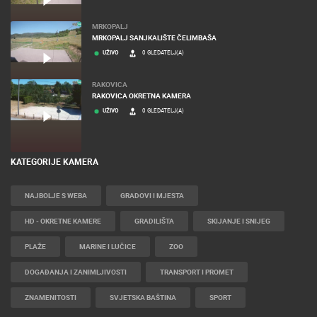
MRKOPALJ
MRKOPALJ SANJKALIŠTE ČELIMBAŠA
UŽIVO
0 GLEDATELJ(A)
RAKOVICA
RAKOVICA OKRETNA KAMERA
UŽIVO
0 GLEDATELJ(A)
KATEGORIJE KAMERA
NAJBOLJE S WEBA
GRADOVI I MJESTA
HD - OKRETNE KAMERE
GRADILIŠTA
SKIJANJE I SNIJEG
PLAŽE
MARINE I LUČICE
ZOO
DOGAĐANJA I ZANIMLJIVOSTI
TRANSPORT I PROMET
ZNAMENITOSTI
SVJETSKA BAŠTINA
SPORT