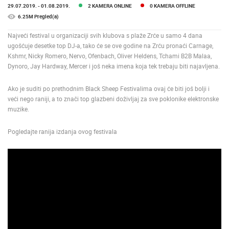
29.07.2019.
- 01.08.2019.
2 KAMERA ONLINE
0 KAMERA OFFLINE
ENGLISH
6.25M Pregled(a)
Najveći festival u organizaciji svih klubova s plaže Zrće u samo 4 dana
ugošćuje desetke top DJ-a, tako će se ove godine na Zrću pronaći Carnage,
Kshmr, Nicky Romero, Nervo, Ofenbach, Oliver Heldens, Tchami B2B Malaa,
Dynoro, Jay Hardway, Mercer i još neka imena koja tek trebaju biti najavljena.
Ako je suditi po prethodnim Black Sheep Festivalima ovaj će biti još bolji i
veći nego raniji, a to znači top glazbeni doživljaj za sve poklonike elektronske
muzike.
Pogledajte ranija izdanja ovog festivala