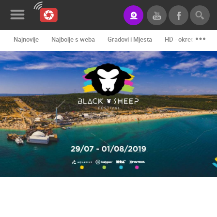
Najnovije
Najbolje s weba
Gradovi i Mjesta
HD - okretne kame
Novosti&Blog
Kategorije
Lokacije
Event&Site
Izdvojeno
Povijest
Karta
KONTAKTIRAJTE
NAS