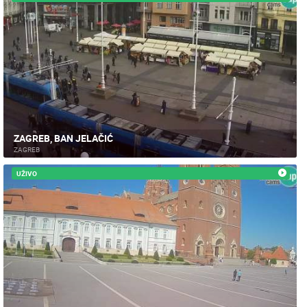
ZAGREB, BAN JELAČIĆ
ZAGREB
UŽIVO