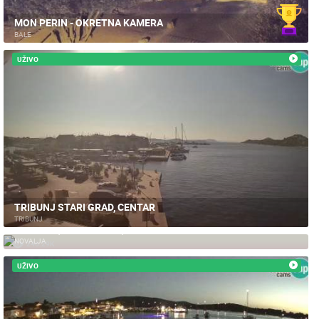
MON PERIN - OKRETNA KAMERA
BALE
UŽIVO
TRIBUNJ STARI GRAD, CENTAR
TRIBUNJ
NOVALJA, KATAMARAN, RUŽA VJETROVA
NOVALJA
246.29K
UŽIVO