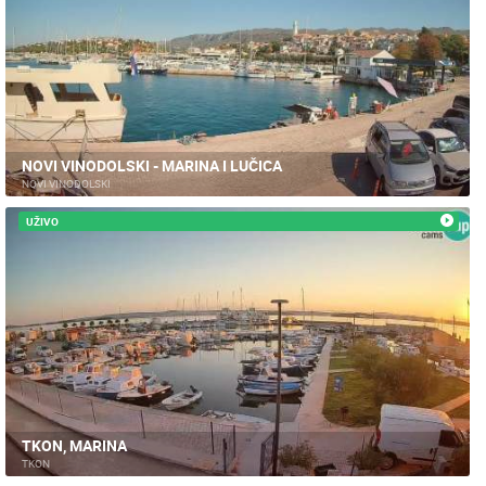
NOVI VINODOLSKI - MARINA I LUČICA
NOVI VINODOLSKI
UŽIVO
TKON, MARINA
TKON