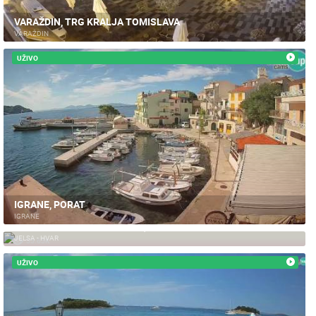
VARAŽDIN, TRG KRALJA TOMISLAVA
VARAŽDIN
UŽIVO
IGRANE, PORAT
IGRANE
PANORAMA JELSE - CENTAR, POGLED NA JUG
JELSA - HVAR
55.65K
UŽIVO