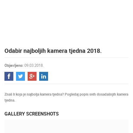
MEDIJI O
NAMA,
NAGRADE I
PRIZNANJA
DONACIJE
ZA NOVE
Odabir najboljih kamera tjedna 2018.
WEB
KAMERE
Objavljeno:
09.03.2018.
TERMS OF
USE
PRIVACY
POLICY
Znaš li koja je najbolja kamera tjedna? Pogledaj popis svih dosadašnjih kamera
BANERI
tjedna.
GALLERY SCREENSHOTS
HRVATSKI