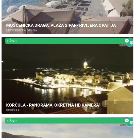
MOŠĆENIČKA DRAGA, PLAŽA SIPAR- RIVIJERA OPATIJA
MOŠĆENIČKA DRAGA
UŽIVO
KORČULA - PANORAMA, OKRETNA HD KAMERA
KORČULA
UŽIVO