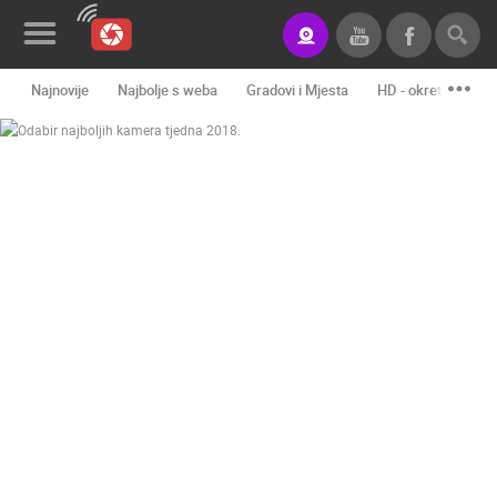
Najnovije
Najbolje s weba
Gradovi i Mjesta
HD - okretne kame
Novosti&Blog
Kategorije
Lokacije
Event&Site
Izdvojeno
Povijest
Karta
KONTAKTIRAJTE
NAS