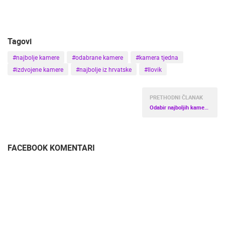
Tagovi
#najbolje kamere
#odabrane kamere
#kamera tjedna
#izdvojene kamere
#najbolje iz hrvatske
#Ilovik
PRETHODNI ČLANAK
Odabir najboljih kamera tjedna 2019.
FACEBOOK KOMENTARI