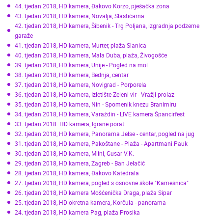
44. tjedan 2018, HD kamera, Đakovo Korzo, pješačka zona
43. tjedan 2018, HD kamera, Novalja, Slastičarna
42. tjedan 2018, HD kamera, Šibenik - Trg Poljana, izgradnja podzeme
garaže
41. tjedan 2018, HD kamera, Murter, plaža Slanica
40. tjedan 2018, HD kamera, Mala Duba, plaža, Živogošće
39. tjedan 2018, HD kamera, Unije - Pogled na mol
38. tjedan 2018, HD kamera, Bednja, centar
37. tjedan 2018, HD kamera, Novigrad - Porporela
36. tjedan 2018, HD kamera, Izletište Zeleni vir - Vražji prolaz
35. tjedan 2018, HD kamera, Nin - Spomenik knezu Branimiru
34. tjedan 2018, HD kamera, Varaždin - LIVE kamera Špancirfest
33. tjedan 2018. HD kamera, Igrane porat
32. tjedan 2018, HD kamera, Panorama Jelse - centar, pogled na jug
31. tjedan 2018, HD kamera, Pakoštane - Plaža - Apartmani Pauk
30. tjedan 2018, HD kamera, Mlini, Gusar V.K.
29. tjedan 2018, HD kamera, Zagreb - Ban Jelačić
28. tjedan 2018, HD kamera, Đakovo Katedrala
27. tjedan 2018, HD kamera, pogled s osnovne škole "Kamešnica"
26. tjedan 2018, HD kamera Mošćenička Draga, plaža Sipar
25. tjedan 2018, HD okretna kamera, Korčula - panorama
24. tjedan 2018, HD kamera Pag, plaža Prosika