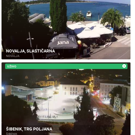
NOVALJA, SLASTIČARNA
NOVALJA
UŽIVO
ŠIBENIK, TRG POLJANA
ŠIBENIK