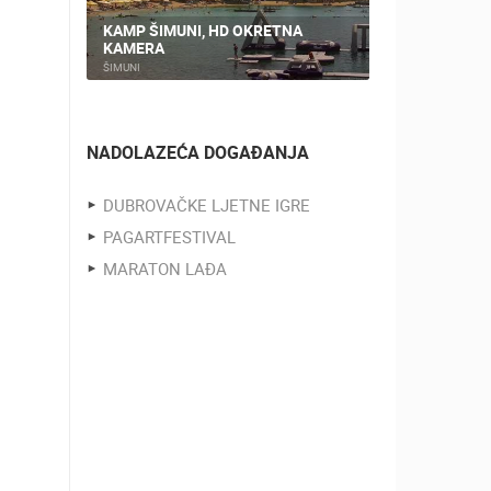
KAMP ŠIMUNI, HD OKRETNA
KAMERA
PLOČE, CEN
ŠIMUNI
PLOČE
ZOO
DOGAĐANJA I ZANIMLJIVOSTI
NADOLAZEĆA DOGAĐANJA
DUBROVAČKE LJETNE IGRE
PAGARTFESTIVAL
MARATON LAĐA