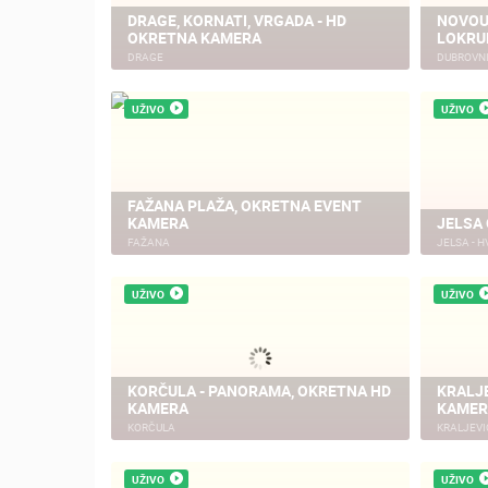
DRAGE, KORNATI, VRGADA - HD
NOVOU
OKRETNA KAMERA
LOKR
DRAGE
DUBROVN
UŽIVO
UŽIVO
FAŽANA PLAŽA, OKRETNA EVENT
KAMERA
JELSA
FAŽANA
JELSA - 
UŽIVO
UŽIVO
KORČULA - PANORAMA, OKRETNA HD
KRALJ
KAMERA
KAMER
KORČULA
KRALJEV
UŽIVO
UŽIVO