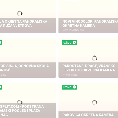
JA OKRETNA PANORAMSKA
NOVI VINODOLSKI PANORAMSK
A RUŽA VJETROVA
OKRETNA KAMERA
NOVI VINODOLSKI
UŽIVO
KOD SINJA, OSNOVNA ŠKOLA
PAKOŠTANE, DRAGE, VRANSKO
NICA"
JEZERO HD OKRETNA KAMERA
 SINJA
PAKOŠTANE
UŽIVO
 SPLIT.COM - PODSTRANA
NOVOSTI
NOVOSTI
AMSKI POGLED I PLAŽA
INAC
RAKOVICA OKRETNA KAMERA