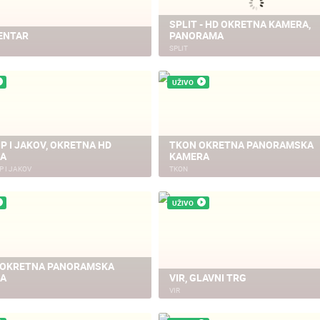
SPLIT - HD OKRETNA KAMERA,
CENTAR
PANORAMA
GRAD POD BIOKOVOM
NAJLJEPŠE ŠLJUNČANE PLAŽE
SPLIT
UŽIVO
54177 PREGLED(A)
46344 PREGLED(A)
4 KAMERA(E)
7 KAMERA(E)
LIP I JAKOV, OKRETNA HD
TKON OKRETNA PANORAMSKA
akarska
Baška Voda
A
KAMERA
IP I JAKOV
TKON
karska se nalazi na jugu
Baška Voda, nekad davno bil
lmacije u prirodno zaštićenoj
naselje u kojem su živjeli is
UŽIVO
ci. Luka je sa sjeverozapada
trgovci, pomorci, težaci i…
štićena…
 OKRETNA PANORAMSKA
A
VIR, GLAVNI TRG
VIR