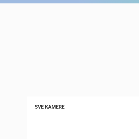
KONTAKTIRAJTE
NAS
MEDIJI O
NAMA,
NAGRADE I
PRIZNANJA
DONACIJE
ZA NOVE
WEB
KAMERE
TERMS OF
USE
SVE KAMERE
NAJNOVIJE KAMERE
PRIVACY
POLICY
UŽIVO
0 GLEDATELJ(A)
BANERI