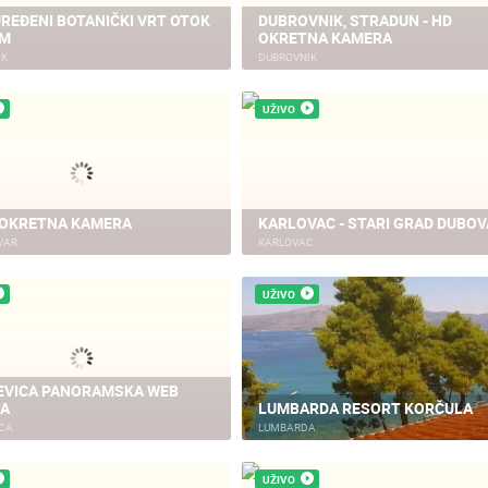
REĐENI BOTANIČKI VRT OTOK
DUBROVNIK, STRADUN - HD
UM
OKRETNA KAMERA
IK
DUBROVNIK
UŽIVO
 OKRETNA KAMERA
KARLOVAC - STARI GRAD DUBO
HVAR
KARLOVAC
UŽIVO
EVICA PANORAMSKA WEB
A
LUMBARDA RESORT KORČULA
ICA
LUMBARDA
UŽIVO