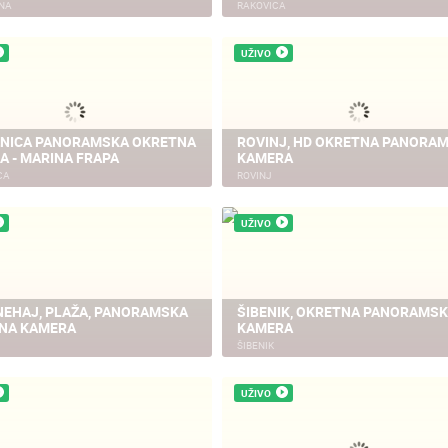
NA
RAKOVICA
UŽIVO
25.07.2026.
1 KAMERA(E)
16.07.2018.
9 KAME
vi kraljevski par u
Doček Vatrenih u Zagr
agrebačkom ZOO-u
nakon osvojenog srebra
NICA PANORAMSKA OKRETNA
ROVINJ, HD OKRETNA PANORA
A - MARINA FRAPA
KAMERA
ZADAR - SPLIT 17.07 ]
CA
ROVINJ
vovi Uganda i Tayri preuzeli
lju stijenu Kidepo!
SREBRO NA SVJETSKOM
UŽIVO
PRVENSTVU! Reprezentacij
Hrvatska vođena velikim
izbornikom Zlatkom Daliće
osvojila je veliko srebrno od
NEHAJ, PLAŽA, PANORAMSKA
ŠIBENIK, OKRETNA PANORAMS
NA KAMERA
KAMERA
ŠIBENIK
UŽIVO