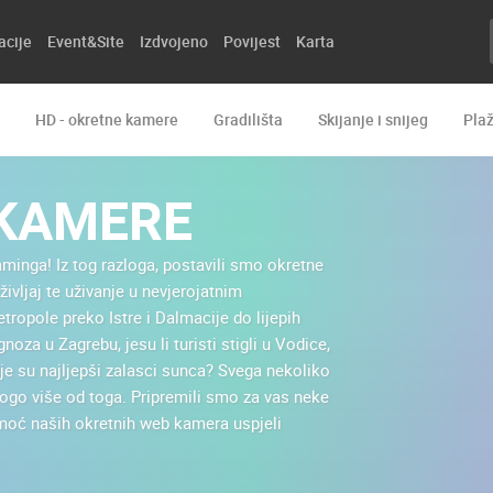
acije
Event&Site
Izdvojeno
Povijest
Karta
HD - okretne kamere
Gradilišta
Skijanje i snijeg
Pla
 KAMERE
eaminga! Iz tog razloga, postavili smo okretne
življaj te uživanje u nevjerojatnim
ropole preko Istre i Dalmacije do lijepih
za u Zagrebu, jesu li turisti stigli u Vodice,
gdje su najljepši zalasci sunca? Svega nekoliko
nogo više od toga. Pripremili smo za vas neke
omoć naših okretnih web kamera uspjeli