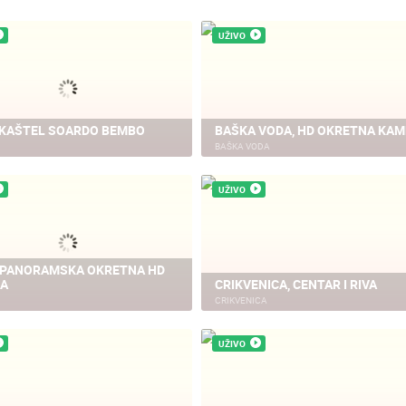
UŽIVO
- KAŠTEL SOARDO BEMBO
BAŠKA VODA, HD OKRETNA KA
BAŠKA VODA
UŽIVO
 PANORAMSKA OKRETNA HD
A
CRIKVENICA, CENTAR I RIVA
CRIKVENICA
UŽIVO