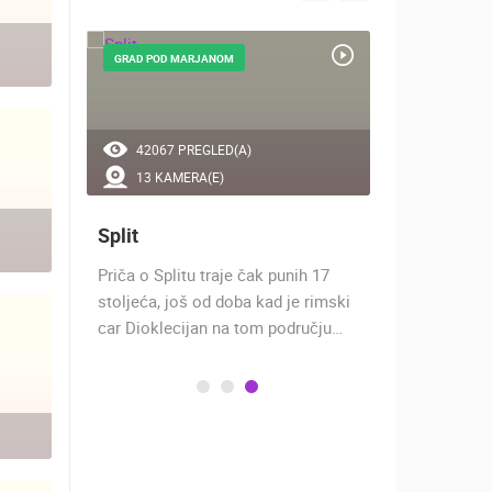
GRAD POD MARJANOM
GRAD POD B
42067 PREGLED(A)
54177 P
13 KAMERA(E)
4 KAMER
Split
Makarsk
o je
Priča o Splitu traje čak punih 17
Makarska se
ključivo
stoljeća, još od doba kad je rimski
Dalmacije u
car Dioklecijan na tom području…
luci. Luka j
zaštićena…