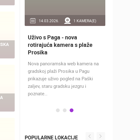
RA(E)
14.03.2026.
1 KAMERA(E)
25.07.2
ebu
Uživo s Paga - nova
Novi kralj
 [
rotirajuća kamera s plaže
zagrebač
MSKA
Prosika
Lavovi Ugand
Nova panoramska web kamera na
Lavlju stije
a
gradskoj plaži Prosika u Pagu
prikazuje uživo pogled na Paški
m
zaljev, staru gradsku jezgru i
ličje.…
poznate…
KA
POPULARNE LOKACIJE