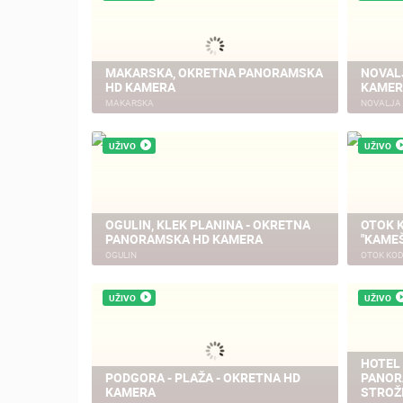
MAKARSKA, OKRETNA PANORAMSKA
NOVAL
HD KAMERA
KAMER
MAKARSKA
NOVALJA
UŽIVO
UŽIVO
OGULIN, KLEK PLANINA - OKRETNA
OTOK 
PANORAMSKA HD KAMERA
"KAMEŠ
OGULIN
OTOK KOD
UŽIVO
UŽIVO
HOTEL
NOVOSTI
PODGORA - PLAŽA - OKRETNA HD
PANOR
KAMERA
STROŽ