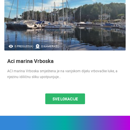
0 PREGLED(A)
0 KAMERA(E)
Aci marina Vrboska
ACI marina Vrboska smještena je na vanjskom dijelu vrbovačke luke, a
njezinu idiličnu sliku upotpunjuje…
SVE LOKACIJE