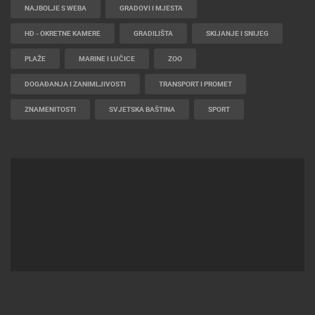
NAJBOLJE S WEBA
GRADOVI I MJESTA
HD - OKRETNE KAMERE
GRADILIŠTA
SKIJANJE I SNIJEG
PLAŽE
MARINE I LUČICE
ZOO
DOGAĐANJA I ZANIMLJIVOSTI
TRANSPORT I PROMET
ZNAMENITOSTI
SVJETSKA BAŠTINA
SPORT