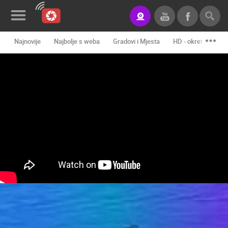
Najnovije
Najbolje s weba
Gradovi i Mjesta
HD - okretne kame
Novosti&Blog
Kategorije
Lokacije
Event&Site
Izdvojeno
Povijest
Karta
KONTAKTIRAJTE
NAS