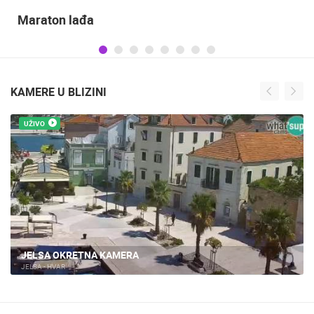
Obilježavanje Dana pobjede i domovinske
zahvalnosti te obljetnice VRO Oluja
KAMERE U BLIZINI
UŽIVO
HVAR, IVAN DOLAC PLAŽA
JELSA - HVAR