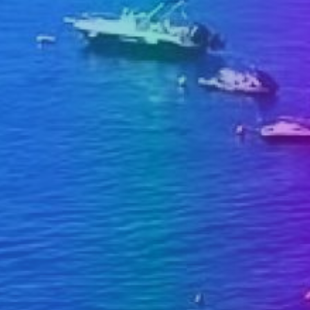
MEDIJI O
NAMA,
NAGRADE I
PRIZNANJA
DONACIJE
ZA NOVE
WEB
KAMERE
TERMS OF
USE
PRIVACY
POLICY
BANERI
HRVATSKI