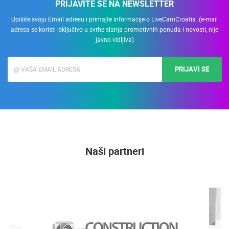
PRIJAVITE SE NA NEWSLETTER
Upišite svoju Email adresu i primajte informacije o LiveCamCroatia. (e-mail
adresa se koristi isključivo u svrhe slanja promotivnih ponuda i novosti, nije
javno vidljiva)
PRIJAVI SE
Naši partneri