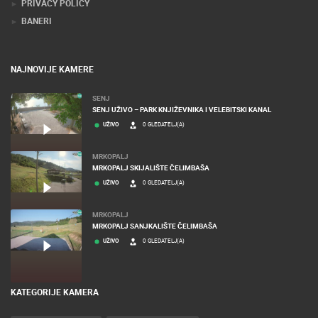
TERMS OF USE
PRIVACY POLICY
BANERI
NAJNOVIJE KAMERE
SENJ
SENJ UŽIVO – PARK KNJIŽEVNIKA I VELEBITSKI KANAL
UŽIVO
0 GLEDATELJ(A)
MRKOPALJ
MRKOPALJ SKIJALIŠTE ČELIMBAŠA
UŽIVO
0 GLEDATELJ(A)
MRKOPALJ
MRKOPALJ SANJKALIŠTE ČELIMBAŠA
UŽIVO
0 GLEDATELJ(A)
KATEGORIJE KAMERA