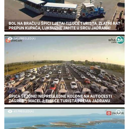
BOL NA BRAČU U ŠPICI LJETA! TISUĆE TURISTA, ZLATNI RAT
PREPUN KUPAČA, LUKSUZNE JAHTE U SRCU JADRANA!
142 PREGLED(A)
ŠPICA SEZONE! NEPREGLEDNE KOLONE NA AUTOCESTI
ZAGREB – MACELJ, TISUĆE TURISTA PREMA JADRANU
45 PREGLED(A)