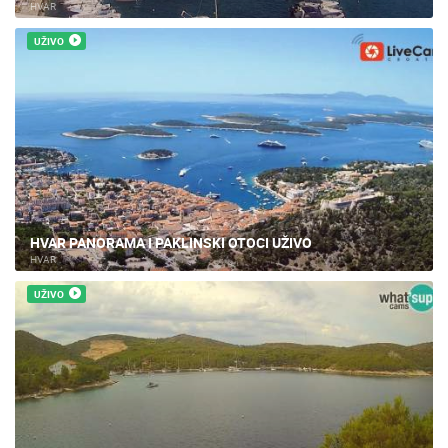
HVAR
UŽIVO
HVAR PANORAMA I PAKLINSKI OTOCI UŽIVO
HVAR
UŽIVO