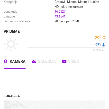
Kategorija
Gradovi i Mjesta
,
Marine i Lučice
,
HD - okretne kamere
Longitude
16.6527
Latitude
43.1541
Datum postavljanja
20. Listopad 2020.
VRIJEME
o
29
C
69
%
1011
hPa
KAMERA
GALERIJA
VIDEO
LOKACIJA