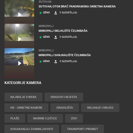
SUTIVAN
SUTIVAN, OTOK BRAČ PANORAMSKA OKRETNA KAMERA
UŽIVO
0 GLEDATELJ(A)
MRKOPALJ
MRKOPALJ SKIJALIŠTE ČELIMBAŠA
UŽIVO
0 GLEDATELJ(A)
MRKOPALJ
MRKOPALJ SANJKALIŠTE ČELIMBAŠA
UŽIVO
0 GLEDATELJ(A)
KATEGORIJE KAMERA
NAJBOLJE S WEBA
GRADOVI I MJESTA
HD - OKRETNE KAMERE
GRADILIŠTA
SKIJANJE I SNIJEG
PLAŽE
MARINE I LUČICE
ZOO
DOGAĐANJA I ZANIMLJIVOSTI
TRANSPORT I PROMET