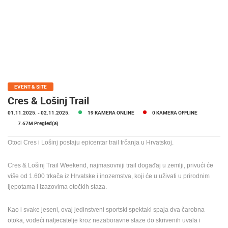
MEDIJI O
NAMA,
NAGRADE I
PRIZNANJA
DONACIJE
ZA NOVE
WEB
EVENT & SITE
KAMERE
Cres & Lošinj Trail
01.11.2025.
- 02.11.2025.
19 KAMERA ONLINE
0 KAMERA OFFLINE
TERMS OF
USE
7.67M Pregled(a)
PRIVACY
Otoci Cres i Lošinj postaju epicentar trail trčanja u Hrvatskoj.
POLICY
Cres & Lošinj Trail Weekend, najmasovniji trail događaj u zemlji, privući će
BANERI
više od 1.600 trkača iz Hrvatske i inozemstva, koji će u uživati u prirodnim
ljepotama i izazovima otočkih staza.
Kao i svake jeseni, ovaj jedinstveni sportski spektakl spaja dva čarobna
HRVATSKI
otoka, vodeći natjecatelje kroz nezaboravne staze do skrivenih uvala i