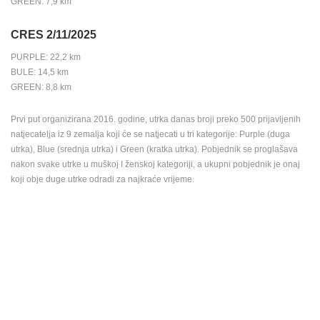
GREEN: 7,9 km
NAJNOVIJE KAMERE
CRES 2/11/2025
UŽIVO
0 GLEDATELJ(A)
UŽIVO
PURPLE: 22,2 km
BULE: 14,5 km
GREEN: 8,8 km
Prvi put organizirana 2016. godine, utrka danas broji preko 500 prijavljenih
natjecatelja iz 9 zemalja koji će se natjecati u tri kategorije: Purple (duga
SUTIVAN, OTOK BRAČ PANORAMSKA OKRETNA KAMERA
MRKOPALJ 
utrka), Blue (srednja utrka) i Green (kratka utrka). Pobjednik se proglašava
SUTIVAN
MRKOPALJ
nakon svake utrke u muškoj I ženskoj kategoriji, a ukupni pobjednik je onaj
KATEGORIJE KAMERA
koji obje duge utrke odradi za najkraće vrijeme.
NAJBOLJE S WEBA
GRADOVI I MJESTA
HD - OKRETNE KAMERE
GRADILIŠTA
SKIJANJE I SNIJEG
PLAŽE
MARINE I LUČICE
ZOO
DOGAĐANJA I ZANIMLJIVOSTI
TRANSPORT I PROMET
ZNAMENITOSTI
SVJETSKA BAŠTINA
SPORT