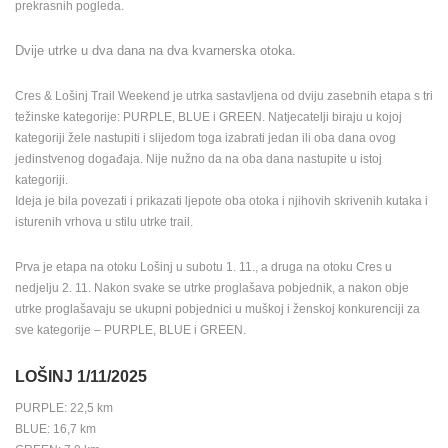
prekrasnih pogleda.
ENGLISH
Dvije utrke u dva dana na dva kvarnerska otoka.
Cres & Lošinj Trail Weekend je utrka sastavljena od dviju zasebnih etapa s tri
težinske kategorije: PURPLE, BLUE i GREEN. Natjecatelji biraju u kojoj
kategoriji žele nastupiti i slijedom toga izabrati jedan ili oba dana ovog
jedinstvenog događaja.
Nije nužno da na oba dana nastupite u istoj
kategoriji.
Ideja je bila povezati i prikazati ljepote oba otoka i njihovih skrivenih kutaka i
isturenih vrhova u stilu utrke trail.
Prva je etapa na otoku Lošinj u subotu 1. 11., a druga na otoku Cres u
nedjelju 2. 11.
Nakon svake se utrke proglašava pobjednik, a nakon obje
utrke proglašavaju se ukupni pobjednici u muškoj i ženskoj konkurenciji za
sve kategorije – PURPLE, BLUE i GREEN.
LOŠINJ 1/11/2025
PURPLE: 22,5 km
BLUE: 16,7 km