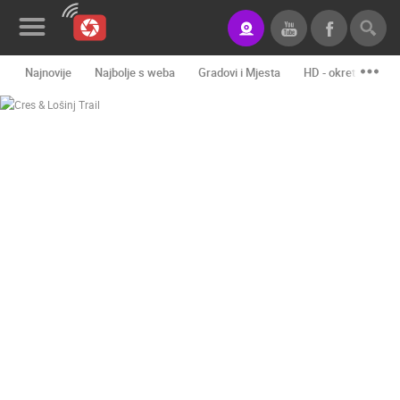
Najnovije
Najbolje s weba
Gradovi i Mjesta
HD - okretne kame
Novosti&Blog
Kategorije
Lokacije
Event&Site
Izdvojeno
Povijest
Karta
KONTAKTIRAJTE
NAS