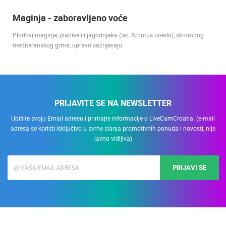
Maginja - zaboravljeno voće
Plodovi maginje, planike ili jagodnjaka (lat. Arbutus unedo), skromnog
mediteranskog grma, upravo sazrijevaju.
PRIJAVITE SE NA NEWSLETTER
Upišite svoju Email adresu i primajte informacije o LiveCamCroatia. (e-mail
adresa se koristi isključivo u svrhe slanja promotivnih ponuda i novosti, nije
javno vidljiva)
PRIJAVI SE