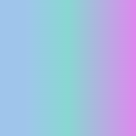
MEDIJI O
NAMA,
NAGRADE I
PRIZNANJA
DONACIJE
ZA NOVE
WEB
KAMERE
TERMS OF
USE
PRIVACY
POLICY
BANERI
HRVATSKI