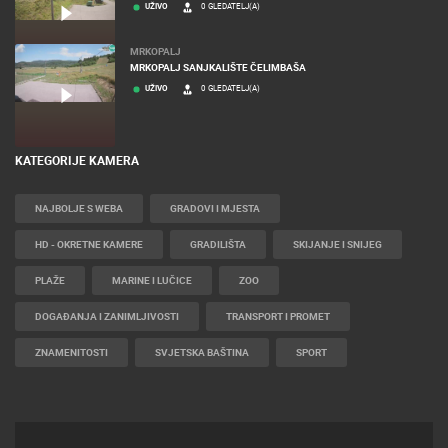
UŽIVO
0 GLEDATELJ(A)
MRKOPALJ
MRKOPALJ SANJKALIŠTE ČELIMBAŠA
UŽIVO
0 GLEDATELJ(A)
KATEGORIJE KAMERA
NAJBOLJE S WEBA
GRADOVI I MJESTA
HD - OKRETNE KAMERE
GRADILIŠTA
SKIJANJE I SNIJEG
PLAŽE
MARINE I LUČICE
ZOO
DOGAĐANJA I ZANIMLJIVOSTI
TRANSPORT I PROMET
ZNAMENITOSTI
SVJETSKA BAŠTINA
SPORT