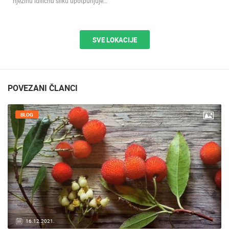
njezinu idiličnu sliku upotpunjuje…
SVE LOKACIJE
POVEZANI ČLANCI
BLOG
16.12.2021.