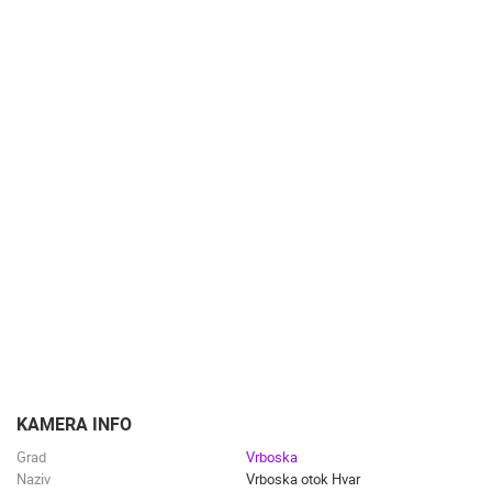
NAJBOLJE S WEBA
GRADOVI I MJESTA
HD - OKRETNE KAMERE
GRADILIŠTA
SKIJANJE I SNIJEG
PLAŽE
MARINE I LUČICE
ZOO
DOGAĐANJA I ZANIMLJIVOSTI
TRANSPORT I PROMET
ZNAMENITOSTI
SVJETSKA BAŠTINA
SPORT
KAMERA INFO
Grad
Vrboska
Naziv
Vrboska otok Hvar