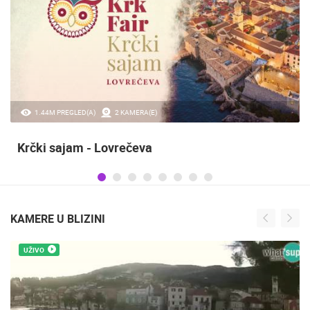
20.97K PREGLED(A)
2 KAMERA(E)
Sinjska alka
KAMERE U BLIZINI
UŽIVO