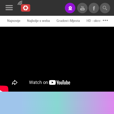
Najnovije
Najbolje s weba
Gradovi i Mjesta
HD - okretne kame
Novosti&Blog
Kategorije
Lokacije
Event&Site
Izdvojeno
Povijest
Karta
KONTAKTIRAJTE
NAS