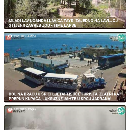
MLADI LAV UGANDA I LAVICA TAYRI ZAJEDNO NA LAVLJOJ
STIJENI! ZAGREB ZOO - TIME LAPSE
102 PREGLED(A)
BOL NA BRAČU U ŠPICI LJETA! TISUĆE TURISTA, ZLATNI RAT
PREPUN KUPAČA, LUKSUZNE JAHTE U SRCU JADRANA!
242 PREGLED(A)