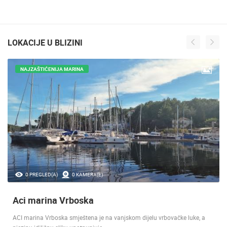
LOKACIJE U BLIZINI
NAJZAŠTIĆENIJA MARINA
0 PREGLED(A)
0 KAMERA(E)
Aci marina Vrboska
ACI marina Vrboska smještena je na vanjskom dijelu vrbovačke luke, a