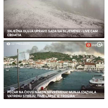
SNJEŽNA OLUJA UPRAVO SADA NA SLJEMENU - LIVE CAM
CROATIA
227 PREGLED(A)
POŽAR NA ČIOVU NAKON NEVREMENA! MUNJA IZAZVALA
VATRENU STIHIJU, TIME LAPSE IZ TROGIRA