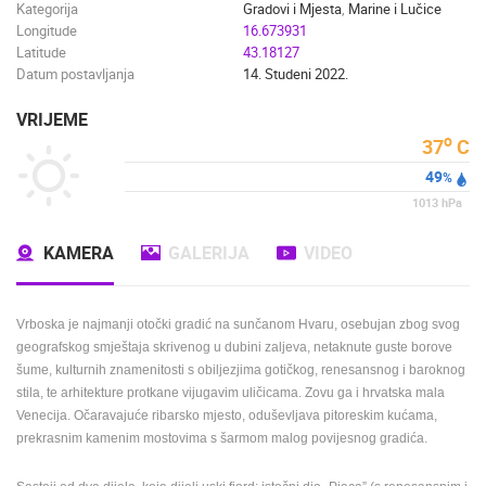
Kategorija
Gradovi i Mjesta
,
Marine i Lučice
Longitude
16.673931
Latitude
43.18127
Datum postavljanja
14. Studeni 2022.
VRIJEME
o
37
C
49
%
1013
hPa
KAMERA
GALERIJA
VIDEO
Vrboska je
najmanji otočki gradić na sunčanom Hvaru, osebujan zbog svog
geografskog smještaja skrivenog u dubini zaljeva, netaknute guste borove
šume, kulturnih znamenitosti s obiljezjima gotičkog, renesansnog i baroknog
stila, te arhitekture protkane vijugavim uličicama. Zovu ga i hrvatska mala
Venecija. Očaravajuće ribarsko mjesto, oduševljava pitoreskim kućama,
prekrasnim kamenim mostovima s šarmom malog povijesnog gradića.