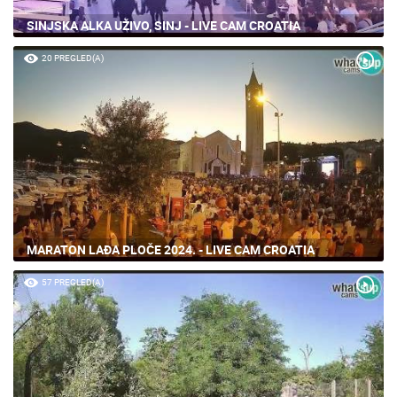
SINJSKA ALKA UŽIVO, SINJ - LIVE CAM CROATIA
20 PREGLED(A)
MARATON LAĐA PLOČE 2024. - LIVE CAM CROATIA
57 PREGLED(A)