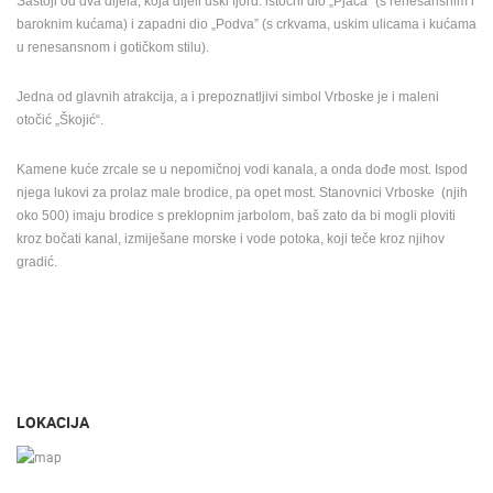
Sastoji od dva dijela, koja dijeli uski fjord: istočni dio „Pjaca” (s renesansnim i
baroknim kućama) i zapadni dio „Podva” (s crkvama, uskim ulicama i kućama
u renesansnom i gotičkom stilu).
Jedna od glavnih atrakcija, a i prepoznatljivi simbol Vrboske je i maleni
otočić „Škojić“.
Kamene kuće zrcale se u nepomičnoj vodi kanala, a onda dođe most. Ispod
njega lukovi za prolaz male brodice, pa opet most. Stanovnici Vrboske (njih
oko 500) imaju brodice s preklopnim jarbolom, baš zato da bi mogli ploviti
kroz bočati kanal, izmiješane morske i vode potoka, koji teče kroz njihov
gradić.
LOKACIJA