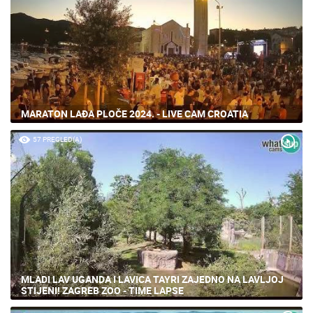
MARATON LAĐA PLOČE 2024. - LIVE CAM CROATIA
57 PREGLED(A)
MLADI LAV UGANDA I LAVICA TAYRI ZAJEDNO NA LAVLJOJ
STIJENI! ZAGREB ZOO - TIME LAPSE