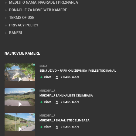
MEDIJI O NAMA, NAGRADE I PRIZNANJA
DONACIJE ZA NOVE WEB KAMERE
TERMS OF USE
PRIVACY POLICY
BANERI
NAJNOVIJE KAMERE
SENJ
SENJ UŽIVO – PARK KNJIŽEVNIKA I VELEBITSKI KANAL
UŽIVO
0 GLEDATELJ(A)
MRKOPALJ
MRKOPALJ SANJKALIŠTE ČELIMBAŠA
UŽIVO
0 GLEDATELJ(A)
MRKOPALJ
MRKOPALJ SKIJALIŠTE ČELIMBAŠA
UŽIVO
0 GLEDATELJ(A)