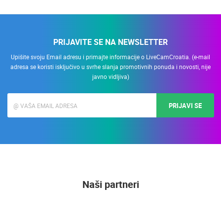
PRIJAVITE SE NA NEWSLETTER
Upišite svoju Email adresu i primajte informacije o LiveCamCroatia. (e-mail
adresa se koristi isključivo u svrhe slanja promotivnih ponuda i novosti, nije
javno vidljiva)
PRIJAVI SE
Naši partneri