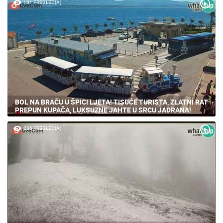
101 PREGLED(A)
BOL NA BRAČU U ŠPICI LJETA! TISUĆE TURISTA, ZLATNI RAT
PREPUN KUPAČA, LUKSUZNE JAHTE U SRCU JADRANA!
236 PREGLED(A)