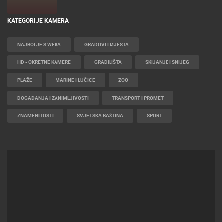
KATEGORIJE KAMERA
NAJBOLJE S WEBA
GRADOVI I MJESTA
HD - OKRETNE KAMERE
GRADILIŠTA
SKIJANJE I SNIJEG
PLAŽE
MARINE I LUČICE
ZOO
DOGAĐANJA I ZANIMLJIVOSTI
TRANSPORT I PROMET
ZNAMENITOSTI
SVJETSKA BAŠTINA
SPORT