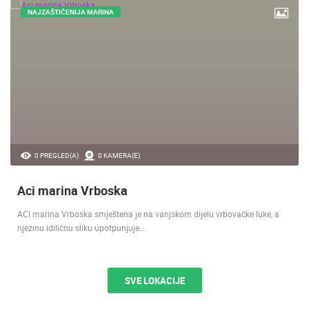
NAJZAŠTIĆENIJA MARINA
0 PREGLED(A)
0 KAMERA(E)
Aci marina Vrboska
ACI marina Vrboska smještena je na vanjskom dijelu vrbovačke luke, a
njezinu idiličnu sliku upotpunjuje…
SVE LOKACIJE