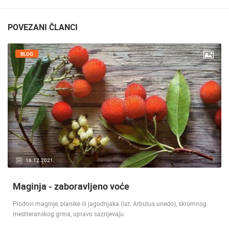
POVEZANI ČLANCI
BLOG
16.12.2021.
Maginja - zaboravljeno voće
Plodovi maginje, planike ili jagodnjaka (lat. Arbutus unedo), skromnog
mediteranskog grma, upravo sazrijevaju.