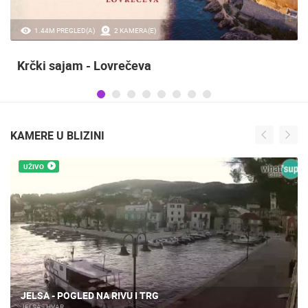
1.44M PREGLED(A)
2 KAMERA(E)
Krčki sajam - Lovrečeva
KAMERE U BLIZINI
UŽIVO
JELSA - POGLED NA RIVU I TRG
JELSA - HVAR