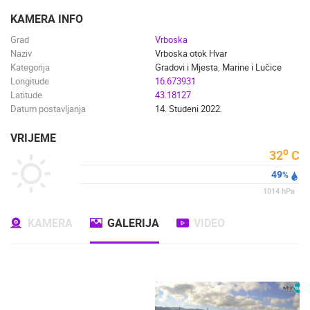
ENGLISH
KAMERA INFO
Grad
Vrboska
Naziv
Vrboska otok Hvar
Kategorija
Gradovi i Mjesta
,
Marine i Lučice
Longitude
16.673931
Latitude
43.18127
Datum postavljanja
14. Studeni 2022.
VRIJEME
o
32
C
49
%
1014
hPa
KAMERA
GALERIJA
VIDEO