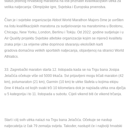
status jedinog hrvatskog maratona na listi priznatih kvalifikacijskih utrka za
ENGLISH
velika natjecanja: Olimpijske igre, Svjetska i Europska prvenstva.
Član je i svjetske organizacije Abbot World Marathon Majors čime je uvršten
na listu kvalifikacijskih maratona za sudjelovanje na maratonima u Bostonu,
Chicagu, New Yorku, London, Berlinu i Tokiju. Od 2022. godine sudjeluje i u
Air Quality projektu Svjetske atletske organizacije kojim se mjereći kvalitetu
zraka prije i za vrijeme utrke doprinosi stvaranju ekoloških karti
gradova domaćina velikih sportskih natjecanja, objavljenoj na stranici World
Athlatics.
33. Zagrebački maraton starta 12. listopada kada se na Trgu bana Josipa
Jelačića očekuje više od 5000 trkača. Svi prijavljeni mogu trčati maraton (42
km), polumaraton (21 km), Garmin (10 km) te utrke štafeta u kojima ekipu
čine 4 trkača od kojih svaki trči 10 kilometara dok je najslađa utrka ona dječja
u 5 kategorija i to 11. listopada u subotu. Cijeli vikend biti će vikend trčanja.
Start i cilj svih utrka nalazi na Trgu bana Jelačića. Očekuje se nastup
natjecatelja iz čak 79 zemalja svijeta. Također, nastupit će i najbolji hrvatski