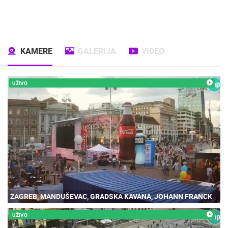
KAMERE
GALERIJA
VIDEO
UŽIVO
ZAGREB, MANDUŠEVAC, GRADSKA KAVANA, JOHANN FRANCK
UŽIVO