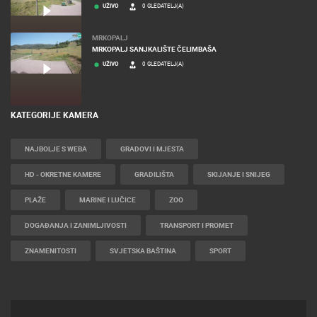
UŽIVO
0 GLEDATELJ(A)
MRKOPALJ
MRKOPALJ SANJKALIŠTE ČELIMBAŠA
UŽIVO
0 GLEDATELJ(A)
KATEGORIJE KAMERA
NAJBOLJE S WEBA
GRADOVI I MJESTA
HD - OKRETNE KAMERE
GRADILIŠTA
SKIJANJE I SNIJEG
PLAŽE
MARINE I LUČICE
ZOO
DOGAĐANJA I ZANIMLJIVOSTI
TRANSPORT I PROMET
ZNAMENITOSTI
SVJETSKA BAŠTINA
SPORT