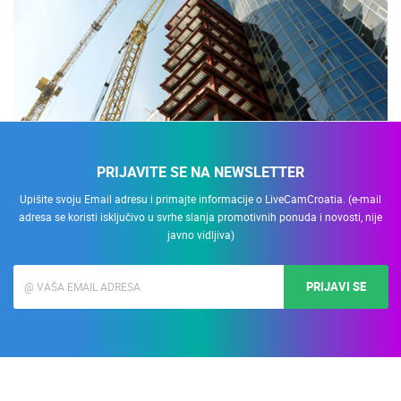
PRIJAVITE SE NA NEWSLETTER
Upišite svoju Email adresu i primajte informacije o LiveCamCroatia. (e-mail
adresa se koristi isključivo u svrhe slanja promotivnih ponuda i novosti, nije
javno vidljiva)
PRIJAVI SE