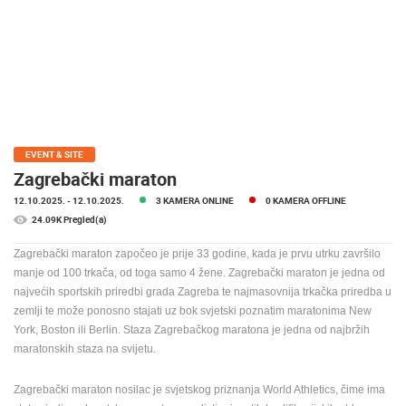
MEDIJI O
NAMA,
NAGRADE I
PRIZNANJA
DONACIJE
ZA NOVE
WEB
EVENT & SITE
KAMERE
Zagrebački maraton
12.10.2025.
- 12.10.2025.
3 KAMERA ONLINE
0 KAMERA OFFLINE
TERMS OF
USE
24.09K Pregled(a)
PRIVACY
Zagrebački maraton započeo je prije 33 godine, kada je prvu utrku završilo
POLICY
manje od 100 trkača, od toga samo 4 žene.
Zagrebački maraton je jedna od
najvećih sportskih priredbi grada Zagreba te najmasovnija trkačka priredba u
BANERI
zemlji te može ponosno stajati uz bok svjetski poznatim maratonima New
York, Boston ili Berlin. Staza Zagrebačkog maratona je jedna od najbržih
maratonskih staza na svijetu.
Zagrebački maraton nosilac je svjetskog priznanja World Athletics, čime ima
HRVATSKI