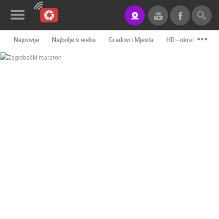
Najnovije
Najbolje s weba
Gradovi i Mjesta
HD - okretne kame
Novosti&Blog
Kategorije
Lokacije
Event&Site
Izdvojeno
Povijest
Karta
KONTAKTIRAJTE
NAS