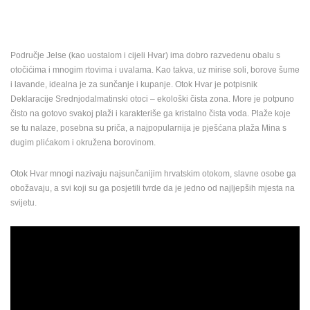
Područje Jelse (kao uostalom i cijeli Hvar) ima dobro razvedenu obalu s
otočićima i mnogim rtovima i uvalama. Kao takva, uz mirise soli, borove šume
i lavande, idealna je za sunčanje i kupanje. Otok Hvar je potpisnik
Deklaracije Srednjodalmatinski otoci – ekološki čista zona. More je potpuno
čisto na gotovo svakoj plaži i karakteriše ga kristalno čista voda. Plaže koje
se tu nalaze, posebna su priča, a najpopularnija je pješćana plaža Mina s
dugim plićakom i okružena borovinom.
Otok Hvar mnogi nazivaju najsunčanijim hrvatskim otokom, slavne osobe ga
obožavaju, a svi koji su ga posjetili tvrde da je jedno od najljepših mjesta na
NAJNOVIJE KAMERE
svijetu.
UŽIVO
0 GLEDATELJ(A)
UŽIVO