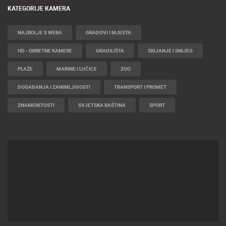
KATEGORIJE KAMERA
NAJBOLJE S WEBA
GRADOVI I MJESTA
HD - OKRETNE KAMERE
GRADILIŠTA
SKIJANJE I SNIJEG
PLAŽE
MARINE I LUČICE
ZOO
DOGAĐANJA I ZANIMLJIVOSTI
TRANSPORT I PROMET
ZNAMENITOSTI
SVJETSKA BAŠTINA
SPORT