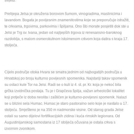
svijetu.
ENGLISH
Prelijepa Jelsa je okružena borovom šumom, vinogradima, maslinicima i
lavandom. Bogata je povijesnim znamenitostima koje se preporučuje istražiti,
te crkvama, trgovima, parkovima i špiljama. Ono što morate posjetiti dok ste u
Jelsi je Trg sv. Ivana, jedan od najljepših trgova iz renesansno-baroknog
razdoblja, s malom osmerokutnom istoimenom crkvom koja datira s kraja 17.
stoljeća.
Cijelo područje otoka Hvara se smatra jednim od najbogatijih područja u
Hrvatskoj po broju kulturno povijesnih spomenika. Najstariji takav spomenik
su ostaci kule Tor na Jelsi. Radi se o kuli iz 4. st. pr. Kr. koja je nekoć bila
grčka izvidnička postaja. Tu je i Grapčeva špilja, važan arheološki lokalitet
koji potječe iz doba neolita i zaštićen je kulturno-povijesni spomenik. Nalazi
se u blizini sela Humac. Humac je staro pastoralno selo koje je nastalo u 17.
stoljeću. Smješteno je na 350 m nadmorske visine. Od starog grada Jelse
ostali su samo dijelovi fortifikacijskih zidina i kuća rimskih legionara. Od
Augustinijanskog samostana iz 17 stoljeća očuvana je ostala crkva s
izvornim zvonikom.