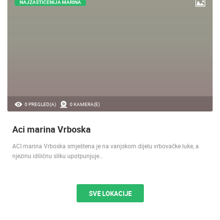
NAJZAŠTIĆENIJA MARINA
0 PREGLED(A)
0 KAMERA(E)
Aci marina Vrboska
ACI marina Vrboska smještena je na vanjskom dijelu vrbovačke luke, a
njezinu idiličnu sliku upotpunjuje…
SVE LOKACIJE