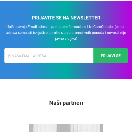
PRIJAVITE SE NA NEWSLETTER
Upišite svoju Email adresu i primajte informacije o LiveCamCroatia. (e-mail
adresa se koristi isključivo u svrhe slanja promotivnih ponuda i novosti, nije
javno vidljiva)
PRIJAVI SE
Naši partneri