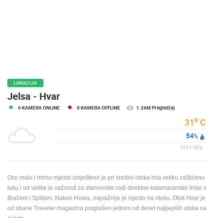
MEDIJI O
NAMA,
NAGRADE I
PRIZNANJA
DONACIJE
ZA NOVE
WEB
LOKACIJA
KAMERE
Jelsa - Hvar
6 KAMERA ONLINE
0 KAMERA OFFLINE
1.26M Pregled(a)
TERMS OF
USE
o
31
C
54
PRIVACY
%
POLICY
1011
hPa
BANERI
Ovo malo i mirno mjesto smješteno je pri sredini otoka ima veliku zaštićenu
luku i od velike je važnosti za stanovnike radi direktne katamaranske linije s
Bračem i Splitom. Nakon Hvara, najvažnije je mjesto na otoku. Otok Hvar je
od strane Traveler magazina proglašen jednim od deset najljepših otoka na
HRVATSKI