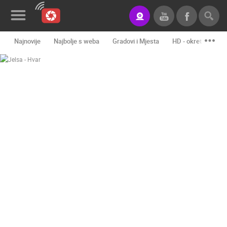
Najnovije
Najbolje s weba
Gradovi i Mjesta
HD - okretne kame
Novosti&Blog
Kategorije
Lokacije
Event&Site
Izdvojeno
Povijest
Karta
KONTAKTIRAJTE
NAS