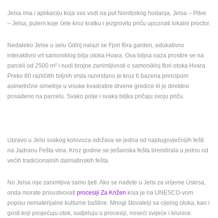
Jelsa ima i aplikaciju koja vas vodi na put Nordijskog hodanja, Jelsa – Pitve
– Jelsa, putem koje ćete kroz kratku i jezgrovitu priču upoznati lokalni proctor.
Nedaleko Jelse u selu Gdinj nalazi se Fjori fôra garden, edukativno
interaktivni vrt samoniklog bilja otoka Hvara. Ova biljna oaza prostire se na
parceli od 2500 m² i nudi brojne zanimljivosti o samonikloj flori otoka Hvara.
Preko 80 različitih biljnih vrsta razvrstano je kroz 6 bazena principom
asimetrične simetrije u visoke kvadratne drvene gredice ili je direktno
posađeno na parcelu. Svako polje i svaka biljka pričaju svoju priču.
Upravo u Jelsi svakog kolovoza održava se jedna od najdugovječnijih fešti
na Jadranu Fešta vina. Kroz godine se jelšanska fešta brendirala u jednu od
većih tradicionalnih dalmatinskih fešta.
No Jelsa nije zanimljiva samo ljeti. Ako se nađete u Jelsi za vrijeme Uskrsa,
onda morate prisustvovati
procesiji Za Križen
koja je na UNESCO-vom
popisu nematerijalne kulturne baštine. Mnogi štovatelji sa cijelog otoka, kao i
gosti koji posjećuju otok, sudjeluju u procesiji, noseći svijeće i krunice.