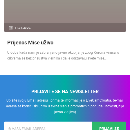
11.04.2020.
Prijenos Mise uživo
U doba kada nam je zabranjeno javno okupljanje zbog Korona virusa, u
crkvama se bez prisustva vjernika i dalje održavaju svete mise…
PRIJAVITE SE NA NEWSLETTER
Upišite svoju Email adresu i primajte informacije o LiveCamCroatia. (e-mail
adresa se koristi isključivo u svrhe slanja promotivnih ponuda i novosti, nije
javno vidljiva)
PRIJAVI SE