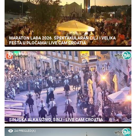
MARATON LAĐA 2026. SPEKTAKULARAN CILJ I VELIKA
FEŠTA U PLOČAMA! LIVE CAM CROATIA
70 PREGLED(A)
SINJSKA ALKA UŽIVO, SINJ - LIVE CAM CROATIA
24 PREGLED(A)