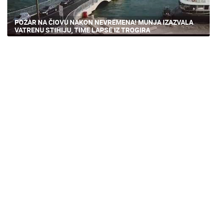
POŽAR NA ČIOVU NAKON NEVREMENA! MUNJA IZAZVALA
VATRENU STIHIJU, TIME LAPSE IZ TROGIRA