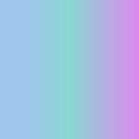
MEDIJI O
NAMA,
NAGRADE I
PRIZNANJA
DONACIJE
ZA NOVE
WEB
KAMERE
TERMS OF
USE
PRIVACY
POLICY
BANERI
HRVATSKI