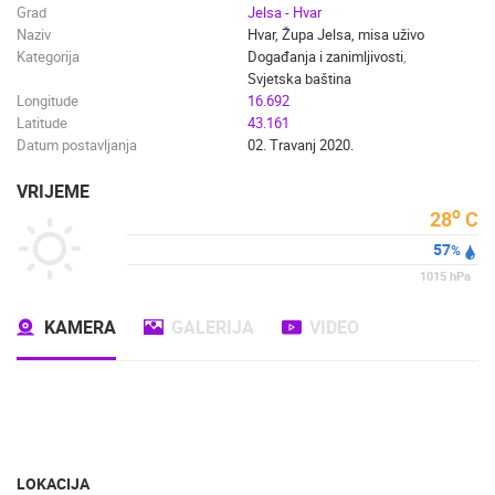
Grad
Jelsa - Hvar
Naziv
Hvar, Župa Jelsa, misa uživo
Kategorija
Događanja i zanimljivosti
,
Svjetska baština
Longitude
16.692
Latitude
43.161
Datum postavljanja
02. Travanj 2020.
VRIJEME
o
28
C
57
%
1015
hPa
KAMERA
GALERIJA
VIDEO
LOKACIJA