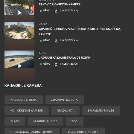
RAKOVICA OKRETNA KAMERA
UŽIVO
0 GLEDATELJ(A)
ZAGREB
GRADILIŠTE POSLOVNOG CENTRA PEMO BUSINESS ARENA,
LANIŠTE
UŽIVO
0 GLEDATELJ(A)
SENJ
JADRANSKA MAGISTRALA D8 UŽIVO
UŽIVO
0 GLEDATELJ(A)
KATEGORIJE KAMERA
NAJBOLJE S WEBA
GRADOVI I MJESTA
HD - OKRETNE KAMERE
GRADILIŠTA
SKIJANJE I SNIJEG
PLAŽE
MARINE I LUČICE
ZOO
DOGAĐANJA I ZANIMLJIVOSTI
TRANSPORT I PROMET