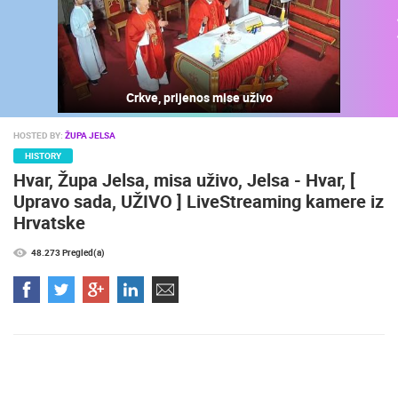
Crkve, prijenos mise uživo
HOSTED BY:
ŽUPA JELSA
HISTORY
Hvar, Župa Jelsa, misa uživo, Jelsa - Hvar, [
Upravo sada, UŽIVO ] LiveStreaming kamere iz
Hrvatske
NAJNOVIJE KAMERE
48.273 Pregled(a)
UŽIVO
0 GLEDATELJ(A)
UŽIVO
GRADILIŠT
RAKOVICA OKRETNA KAMERA
LANIŠTE