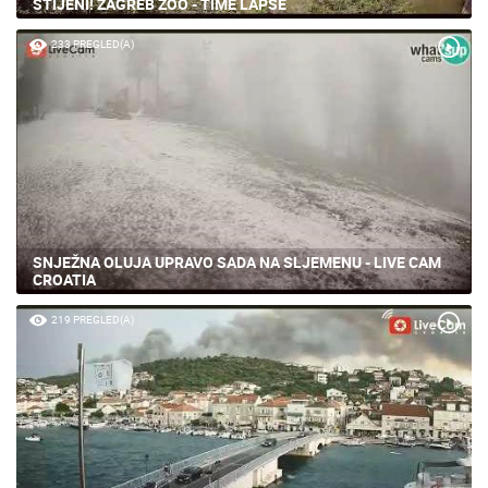
STIJENI! ZAGREB ZOO - TIME LAPSE
233 PREGLED(A)
SNJEŽNA OLUJA UPRAVO SADA NA SLJEMENU - LIVE CAM
CROATIA
219 PREGLED(A)