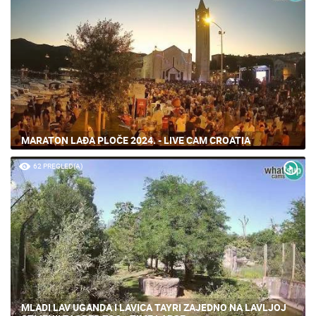
MARATON LAĐA PLOČE 2024. - LIVE CAM CROATIA
62 PREGLED(A)
MLADI LAV UGANDA I LAVICA TAYRI ZAJEDNO NA LAVLJOJ