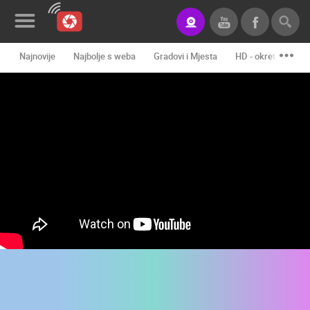
Najnovije
Najbolje s weba
Gradovi i Mjesta
HD - okretne kame
Novosti&Blog
Kategorije
Lokacije
Event&Site
Izdvojeno
Povijest
Karta
KONTAKTIRAJTE
NAS