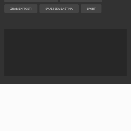
ZNAMENITOSTI
SVJETSKA BAŠTINA
SPORT
2012-2026 © LIVECAMCROATIA
POWERED BY
ELATUS