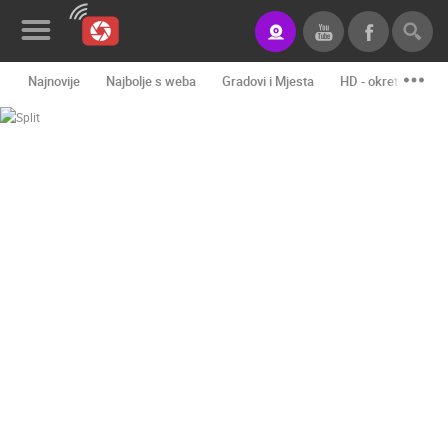
Najnovije
Najbolje s weba
Gradovi i Mjesta
HD - okretne kame
Novosti&Blog
Kategorije
Lokacije
Event&Site
Izdvojeno
Povijest
Karta
KONTAKTIRAJTE
NAS