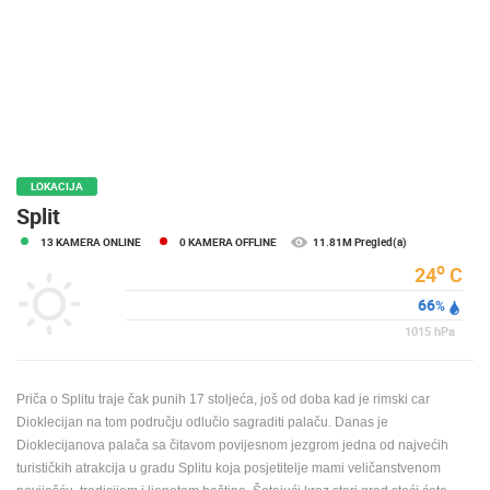
MEDIJI O
NAMA,
NAGRADE I
PRIZNANJA
DONACIJE
ZA NOVE
WEB
LOKACIJA
KAMERE
Split
13 KAMERA ONLINE
0 KAMERA OFFLINE
11.81M Pregled(a)
TERMS OF
USE
o
24
C
66
PRIVACY
%
POLICY
1015
hPa
BANERI
Priča o Splitu traje čak punih 17 stoljeća, još od doba kad je rimski car
Dioklecijan na tom području odlučio sagraditi palaču. Danas je
Dioklecijanova palača sa čitavom povijesnom jezgrom jedna od najvećih
turističkih atrakcija u gradu Splitu koja posjetitelje mami veličanstvenom
HRVATSKI