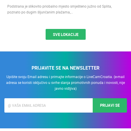
0 PREGLED(A)
1 KAMERA(E)
Podstrana
Podstrana je slikovito priobalno mjesto smješteno južno od Splita,
poznato po dugim šljunčanim plažama,…
SVE LOKACIJE
PRIJAVITE SE NA NEWSLETTER
Upišite svoju Email adresu i primajte informacije o LiveCamCroatia. (e-mail