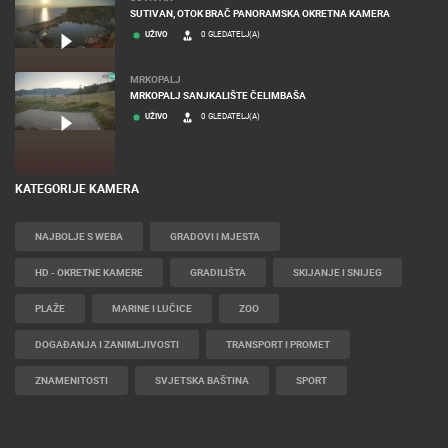
NAJNOVIJE KAMERE
BOL
BOL, PLAŽA POTOČINE I PLAŽA BORAK
UŽIVO
0 GLEDATELJ(A)
SUTIVAN
SUTIVAN, OTOK BRAČ PANORAMSKA OKRETNA KAMERA
UŽIVO
0 GLEDATELJ(A)
MRKOPALJ
MRKOPALJ SANJKALIŠTE ČELIMBAŠA
UŽIVO
0 GLEDATELJ(A)
KATEGORIJE KAMERA
NAJBOLJE S WEBA
GRADOVI I MJESTA