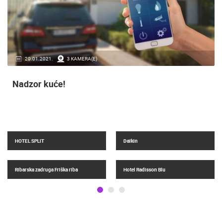
06.11.2018.
6 KAMERA(E)
Profesionalni sustavi video nadzora
Zaštite imovinu, uvedite sustav video nadzora kamerama visoke
rezolucije!
Žnjan
Hotel Amphora Split
Grad Split