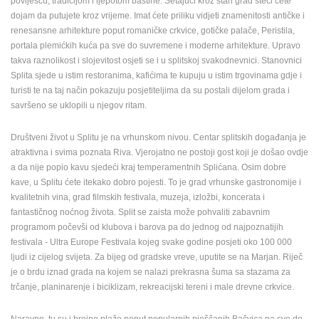
poviješću, tradicijom i ljepotom baštine. Šetajući kroz stari grad steći ćete
ENGLISH
dojam da putujete kroz vrijeme. Imat ćete priliku vidjeti znamenitosti antičke i
renesansne arhitekture poput romaničke crkvice, gotičke palače, Peristila,
portala plemićkih kuća pa sve do suvremene i moderne arhitekture. Upravo
takva raznolikost i slojevitost osjeti se i u splitskoj svakodnevnici. Stanovnici
Splita sjede u istim restoranima, kafićima te kupuju u istim trgovinama gdje i
turisti te na taj način pokazuju posjetiteljima da su postali dijelom grada i
savršeno se uklopili u njegov ritam.
Društveni život u Splitu je na vrhunskom nivou. Centar splitskih događanja je
atraktivna i svima poznata Riva. Vjerojatno ne postoji gost koji je došao ovdje
a da nije popio kavu sjedeći kraj temperamentnih Splićana. Osim dobre
kave, u Splitu ćete itekako dobro pojesti. To je grad vrhunske gastronomije i
kvalitetnih vina, grad filmskih festivala, muzeja, izložbi, koncerata i
fantastičnog noćnog života. Split se zaista može pohvaliti zabavnim
programom počevši od klubova i barova pa do jednog od najpoznatijih
festivala - Ultra Europe Festivala kojeg svake godine posjeti oko 100 000
ljudi iz cijelog svijeta. Za bijeg od gradske vreve, uputite se na Marjan. Riječ
je o brdu iznad grada na kojem se nalazi prekrasna šuma sa stazama za
trčanje, planinarenje i biciklizam, rekreacijski tereni i male drevne crkvice.
Naravno, tu su i brojne plaže poput popularnih pješčanih Bačvica pa sve do