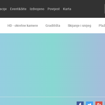
acije
Event&Site
Izdvojeno
Povijest
Karta
HD - okretne kamere
Gradilišta
Skijanje i snijeg
Pla