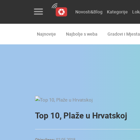
Novosti&Blog
Kategorije
Lok
Najnovije
Najbolje s weba
Gradovi i Mjesta
Novosti&Blog
Kategorije
Lokacije
Event&Site
Izdvojeno
Povijest
Top 10, Plaže u Hrvatskoj
Karta
Objavljeno:
02.05.2018.