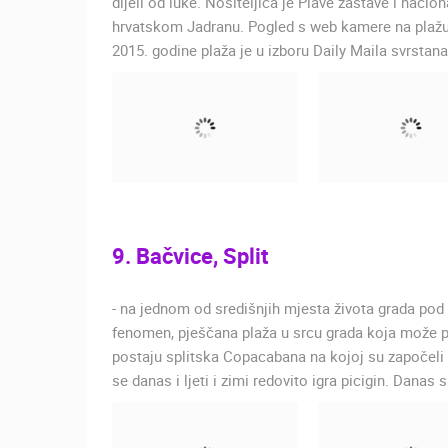
dijeli od luke. Nositeljica je Plave zastave i nacio
hrvatskom Jadranu. Pogled s web kamere na plažu N
2015. godine plaža je u izboru Daily Maila svrstan
9. Bačvice, Split
- na jednom od središnjih mjesta života grada pod
fenomen, pješčana plaža u srcu grada koja može p
postaju splitska Copacabana na kojoj su započeli m
se danas i ljeti i zimi redovito igra picigin. Danas