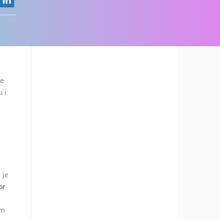
ke
u i
 je
or
om