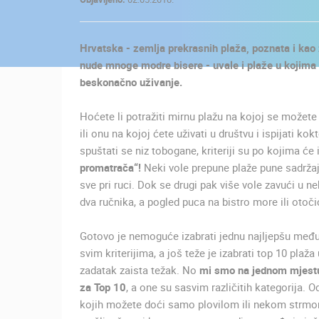
KONTAKTIRAJTE
NAS
Hrvatska - zemlja prekrasnih plaža, poznata i kao
MEDIJI O
nude mnoge modre bisere - uvale i plaže u kojima ć
NAMA,
beskonačno uživanje.
NAGRADE I
PRIZNANJA
Hoćete li potražiti mirnu plažu na kojoj se možete 
ili onu na kojoj ćete uživati u društvu i ispijati ko
DONACIJE
spuštati se niz tobogane, kriteriji su po kojima će 
ZA NOVE
promatrača“!
Neki vole prepune plaže pune sadržaj
WEB
sve pri ruci. Dok se drugi pak više vole zavući u 
KAMERE
dva ručnika, a pogled puca na bistro more ili otočić
TERMS OF
Gotovo je nemoguće izabrati jednu najljepšu među 
USE
svim kriterijima, a još teže je izabrati top 10 plaža
NAJNOVIJE KAMERE
PRIVACY
zadatak zaista težak. No
mi smo na jednom mjestu 
POLICY
za Top 10
, a one su sasvim različitih kategorija. 
UŽIVO
0 GLEDATELJ(A)
kojih možete doći samo plovilom ili nekom strmom
BANERI