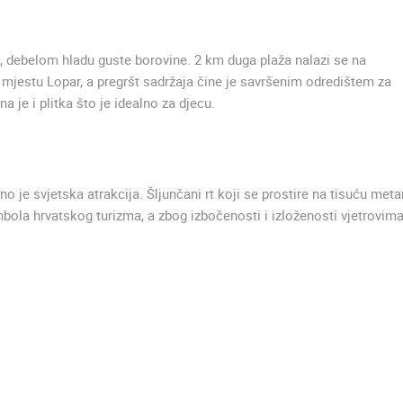
u, debelom hladu guste borovine. 2 km duga plaža nalazi se na
mjestu Lopar, a pregršt sadržaja čine je savršenim odredištem za
a je i plitka što je idealno za djecu.
no je svjetska atrakcija. Šljunčani rt koji se prostire na tisuću meta
mbola hrvatskog turizma, a zbog izbočenosti i izloženosti vjetrovima