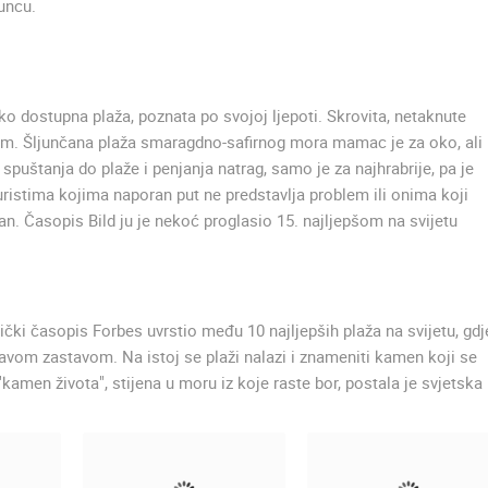
suncu.
o dostupna plaža, poznata po svojoj ljepoti. Skrovita, netaknute
dom. Šljunčana plaža smaragdno-safirnog mora mamac je za oko, ali 
 spuštanja do plaže i penjanja natrag, samo je za najhrabrije, pa je
istima kojima naporan put ne predstavlja problem ili onima koji
an. Časopis Bild ju je nekoć proglasio 15. najljepšom na svijetu
rički časopis Forbes uvrstio među 10 najljepših plaža na svijetu, gdj
lavom zastavom. Na istoj se plaži nalazi i znameniti kamen koji se
kamen života", stijena u moru iz koje raste bor, postala je svjetska