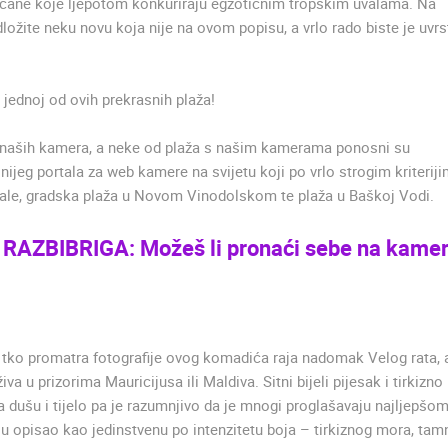
ščane koje ljepotom konkuriraju egzotičnim tropskim uvalama. Na
A
ožite neku novu koja nije na ovom popisu, a vrlo rado biste je uvrst
MRKOPALJ SKIJALIŠTE ČELIMBAŠA
RAKOVICA OKRETNA KAMERA
MRKOPALJ
RAKOVICA
jednoj od ovih prekrasnih plaža!
HD - OKRETNE KAMERE
GRADILIŠTA
SKIJANJE I SNIJEG
PLAŽE
MARINE I LUČICE
m naših kamera, a neke od plaža s našim kamerama ponosni su
SVJETSKA BAŠTINA
SPORT
nijeg portala za web kamere na svijetu koji po vrlo strogim kriterij
ale, gradska plaža u Novom Vinodolskom te plaža u Baškoj Vodi.
RAZBIBRIGA: Možeš li pronaći sebe na kamer
tko promatra fotografije ovog komadića raja nadomak Velog rata, 
a u prizorima Mauricijusa ili Maldiva. Sitni bijeli pijesak i tirkizno
 dušu i tijelo pa je razumnjivo da je mnogi proglašavaju najljepšo
lu opisao kao jedinstvenu po intenzitetu boja – tirkiznog mora, tam