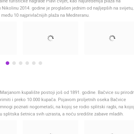
nalne turističke nagrade Plavi cvijet, kao najuređenija plaža na
ikolinu 2014. godine je proglašen jednim od najljepših na svijetu,
a među 10 najprivlačnijih plaža na Mediteranu.
 Marjanom kupalište postoji još od 1891. godine. Bačvice su prirodn
rimiti i preko 10.000 kupača. Pojavom proljetnih oseka Bačvice
nogi poznati nogometaši, na kojoj se rodio splitski ragbi, na kojo
 su splitska šetnica svih uzrasta, a noću središte zabave mladih.