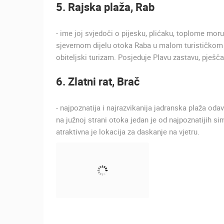
5. Rajska plaža, Rab
- ime joj svjedoči o pijesku, plićaku, toplome mor
sjevernom dijelu otoka Raba u malom turističkom 
obiteljski turizam. Posjeduje Plavu zastavu, pješčan
6. Zlatni rat, Brač
- najpoznatija i najrazvikanija jadranska plaža odav
na južnoj strani otoka jedan je od najpoznatijih si
atraktivna je lokacija za daskanje na vjetru.