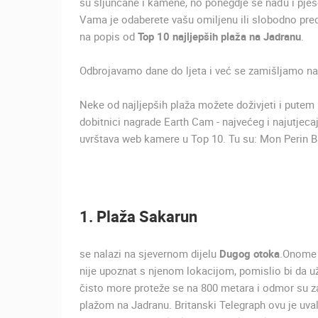
su šljunčane i kamene, no ponegdje se nađu i pje
SUTIVAN, OTOK BRAČ PANORAMSK
Vama je odaberete vašu omiljenu ili slobodno predl
OKRETNA KAMERA
SUTIVAN
na popis od
Top 10 najljepših plaža na Jadranu
.
KATEGORIJE KAMERA
Odbrojavamo dane do ljeta i već se zamišljamo na 
NAJBOLJE S WEBA
GRADOVI I MJESTA
Neke od najljepših plaža možete doživjeti i pute
TRANSPORT I PROMET
ZNAMENITOSTI
dobitnici nagrade Earth Cam - najvećeg i najutjecaj
uvrštava web kamere u Top 10. Tu su: Mon Perin B
1. Plaža Sakarun
se nalazi na sjevernom dijelu
Dugog otoka
.Onome 
nije upoznat s njenom lokacijom, pomislio bi da uživ
čisto more proteže se na 800 metara i odmor su za
plažom na Jadranu. Britanski Telegraph ovu je uva