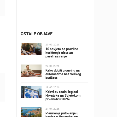
OSTALE OBJAVE
25.05.2026.
10 savjeta za pravilno
korištenje alata za
parafraziranje
22.05.2026.
Kako dobiti u casinu na
automatima bez velikog
budžeta
19.05.2026.
Kakvi su realni izgledi
Hrvatske na Svjetskom
prvenstvu 2026?
21.04.2026.
Planiranje putovanja u
kasina u Hrvatskoj uz