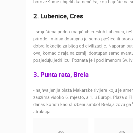
borove šume i bijelih kamenčića, koji bliješte na 
2. Lubenice, Cres
- smještena podno magičnih creskih Lubenica, tešk
prirode i mirisa dostupna je samo pješice ili bro
dobra lokacija za bijeg od civilizacije. Naporan put
ovaj komadić raja na zemlji dostupan samo avantur
posjeduju jedrilicu. Poznata je i pod imenom Sv. Iv
3. Punta rata, Brela
- najhvaljenija plaža Makarske rivijere koju je ame
zauzima visoko 6. mjesto, a 1. u Europi. Plaža s P
danas koristi kao službeni simbol Brela,a zovu ga "
atrakcija.