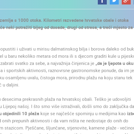
 zemlja s 1000 otoka. Kilometri razvedene hrvatske obale i otoka
e neki potražiti bijeg od dosade, drugi od stresa, a treći mjesto za
opustiti i uživati u mirisu dalmatinskog bilja i borova daleko od bu
ktel u baru nekoliko metara od mora ili s djecom graditi kule u pijesk
izabrati svatko za sebe, a najvažnija činjenica je
„da je ljepota u oku
a i sportskih aktivnosti, raznovrsne gastronomske ponude, da im je
neku osamljenu uvalu, čistoga mora, prirodnu plažu na koju stanu tek
 u daljini.
desecima prekrasnih plaža na hrvatskoj obali. Teško je udovoljiti
 u Lijepoj našoj. I što smo više istraživali, došli smo do zaključka da
objedinili 10 plaža
koje se najčešće spominju u medijima kao
izb
Od onih prepunih aktivnosti i da vam ništa ne nedostaje do onih do
UŽIVO
0 GLEDATELJ(A)
UŽIVO
0 GLEDATELJ(A)
 stazicom. Pješčane, šljunčane, stjenovite, kamene plaže - većin