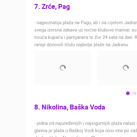
7. Zrće, Pag
- najpoznatija plaža na Pagu, ali i na cijelom Jadranu
svega izvrsna zabava uz noćne klubove mamac su za 
tisuća kupača i partijanera te živi 24 sata na dan.
ranije donosili titulu najbolje plaže na Jadranu.
8. Nikolina, Baška Voda
- jedna od najuređenijih i najsigurnijih plaža nal
glavna je plaža u Baškoj Vodi koja nosi ime po zašt