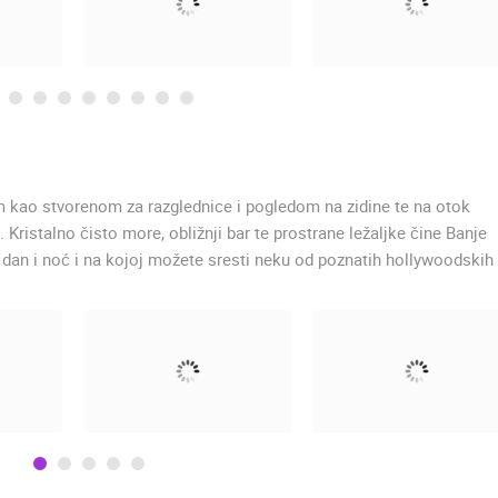
om kao stvorenom za razglednice i pogledom na zidine te na otok
 Kristalno čisto more, obližnji bar te prostrane ležaljke čine Banje
i dan i noć i na kojoj možete sresti neku od poznatih hollywoodskih