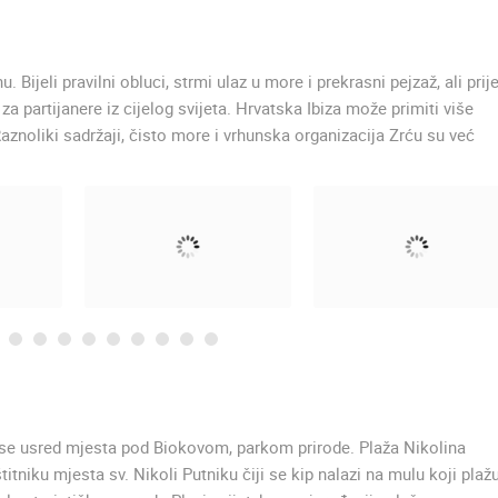
. Bijeli pravilni obluci, strmi ulaz u more i prekrasni pejzaž, ali prij
partijanere iz cijelog svijeta. Hrvatska Ibiza može primiti više
 Raznoliki sadržaji, čisto more i vrhunska organizacija Zrću su već
azi se usred mjesta pod Biokovom, parkom prirode. Plaža Nikolina
itniku mjesta sv. Nikoli Putniku čiji se kip nalazi na mulu koji plaž