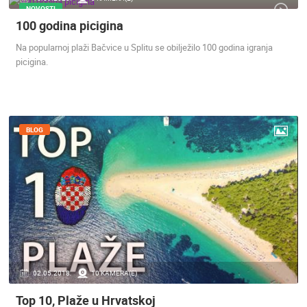
NOVOSTI
MEDIJI O
100 godina picigina
NAMA,
Na popularnoj plaži Bačvice u Splitu se obilježilo 100 godina igranja
NAGRADE I
picigina.
PRIZNANJA
DONACIJE
ZA NOVE
WEB
KAMERE
BLOG
TERMS OF
USE
PRIVACY
POLICY
BANERI
02.05.2018.
10 KAMERA(E)
HRVATSKI
Top 10, Plaže u Hrvatskoj