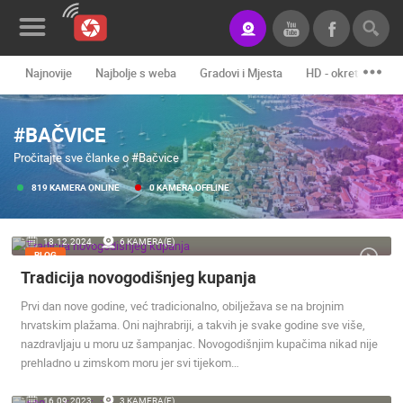
Najnovije
Najbolje s weba
Gradovi i Mjesta
HD - okretne kame
Novosti&Blog
#BAČVICE
Kategorije
Pročitajte sve članke o #Bačvice
Lokacije
819 KAMERA ONLINE
0 KAMERA OFFLINE
Event&Site
18.12.2024.
6 KAMERA(E)
Izdvojeno
BLOG
Tradicija novogodišnjeg kupanja
Povijest
Prvi dan nove godine, već tradicionalno, obilježava se na brojnim
Karta
hrvatskim plažama. Oni najhrabriji, a takvih je svake godine sve više,
nazdravljaju u moru uz šampanjac. Novogodišnjim kupačima nikad nije
prehladno u zimskom moru jer svi tijekom…
KONTAKTIRAJTE
NAS
16.09.2023.
3 KAMERA(E)