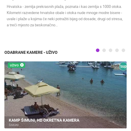
ENGLISH
Hrvatska - zemlja prekrasnih plaža, poznata i kao zemlja s 1000 otoka.
Kilometri razvedene hrvatske obale i otoka nude mnoge modre bisere -
uvale i plaže u kojima će neki potražiti bijeg od dosade, drugi od stresa,
a treći mjesto za beskonačno…
NAJNOVIJE KAMERE
ODABRANE KAMERE - UŽIVO
UŽIVO
0 GLEDATELJ(A)
UŽIVO
UŽIVO
MRKOPALJ SANJKALIŠTE ČELIMBAŠA
MRKOPALJ 
MRKOPALJ
MRKOPALJ
KATEGORIJE KAMERA
NAJBOLJE S WEBA
GRADOVI I MJESTA
KAMP ŠIMUNI, HD OKRETNA KAMERA
ŠIMUNI
HD - OKRETNE KAMERE
GRADILIŠTA
SKIJANJE I SNIJEG