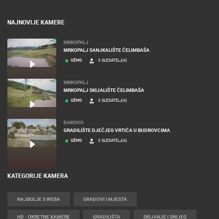
NAJNOVIJE KAMERE
MRKOPALJ
MRKOPALJ SANJKALIŠTE ČELIMBAŠA
UŽIVO
0 GLEDATELJ(A)
MRKOPALJ
MRKOPALJ SKIJALIŠTE ČELIMBAŠA
UŽIVO
0 GLEDATELJ(A)
ĐAKOVO
GRADILIŠTE DJEČJEG VRTIĆA U BUDROVCIMA
UŽIVO
0 GLEDATELJ(A)
KATEGORIJE KAMERA
NAJBOLJE S WEBA
GRADOVI I MJESTA
HD - OKRETNE KAMERE
GRADILIŠTA
SKIJANJE I SNIJEG