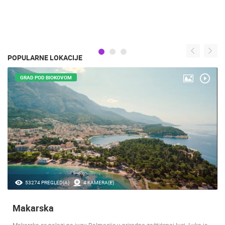
POPULARNE LOKACIJE
GRAD POD BIOKOVOM
53274 PREGLED(A)
4 KAMERA(E)
Makarska
Makarska se nalazi na jugu Dalmacije u prirodno zaštićenoj luci. Luka je