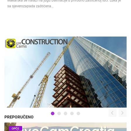
sa sjeverozapada zaštićena…
PREPORUČENO
OPĆE