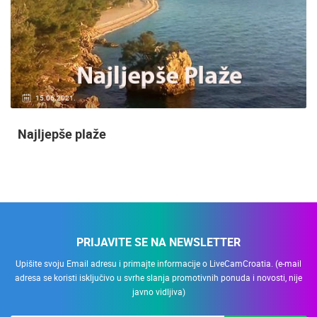
20.01.2021.
3 KAMERA(E)
Nadzor kuće!
PRIJAVITE SE NA NEWSLETTER
Upišite svoju Email adresu i primajte informacije o LiveCamCroatia. (e-mail
adresa se koristi isključivo u svrhe slanja promotivnih ponuda i novosti, nije
javno vidljiva)