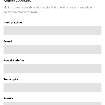
Kontakt obrazac
Molimo unesite potrebne informacije. Naši djelatnici će vam se javiti u
najkraćem mogućem roku.
Ime i prezime
E-mail
Kontakt telefon
Tema upita
Poruka