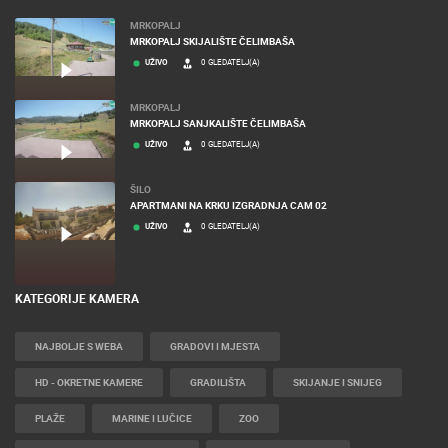
MRKOPALJ
MRKOPALJ SKIJALIŠTE ČELIMBAŠA
UŽIVO
0 GLEDATELJ(A)
MRKOPALJ
MRKOPALJ SANJKALIŠTE ČELIMBAŠA
UŽIVO
0 GLEDATELJ(A)
ŠILO
APARTMANI NA KRKU IZGRADNJA CAM 02
UŽIVO
0 GLEDATELJ(A)
KATEGORIJE KAMERA
NAJBOLJE S WEBA
GRADOVI I MJESTA
HD - OKRETNE KAMERE
GRADILIŠTA
SKIJANJE I SNIJEG
PLAŽE
MARINE I LUČICE
ZOO