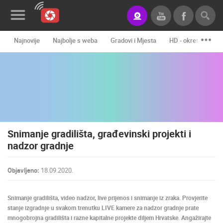
Najnovije
Najbolje s weba
Gradovi i Mjesta
HD - okretne kame
Novosti&Blog
Kategorije
Lokacije
Event&Site
Snimanje gradilišta, građevinski projekti i
Izdvojeno
nadzor gradnje
Povijest
Objavljeno:
18.09.2020.
Karta
Snimanje gradilišta, video nadzor, live prijenos i snimanje iz zraka. Provjerite
stanje izgradnje u svakom trenutku LIVE kamere za nadzor gradnje prate
KONTAKTIRAJTE
mnogobrojna gradilišta i razne kapitalne projekte diljem Hrvatske. Angažirajte
NAS