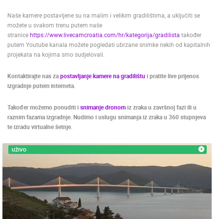
ENGLISH
Naše kamere postavljene su na malim i velikim gradilištima, a uključiti se
možete u svakom trenu putem naše
stranice
https://www.livecamcroatia.com/hr/kategorija/gradilista
također
putem Youtube kanala možete pogledati ubrzane snimke nekih od kapitalnih
projekata na kojima smo sudjelovali.
Kontaktirajte nas za
postavljanje kamere na gradilištu
i pratite live prijenos
izgradnje putem interneta.
Također možemo ponuditi i
snimanje dronom
iz zraka u završnoj fazi ili u
raznim fazama izgradnje. Nudimo i uslugu snimanja iz zraka u 360 stupnjeva
te izradu virtualne šetnje.
UŽIVO