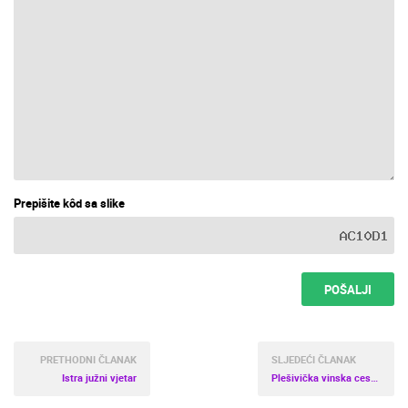
Prepišite kôd sa slike
POŠALJI
PRETHODNI ČLANAK
SLJEDEĆI ČLANAK
Istra južni vjetar
Plešivička vinska cesta – Toskana u malom