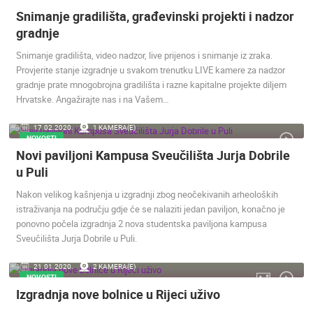
KATEGORIJE KAMERA
Snimanje gradilišta, građevinski projekti i nadzor
NAJBOLJE S WEBA
GRADOVI I MJESTA
gradnje
HD - OKRETNE KAMERE
GRADILIŠTA
SKIJANJE I SNIJEG
Snimanje gradilišta, video nadzor, live prijenos i snimanje iz zraka.
PLAŽE
MARINE I LUČICE
ZOO
Provjerite stanje izgradnje u svakom trenutku LIVE kamere za nadzor
DOGAĐANJA I ZANIMLJIVOSTI
TRANSPORT I PROMET
gradnje prate mnogobrojna gradilišta i razne kapitalne projekte diljem
Hrvatske. Angažirajte nas i na Vašem…
ZNAMENITOSTI
SVJETSKA BAŠTINA
SPORT
17.02.2020.
1 KAMERA(E)
NOVOSTI
Novi paviljoni Kampusa Sveučilišta Jurja Dobrile
u Puli
Nakon velikog kašnjenja u izgradnji zbog neočekivanih arheoloških
istraživanja na području gdje će se nalaziti jedan paviljon, konačno je
ponovno počela izgradnja 2 nova studentska paviljona kampusa
Sveučilišta Jurja Dobrile u Puli.
21.01.2020.
2 KAMERA(E)
NOVOSTI
Izgradnja nove bolnice u Rijeci uživo