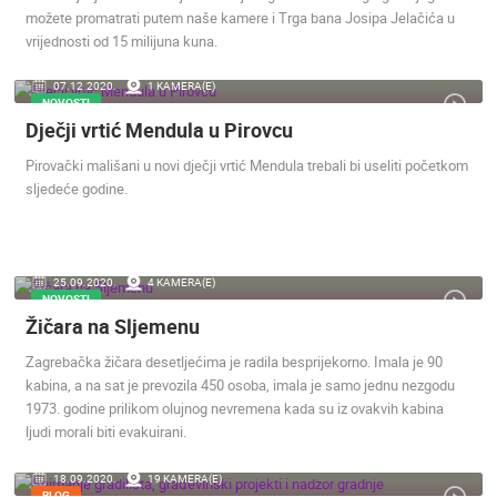
možete promatrati putem naše kamere i Trga bana Josipa Jelačića u
ENGLISH
vrijednosti od 15 milijuna kuna.
07.12.2020.
1 KAMERA(E)
NOVOSTI
Dječji vrtić Mendula u Pirovcu
Pirovački mališani u novi dječji vrtić Mendula trebali bi useliti početkom
sljedeće godine.
NAJNOVIJE KAMERE
25.09.2020.
4 KAMERA(E)
NOVOSTI
UŽIVO
0 GLEDATELJ(A)
UŽIVO
Žičara na Sljemenu
Zagrebačka žičara desetljećima je radila besprijekorno. Imala je 90
kabina, a na sat je prevozila 450 osoba, imala je samo jednu nezgodu
1973. godine prilikom olujnog nevremena kada su iz ovakvih kabina
ljudi morali biti evakuirani.
SUTIVAN, OTOK BRAČ PANORAMSKA OKRETNA KAMERA
MRKOPALJ 
SUTIVAN
MRKOPALJ
18.09.2020.
19 KAMERA(E)
BLOG