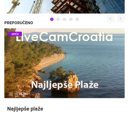
PREPORUČENO
OPĆE
15.06.2021.
Najljepše plaže