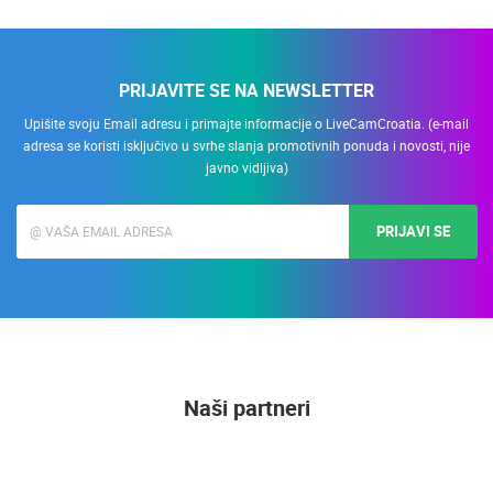
PRIJAVITE SE NA NEWSLETTER
Upišite svoju Email adresu i primajte informacije o LiveCamCroatia. (e-mail
adresa se koristi isključivo u svrhe slanja promotivnih ponuda i novosti, nije
javno vidljiva)
PRIJAVI SE
Naši partneri