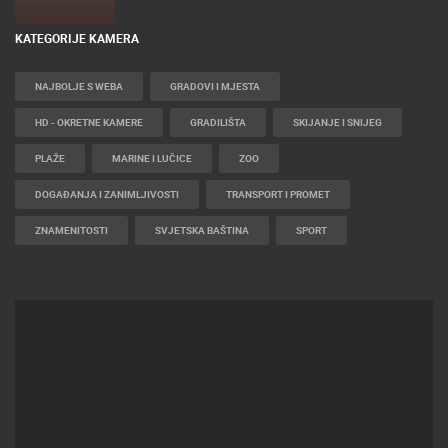
KATEGORIJE KAMERA
NAJBOLJE S WEBA
GRADOVI I MJESTA
HD - OKRETNE KAMERE
GRADILIŠTA
SKIJANJE I SNIJEG
PLAŽE
MARINE I LUČICE
ZOO
DOGAĐANJA I ZANIMLJIVOSTI
TRANSPORT I PROMET
ZNAMENITOSTI
SVJETSKA BAŠTINA
SPORT