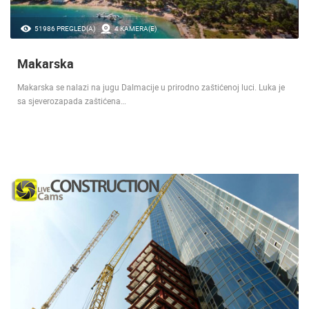
51986 PREGLED(A)
4 KAMERA(E)
Makarska
Makarska se nalazi na jugu Dalmacije u prirodno zaštićenoj luci. Luka je
sa sjeverozapada zaštićena…