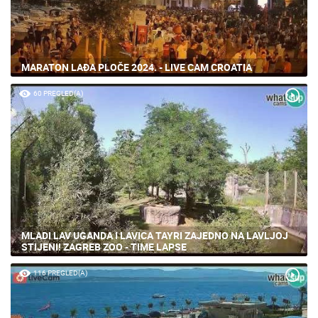
MARATON LAĐA PLOČE 2024. - LIVE CAM CROATIA
60 PREGLED(A)
MLADI LAV UGANDA I LAVICA TAYRI ZAJEDNO NA LAVLJOJ
STIJENI! ZAGREB ZOO - TIME LAPSE
116 PREGLED(A)