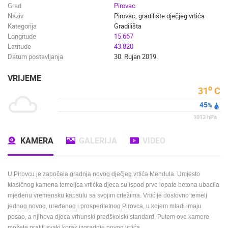
Grad
Pirovac
Naziv
Pirovac, gradilište dječjeg vrtića
Kategorija
Gradilišta
Longitude
15.667
Latitude
43.820
Datum postavljanja
30. Rujan 2019.
VRIJEME
o
31
C
45
%
1013
hPa
KAMERA
GALERIJA
VIDEO
U Pirovcu je započela gradnja novog dječjeg vrtića Mendula. Umjesto
klasičnog kamena temeljca vrtićka djeca su ispod prve lopate betona ubacila
mjedenu vremensku kapsulu sa svojim crtežima. Vrtić je doslovno temelj
jednog novog, uređenog i prosperitetnog Pirovca, u kojem mladi imaju
posao, a njihova djeca vrhunski predškolski standard. Putem ove kamere
možete pratiti svaki korak izgradnje novog vrtića.