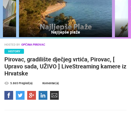
Najljepše plaže
HOSTED BY:
OPĆINA PIROVAC
HISTORY
NAJNOVIJE KAMERE
Pirovac, gradilište dječjeg vrtića, Pirovac, [
Upravo sada, UŽIVO ] LiveStreaming kamere iz
UŽIVO
0 GLEDATELJ(A)
UŽIVO
Hrvatske
5.865 Pregled(a)
Komentar(a)
SUTIVAN, OTOK BRAČ PANORAMSKA OKRETNA KAMERA
MRKOPALJ 
SUTIVAN
MRKOPALJ
KATEGORIJE KAMERA
NAJBOLJE S WEBA
GRADOVI I MJESTA