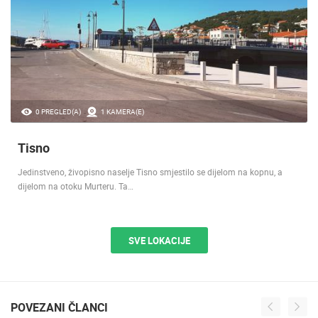
0 PREGLED(A)
1 KAMERA(E)
Tisno
Jedinstveno, živopisno naselje Tisno smjestilo se dijelom na kopnu, a
dijelom na otoku Murteru. Ta…
SVE LOKACIJE
POVEZANI ČLANCI