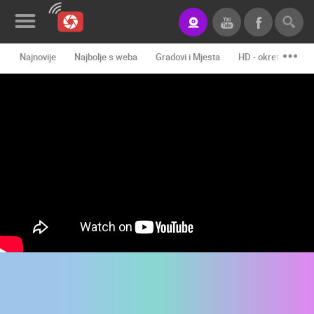
Najnovije
Najbolje s weba
Gradovi i Mjesta
HD - okretne kame
Novosti&Blog
Kategorije
Lokacije
Event&Site
Izdvojeno
Povijest
Karta
KONTAKTIRAJTE
NAS