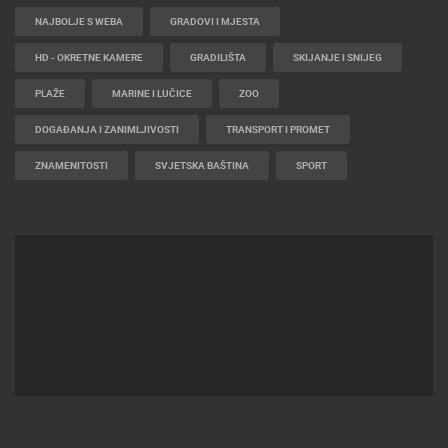
NAJBOLJE S WEBA
GRADOVI I MJESTA
HD - OKRETNE KAMERE
GRADILIŠTA
SKIJANJE I SNIJEG
PLAŽE
MARINE I LUČICE
ZOO
DOGAĐANJA I ZANIMLJIVOSTI
TRANSPORT I PROMET
ZNAMENITOSTI
SVJETSKA BAŠTINA
SPORT