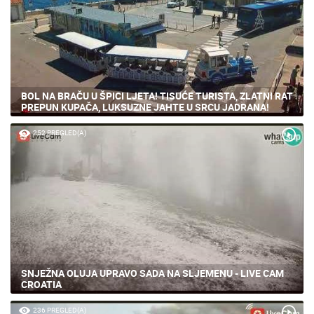
BOL NA BRAČU U ŠPICI LJETA! TISUĆE TURISTA, ZLATNI RAT
PREPUN KUPAČA, LUKSUZNE JAHTE U SRCU JADRANA!
252 PREGLED(A)
SNJEŽNA OLUJA UPRAVO SADA NA SLJEMENU - LIVE CAM
CROATIA
236 PREGLED(A)