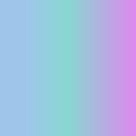
MEDIJI O
NAMA,
NAGRADE I
PRIZNANJA
DONACIJE
ZA NOVE
WEB
KAMERE
TERMS OF
USE
PRIVACY
POLICY
BANERI
HRVATSKI