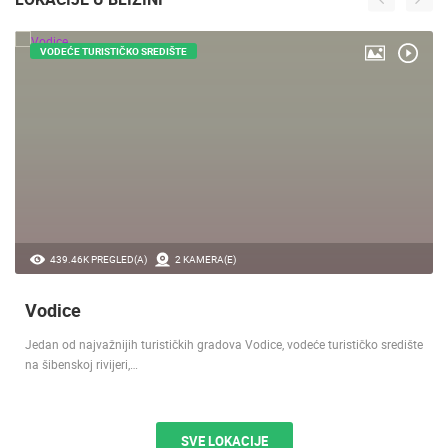
VODEĆE TURISTIČKO SREDIŠTE
439.46K PREGLED(A)
2 KAMERA(E)
Vodice
Jedan od najvažnijih turističkih gradova Vodice, vodeće turističko središte
na šibenskoj rivijeri,…
SVE LOKACIJE