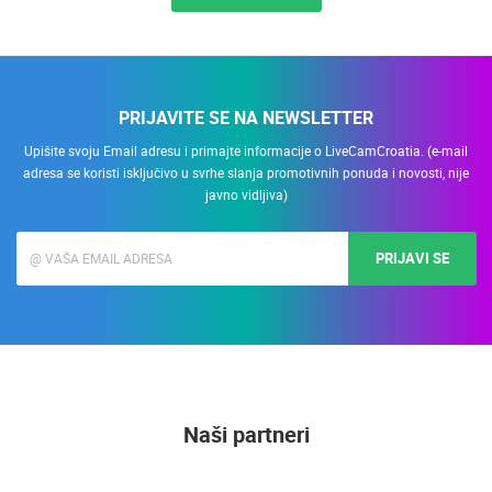
PRIJAVITE SE NA NEWSLETTER
Upišite svoju Email adresu i primajte informacije o LiveCamCroatia. (e-mail
adresa se koristi isključivo u svrhe slanja promotivnih ponuda i novosti, nije
javno vidljiva)
PRIJAVI SE
Naši partneri