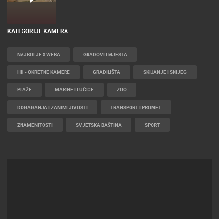
KATEGORIJE KAMERA
NAJBOLJE S WEBA
GRADOVI I MJESTA
HD - OKRETNE KAMERE
GRADILIŠTA
SKIJANJE I SNIJEG
PLAŽE
MARINE I LUČICE
ZOO
DOGAĐANJA I ZANIMLJIVOSTI
TRANSPORT I PROMET
ZNAMENITOSTI
SVJETSKA BAŠTINA
SPORT