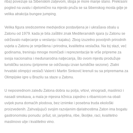
riba) povezuje sa Šibenskim zaljevom, stoga je more manje slano. Prekrasni
pogled na uvalu i djelomično na mjesto pruža se sa šibenskog mosta gdje je
MEDIJI O
velika atrakcija bungee jumping.
NAMA,
NAGRADE I
PRIZNANJA
Velika figura sredozemne medvjedice postavljena je i ukrašava obalu u
Zatonu od 1979. kada je bila zaštitni znak Mediteranskih igara (u Zatonu se
DONACIJE
održavalo natjecanje u veslanju i kajaku). Zbog izuzetno povoljnih prirodnih
ZA NOVE
uvjeta u Zatonu je smještena i prirodna, kvalitetna veslačka. Na toj stazi, već
WEB
godinama, treniraju mnoge momčadi i reprezentacije te vrše pripreme za
KAMERE
svoja nacionalna i međunarodna natjecanja, što ovom mjestu produžuje
turističku sezonu (pripreme se održavaju izvan turističke sezone). Zlatni
TERMS OF
hrvatski olimpijci veslači Valent i Martin Sinković krenuli su sa pripremama za
USE
Olimpijske igre u Brazilu sa staze u Zatonu.
PRIVACY
POLICY
U neposrednom zaleđu Zatona dobra su polja, vrtovi, vinogradi, maslinici i
nasadi smokava, a mala je mjesna tržnica zajedno s ribarnicom na obali
BANERI
uvijek puna domaćih plodova, bez iznimke i posebna truda ekološki
proizvedenih. Zahvaljujući svojim razvijenim djelatnostima Zaton ima bogatu
gastronomsku ponudu: pršut, sir, janjetina, ribe, školjke, raci, kvalitetno
maslinovo ulje i kvalitetno vino.
HRVATSKI