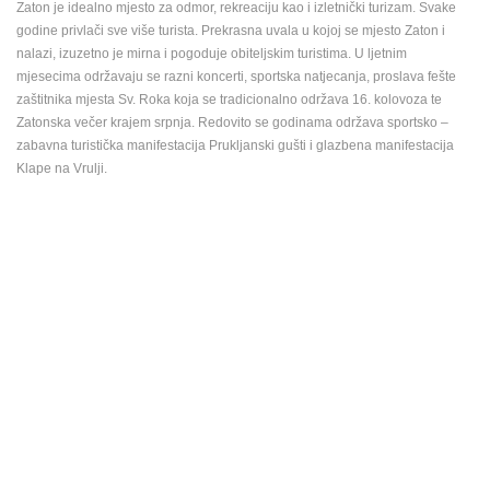
Zaton je idealno mjesto za odmor, rekreaciju kao i izletnički turizam. Svake
ENGLISH
godine privlači sve više turista. Prekrasna uvala u kojoj se mjesto Zaton i
nalazi, izuzetno je mirna i pogoduje obiteljskim turistima. U ljetnim
mjesecima održavaju se razni koncerti, sportska natjecanja, proslava fešte
zaštitnika mjesta Sv. Roka koja se tradicionalno održava 16. kolovoza te
Zatonska večer krajem srpnja. Redovito se godinama održava sportsko –
zabavna turistička manifestacija Prukljanski gušti i glazbena manifestacija
Klape na Vrulji.