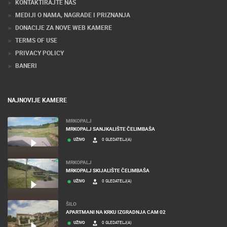
KONTAKTIRAJTE NAS
MEDIJI O NAMA, NAGRADE I PRIZNANJA
DONACIJE ZA NOVE WEB KAMERE
TERMS OF USE
PRIVACY POLICY
BANERI
NAJNOVIJE KAMERE
MRKOPALJ
MRKOPALJ SANJKALIŠTE ČELIMBAŠA
UŽIVO
0 GLEDATELJ(A)
MRKOPALJ
MRKOPALJ SKIJALIŠTE ČELIMBAŠA
UŽIVO
0 GLEDATELJ(A)
ŠILO
APARTMANI NA KRKU IZGRADNJA CAM 02
UŽIVO
0 GLEDATELJ(A)