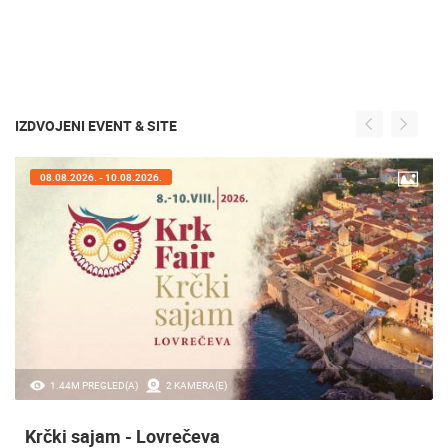
IZDVOJENI EVENT & SITE
07.08.2026. - 09.08.2026.
A(E)
20.97K PREGLED(A)
2 KAMERA
va
Sinjska alka