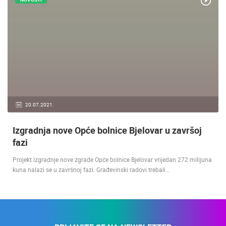
20.07.2021.
Izgradnja nove Opće bolnice Bjelovar u završoj
fazi
Projekt izgradnje nove zgrade Opće bolnice Bjelovar vrijedan 272 milijuna
kuna nalazi se u završnoj fazi. Građevinski radovi trebali…