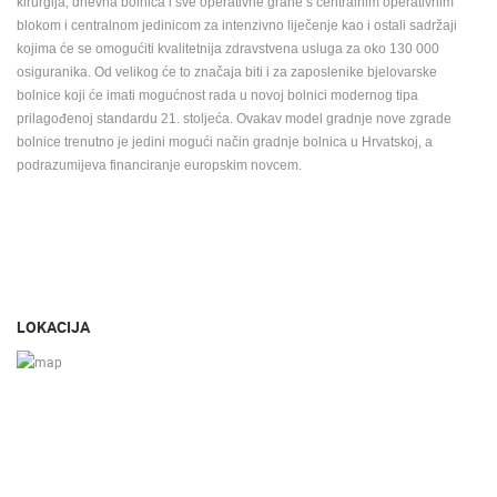
kirurgija, dnevna bolnica i sve operativne grane s centralnim operativnim
blokom i centralnom jedinicom za intenzivno liječenje kao i ostali sadržaji
kojima će se omogućiti kvalitetnija zdravstvena usluga za oko 130 000
osiguranika. Od velikog će to značaja biti i za zaposlenike bjelovarske
bolnice koji će imati mogućnost rada u novoj bolnici modernog tipa
prilagođenoj standardu 21. stoljeća. Ovakav model gradnje nove zgrade
bolnice trenutno je jedini mogući način gradnje bolnica u Hrvatskoj, a
podrazumijeva financiranje europskim novcem.
LOKACIJA