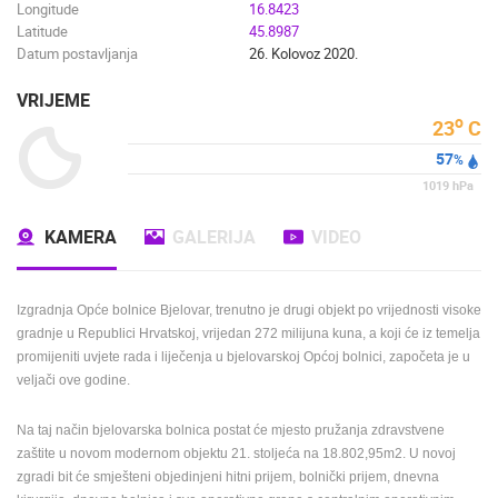
Longitude
16.8423
Latitude
45.8987
Datum postavljanja
26. Kolovoz 2020.
VRIJEME
o
23
C
57
%
1019
hPa
KAMERA
GALERIJA
VIDEO
Izgradnja Opće bolnice Bjelovar, trenutno je drugi objekt po vrijednosti visoke
gradnje u Republici Hrvatskoj, vrijedan 272 milijuna kuna, a koji će iz temelja
promijeniti uvjete rada i liječenja u bjelovarskoj Općoj bolnici, započeta je u
veljači ove godine.
Na taj način bjelovarska bolnica postat će mjesto pružanja zdravstvene
zaštite u novom modernom objektu 21. stoljeća na 18.802,95m2. U novoj
zgradi bit će smješteni objedinjeni hitni prijem, bolnički prijem, dnevna