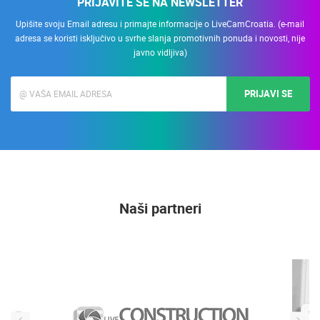
PRIJAVITE SE NA NEWSLETTER
Upišite svoju Email adresu i primajte informacije o LiveCamCroatia. (e-mail
adresa se koristi isključivo u svrhe slanja promotivnih ponuda i novosti, nije
javno vidljiva)
PRIJAVI SE
Naši partneri