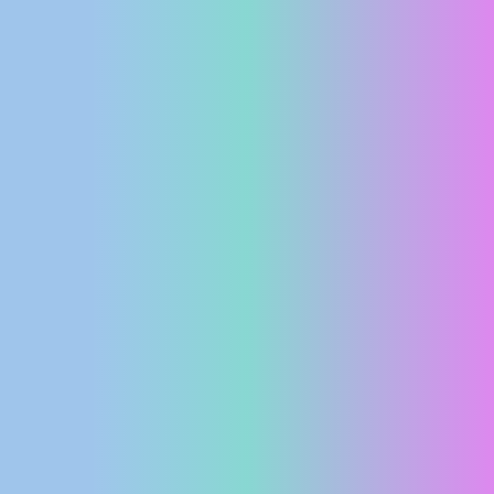
MEDIJI O
NAMA,
NAGRADE I
PRIZNANJA
DONACIJE
ZA NOVE
WEB
KAMERE
TERMS OF
USE
PRIVACY
POLICY
BANERI
HRVATSKI