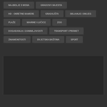
NAJBOLJE S WEBA
GRADOVI I MJESTA
HD - OKRETNE KAMERE
GRADILIŠTA
SKIJANJE I SNIJEG
PLAŽE
MARINE I LUČICE
ZOO
DOGAĐANJA I ZANIMLJIVOSTI
TRANSPORT I PROMET
ZNAMENITOSTI
SVJETSKA BAŠTINA
SPORT