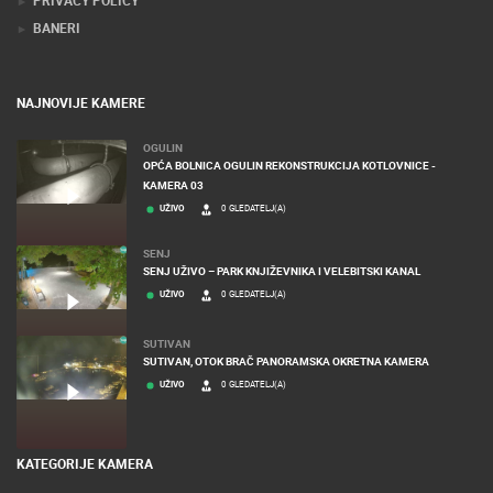
BANERI
NAJNOVIJE KAMERE
OGULIN
OPĆA BOLNICA OGULIN REKONSTRUKCIJA KOTLOVNICE -
KAMERA 03
UŽIVO
0 GLEDATELJ(A)
SENJ
SENJ UŽIVO – PARK KNJIŽEVNIKA I VELEBITSKI KANAL
UŽIVO
0 GLEDATELJ(A)
SUTIVAN
SUTIVAN, OTOK BRAČ PANORAMSKA OKRETNA KAMERA
UŽIVO
0 GLEDATELJ(A)
KATEGORIJE KAMERA