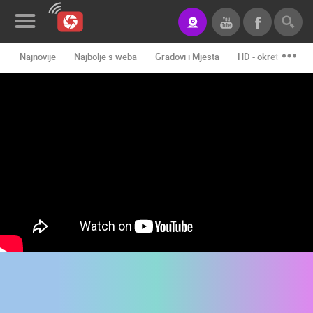
Najnovije
Najbolje s weba
Gradovi i Mjesta
HD - okretne kame
Novosti&Blog
Kategorije
Lokacije
Event&Site
Izdvojeno
Povijest
Karta
KONTAKTIRAJTE
NAS