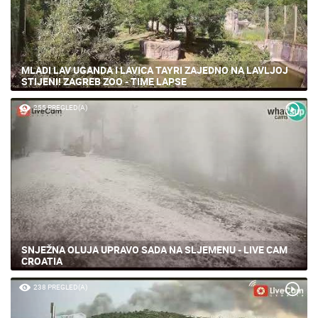
MLADI LAV UGANDA I LAVICA TAYRI ZAJEDNO NA LAVLJOJ
STIJENI! ZAGREB ZOO - TIME LAPSE
255 PREGLED(A)
SNJEŽNA OLUJA UPRAVO SADA NA SLJEMENU - LIVE CAM
CROATIA
238 PREGLED(A)