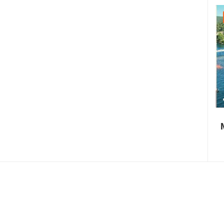
22.07.2026. - 25.07.2026.
1.01M PREGLED(A)
4 KAMERA(E)
Paški ljetni karneval