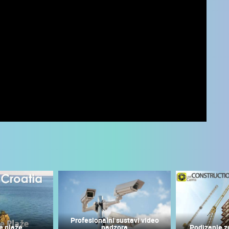
UŽIVO
0 GLEDATELJ(A)
UŽIVO
0 GLEDATELJ(A)
Profesionalni sustavi video
e plaže
nadzora
Podizanje z