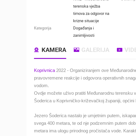
terenska vježba
timova za odgovor na
krizne situacije
Kategorija
Događanja i
zanimljivosti
KAMERA
GALERIJA
VID
Koprivnica
2022 - Organiziranjem ove Međunarodne v
pravovremene reakcije i odgovora operativnih sna
vodom.
Ovdje možete uživo pratiti Međunarodnu terensku vj
Šoderica u Koprivničko-križevačkoj županiji, općini
Jezero Šoderica nastalo je umjetnim putem, iskapan
svega 400 metara, te od nje podzemnim putem dobiva
metara ima ulogu prirodnog pročistača vode. Karakter