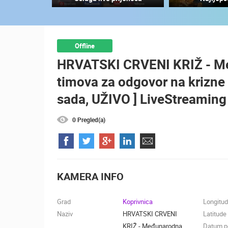
SENJ UŽIVO – PARK KNJIŽEVNIKA I
VELEBITSKI KANAL
SENJ
KATEGORIJE KAMERA
Offline
HRVATSKI CRVENI KRIŽ - Me
NAJBOLJE S WEBA
GRADOVI I MJESTA
timova za odgovor na krizne s
TRANSPORT I PROMET
ZNAMENITOSTI
sada, UŽIVO ] LiveStreaming
0 Pregled(a)
KAMERA INFO
Grad
Koprivnica
Longitu
Naziv
HRVATSKI CRVENI
Latitude
KRIŽ - Međunarodna
Datum po