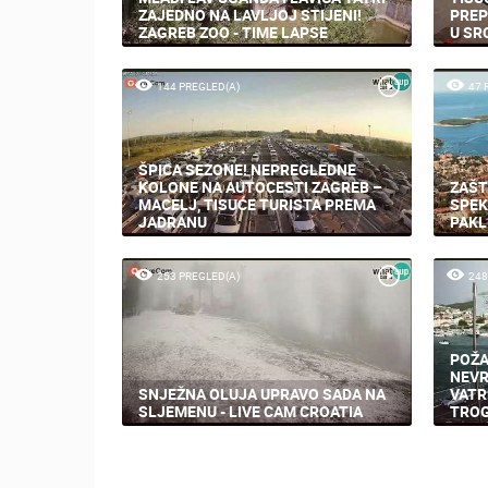
ZAJEDNO NA LAVLJOJ STIJENI!
PREP
ZAGREB ZOO - TIME LAPSE
U SR
144 PREGLED(A)
47 
ŠPICA SEZONE! NEPREGLEDNE
KOLONE NA AUTOCESTI ZAGREB –
ZAŠT
MACELJ, TISUĆE TURISTA PREMA
SPEK
JADRANU
PAKL
253 PREGLED(A)
248
POŽA
NEVR
SNJEŽNA OLUJA UPRAVO SADA NA
VATR
SLJEMENU - LIVE CAM CROATIA
TROG