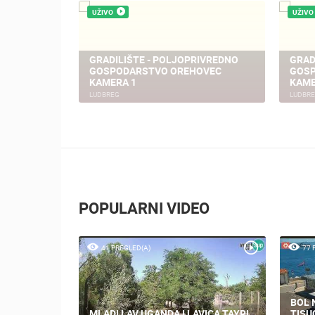
UŽIVO
UŽIVO
GRADILIŠTE - POLJOPRIVREDNO
GRAD
GOSPODARSTVO OREHOVEC
GOSP
KAMERA 1
KAME
LUDBREG
LUDBR
POPULARNI VIDEO
41 PREGLED(A)
77 
BOL 
MLADI LAV UGANDA I LAVICA TAYRI
TISU