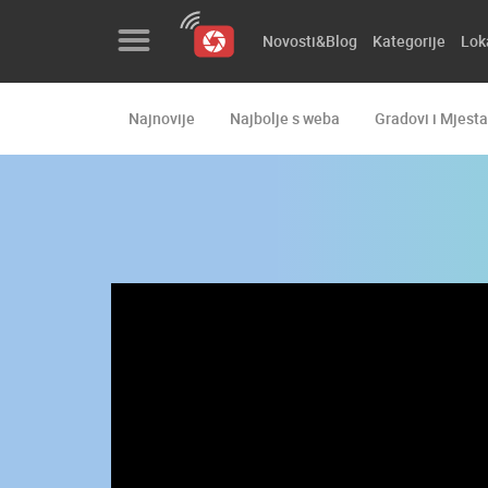
Novosti&Blog
Kategorije
Lok
Najnovije
Najbolje s weba
Gradovi i Mjesta
Novosti&Blog
Kategorije
Lokacije
Event&Site
Izdvojeno
Povijest
Karta