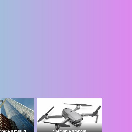
grade u minuti
Snimanje dronom