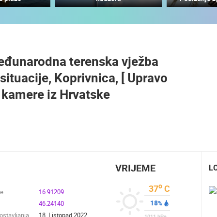
MRKOPALJ SANJKALIŠTE
MRKOPALJ SKIJALIŠTE ČELIMBAŠA
ČELIMBAŠA
MRKOPALJ
MRKOPALJ
đunarodna terenska vježba
HD - OKRETNE KAMERE
GRADILIŠTA
SKIJANJE I SNIJEG
PLAŽE
MARINE I LUČICE
ituacije, Koprivnica, [ Upravo
SVJETSKA BAŠTINA
SPORT
 kamere iz Hrvatske
VRIJEME
L
o
37
C
de
16.91209
18
46.24140
%
stavljanja
18. Listopad 2022.
1011
hPa