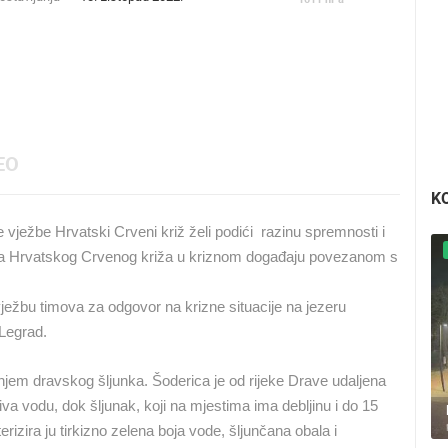
EO
K
ježbe Hrvatski Crveni križ želi podići razinu spremnosti i
ga Hrvatskog Crvenog križa u kriznom događaju povezanom s
ežbu timova za odgovor na krizne situacije na jezeru
 Legrad.
jem dravskog šljunka. Šoderica je od rijeke Drave udaljena
 vodu, dok šljunak, koji na mjestima ima debljinu i do 15
izira ju tirkizno zelena boja vode, šljunčana obala i