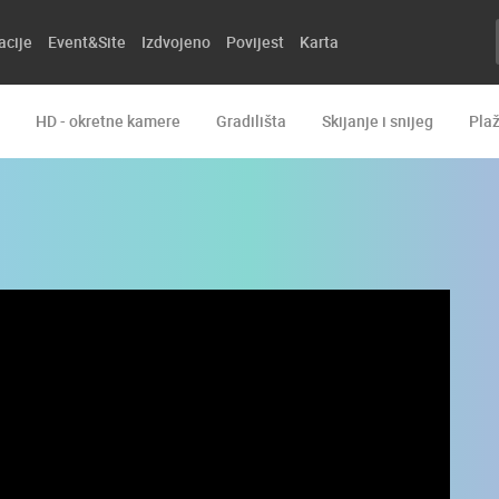
acije
Event&Site
Izdvojeno
Povijest
Karta
HD - okretne kamere
Gradilišta
Skijanje i snijeg
Pla