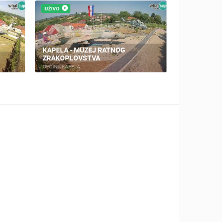
UŽIVO
UŽIVO
KAPELA - MUZEJ RATNOG
KALNIK - P
ZRAKOPLOVSTVA
ALPINIZAM
OPĆINA KAPELA
KALNIK PLANIN