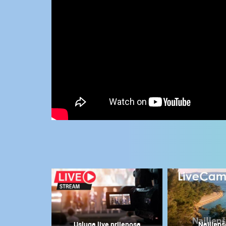
KONTAKTIRAJTE
NAS
MEDIJI O
NAMA,
NAGRADE I
PRIZNANJA
DONACIJE
ZA NOVE
WEB
KAMERE
TERMS OF
USE
NAJNOVIJE KAMERE
PRIVACY
POLICY
UŽIVO
0 GLEDATELJ(A)
BANERI
Usluga live prijenosa
Najljepš