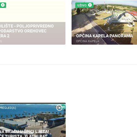
UŽIVO
ILIŠTE - POLJOPRIVREDNO
ODARSTVO OREHOVEC
RA 2
OPĆINA KAPELA PANORAMA
EG
OPĆINA KAPELA
PREGLED(A)
NA BRAČU U ŠPICI LJETA!
ĆE TURISTA, ZLATNI RAT