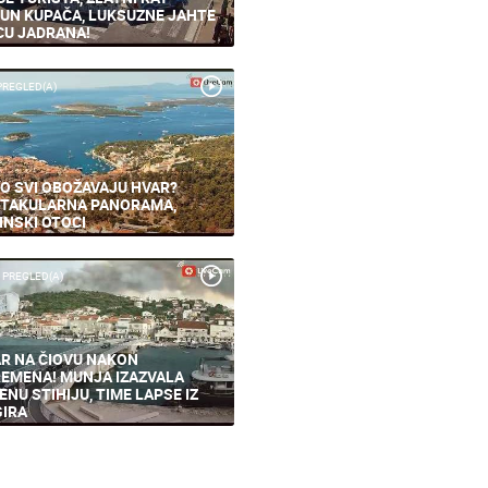
UN KUPAČA, LUKSUZNE JAHTE
CU JADRANA!
PREGLED(A)
O SVI OBOŽAVAJU HVAR?
TAKULARNA PANORAMA,
INSKI OTOCI
 PREGLED(A)
R NA ČIOVU NAKON
EMENA! MUNJA IZAZVALA
ENU STIHIJU, TIME LAPSE IZ
IRA