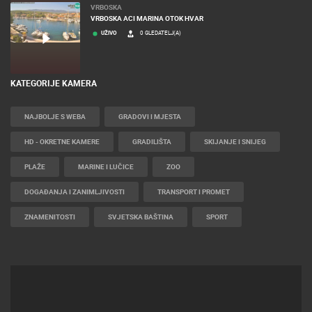
VRBOSKA
VRBOSKA ACI MARINA OTOK HVAR
UŽIVO
0 GLEDATELJ(A)
KATEGORIJE KAMERA
NAJBOLJE S WEBA
GRADOVI I MJESTA
HD - OKRETNE KAMERE
GRADILIŠTA
SKIJANJE I SNIJEG
PLAŽE
MARINE I LUČICE
ZOO
DOGAĐANJA I ZANIMLJIVOSTI
TRANSPORT I PROMET
ZNAMENITOSTI
SVJETSKA BAŠTINA
SPORT