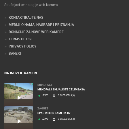
Stručnjaci tehnologije web kamera
KONTAKTIRAJTE NAS
MEDIJI O NAMA, NAGRADE I PRIZNANJA
DONACIJE ZA NOVE WEB KAMERE
TERMS OF USE
PRIVACY POLICY
BANERI
NAJNOVIJE KAMERE
MRKOPALJ
MRKOPALJ SKIJALIŠTE ČELIMBAŠA
UŽIVO
0 GLEDATELJ(A)
ZAGREB
SPAR ROTOR KAMERA 02
UŽIVO
0 GLEDATELJ(A)