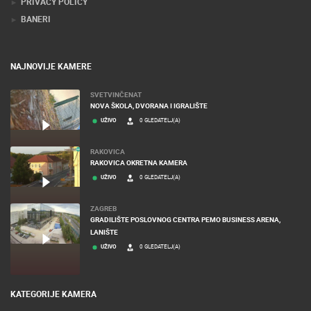
PRIVACY POLICY
BANERI
NAJNOVIJE KAMERE
SVETVINČENAT
NOVA ŠKOLA, DVORANA I IGRALIŠTE
UŽIVO
0 GLEDATELJ(A)
RAKOVICA
RAKOVICA OKRETNA KAMERA
UŽIVO
0 GLEDATELJ(A)
ZAGREB
GRADILIŠTE POSLOVNOG CENTRA PEMO BUSINESS ARENA,
LANIŠTE
UŽIVO
0 GLEDATELJ(A)
KATEGORIJE KAMERA