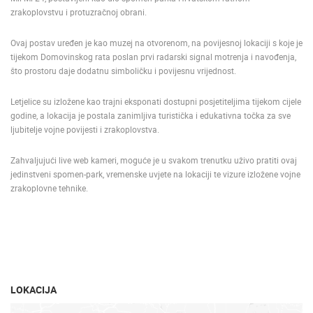
zrakoplovstvu i protuzračnoj obrani.
Ovaj postav uređen je kao muzej na otvorenom, na povijesnoj lokaciji s koje je
tijekom Domovinskog rata poslan prvi radarski signal motrenja i navođenja,
što prostoru daje dodatnu simboličku i povijesnu vrijednost.
Letjelice su izložene kao trajni eksponati dostupni posjetiteljima tijekom cijele
godine, a lokacija je postala zanimljiva turistička i edukativna točka za sve
ljubitelje vojne povijesti i zrakoplovstva.
Zahvaljujući live web kameri, moguće je u svakom trenutku uživo pratiti ovaj
jedinstveni spomen-park, vremenske uvjete na lokaciji te vizure izložene vojne
zrakoplovne tehnike.
LOKACIJA