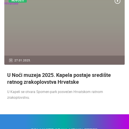
NOVOSTI
27.01.2025.
U Noći muzeja 2025. Kapela postaje središte
ratnog zrakoplovstva Hrvatske
U Kapeli se otvara Spomen-park posvećen Hrvatskom ratnom
zrakoplovstvu.