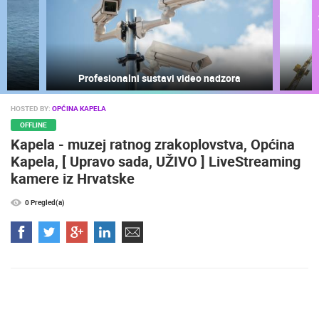
Profesionalni sustavi video nadzora
HOSTED BY:
OPĆINA KAPELA
OFFLINE
Kapela - muzej ratnog zrakoplovstva, Općina
Kapela, [ Upravo sada, UŽIVO ] LiveStreaming
kamere iz Hrvatske
NAJNOVIJE KAMERE
0 Pregled(a)
UŽIVO
0 GLEDATELJ(A)
UŽIVO
ESS ARENA,
NOVA ŠKOLA, DVORANA I IGRALIŠTE
RAKOVICA 
SVETVINČENAT
RAKOVICA