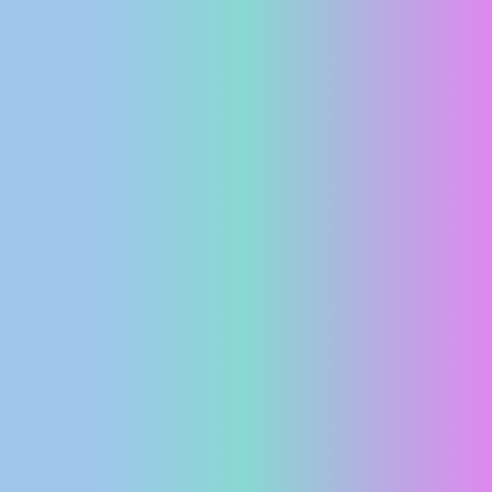
MEDIJI O
NAMA,
NAGRADE I
PRIZNANJA
DONACIJE
ZA NOVE
WEB
KAMERE
TERMS OF
USE
PRIVACY
POLICY
BANERI
HRVATSKI