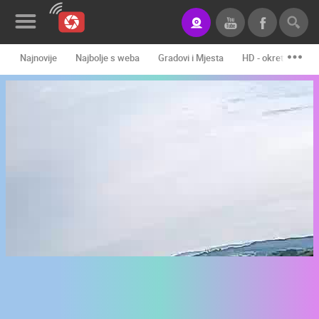
Najnovije
Najbolje s weba
Gradovi i Mjesta
HD - okretne kame
Novosti&Blog
Kategorije
Lokacije
Event&Site
Izdvojeno
Povijest
Karta
KONTAKTIRAJTE
NAS