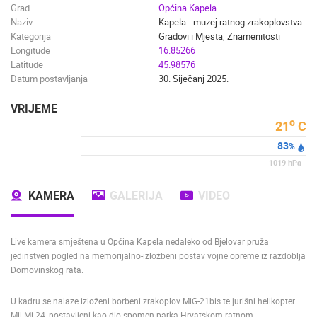
Grad
Općina Kapela
Naziv
Kapela - muzej ratnog zrakoplovstva
Kategorija
Gradovi i Mjesta
,
Znamenitosti
Longitude
16.85266
Latitude
45.98576
Datum postavljanja
30. Siječanj 2025.
VRIJEME
o
21
C
83
%
1019
hPa
KAMERA
GALERIJA
VIDEO
Live kamera smještena u
Općina Kapela
nedaleko od
Bjelovar
pruža
jedinstven pogled na memorijalno-izložbeni postav vojne opreme iz razdoblja
Domovinskog rata
.
U kadru se nalaze izloženi borbeni zrakoplov
MiG-21bis
te jurišni helikopter
Mil Mi-24
, postavljeni kao dio spomen-parka Hrvatskom ratnom