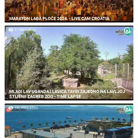
MARATON LAĐA PLOČE 2024. - LIVE CAM CROATIA
57 PREGLED(A)
MLADI LAV UGANDA I LAVICA TAYRI ZAJEDNO NA LAVLJOJ
STIJENI! ZAGREB ZOO - TIME LAPSE
100 PREGLED(A)