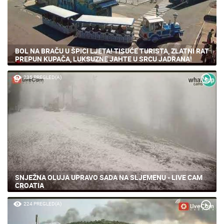
BOL NA BRAČU U ŠPICI LJETA! TISUĆE TURISTA, ZLATNI RAT
PREPUN KUPAČA, LUKSUZNE JAHTE U SRCU JADRANA!
235 PREGLED(A)
SNJEŽNA OLUJA UPRAVO SADA NA SLJEMENU - LIVE CAM
CROATIA
224 PREGLED(A)