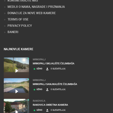
KONTAKTIRAJTE NAS
MEDIJI O NAMA, NAGRADE I PRIZNANJA
DONACIJE ZA NOVE WEB KAMERE
TERMS OF USE
PRIVACY POLICY
BANERI
NAJNOVIJE KAMERE
MRKOPALJ
MRKOPALJ SKIJALIŠTE ČELIMBAŠA
UŽIVO
0 GLEDATELJ(A)
MRKOPALJ
MRKOPALJ SANJKALIŠTE ČELIMBAŠA
UŽIVO
0 GLEDATELJ(A)
RAKOVICA
RAKOVICA OKRETNA KAMERA
UŽIVO
0 GLEDATELJ(A)