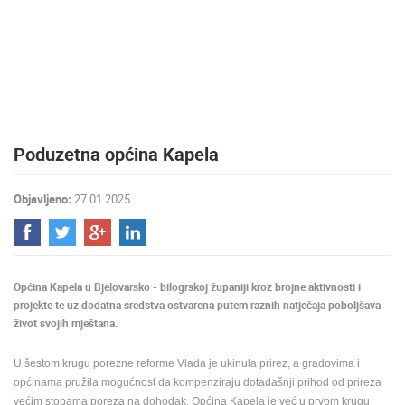
MEDIJI O
NAMA,
NAGRADE I
PRIZNANJA
DONACIJE
ZA NOVE
Poduzetna općina Kapela
WEB
KAMERE
Objavljeno:
27.01.2025.
TERMS OF
USE
PRIVACY
POLICY
Općina Kapela u Bjelovarsko - bilogrskoj županiji kroz brojne aktivnosti i
BANERI
projekte te uz dodatna sredstva ostvarena putem raznih natječaja poboljšava
život svojih mještana.
U šestom krugu porezne reforme Vlada je ukinula prirez, a gradovima i
općinama pružila mogućnost da kompenziraju dotadašnji prihod od prireza
HRVATSKI
većim stopama poreza na dohodak. Općina Kapela je već u prvom krugu