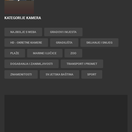
KATEGORIJE KAMERA
NAJBOLJE S WEBA
GRADOVI I MJESTA
HD - OKRETNE KAMERE
GRADILIŠTA
SKIJANJE I SNIJEG
PLAŽE
MARINE I LUČICE
ZOO
DOGAĐANJA I ZANIMLJIVOSTI
TRANSPORT I PROMET
ZNAMENITOSTI
SVJETSKA BAŠTINA
SPORT