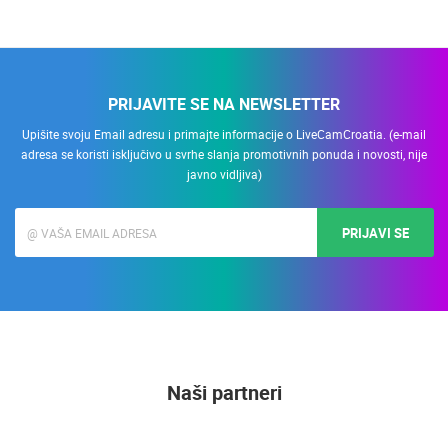
PRIJAVITE SE NA NEWSLETTER
Upišite svoju Email adresu i primajte informacije o LiveCamCroatia. (e-mail
adresa se koristi isključivo u svrhe slanja promotivnih ponuda i novosti, nije
javno vidljiva)
PRIJAVI SE
Naši partneri