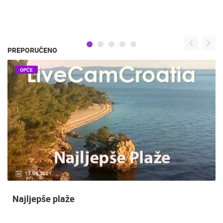
PREPORUČENO
OPĆE
15.06.2021.
Najljepše plaže