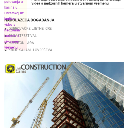
videa s nadzornih kamera u stvarnom vremenu
NADOLAZEĆA DOGAĐANJA
DUBROVAČKE LJETNE IGRE
PAGARTFESTIVAL
MARATON LAĐA
KRČKI SAJAM - LOVREČEVA