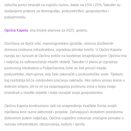
odlučila porez smanjiti na najnižu razinu, dakle na 15% i 25%.Također su
ENGLISH
dodijeljene potpore za demografiju, poduzetništvo, gospodarstvo i
poljoprivredu.
Općina Kapela
ima brojne planove za 2025. godinu.
Dovršava se dječji vrtić, malonogometno igralište, obnova društvenih
domova,cestovna infrastruktura, izgradnja plinske mreže. U Općini Kapela
razvija se i turizam te Općina potiče na bavljenje iznajmljivanjem. Općina ima
i natječaj za sufinanciranje mladih obitelji. Također U planu je izgradnja
poslovnog inkubatora u Poljančanima čime se želi privući mlađe
poduzetnike, start-upove, koji žele zakoračiti u poduzetničke vode. Tijekom
tog razdoblja bit će oslobođeni plaćanja naknada. Ako njihov posao krene u
dobrom smjeru, bit će im na raspolaganju poslovna zona u kojoj mogu
investirati u vlastite objekte i dalje razvijati svoje gospodarstvo.
Općina Kapela kontinuirano radi na unapređenju kvalitete života svojih
mještana kroz razne aktivnosti i projekte. Zahvaljujući dodatnim sredstvima
dobivenim putem natječaja, Općina uspješno ostvaruje značajne pomake u
razvoju infrastrukture, obrazovanja, kulture i sporta.