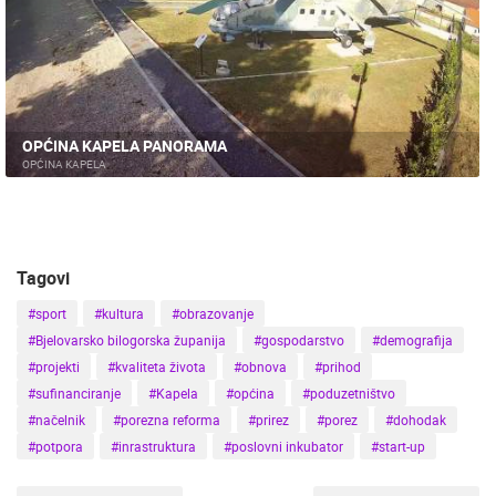
DOGAĐANJA I ZANIMLJIVOSTI
TRANSPORT I PROMET
ZNAMENITOSTI
SVJETSKA BAŠTINA
SPORT
OPĆINA KAPELA PANORAMA
OPĆINA KAPELA
Tagovi
#sport
#kultura
#obrazovanje
#Bjelovarsko bilogorska županija
#gospodarstvo
#demografija
#projekti
#kvaliteta života
#obnova
#prihod
#sufinanciranje
#Kapela
#općina
#poduzetništvo
#načelnik
#porezna reforma
#prirez
#porez
#dohodak
#potpora
#inrastruktura
#poslovni inkubator
#start-up