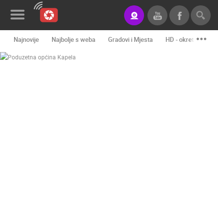
Najnovije
Najbolje s weba
Gradovi i Mjesta
HD - okretne kame
Novosti&Blog
Kategorije
Lokacije
Event&Site
Izdvojeno
Povijest
Karta
KONTAKTIRAJTE
NAS