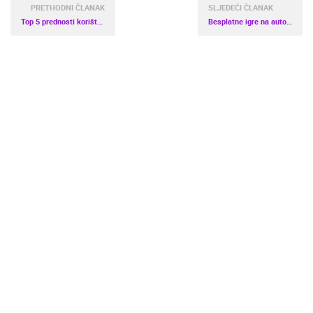
PRETHODNI ČLANAK
SLJEDEĆI ČLANAK
Top 5 prednosti korištenja aplikacije Geobuyer za svakodnevnu kupovinu
Besplatne igre na automatima za igranje