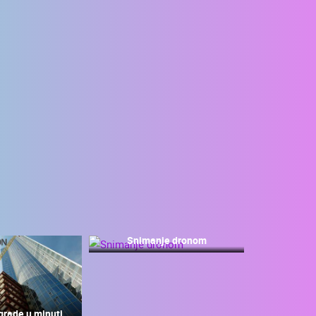
Snimanje dronom
grade u minuti