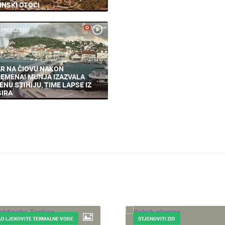
INSKI OTOCI
 PREGLED(A)
R NA ČIOVU NAKON
EMENA! MUNJA IZAZVALA
ENU STIHIJU, TIME LAPSE IZ
IRA
D LJEKOVITE TERMALNE VODE
STJENOVITI ZID