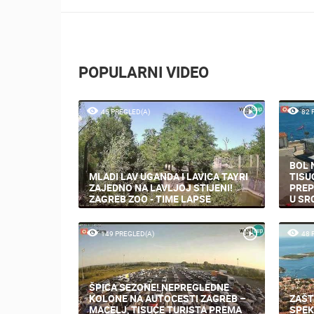
POPULARNI VIDEO
45 PREGLED(A)
82 
BOL 
MLADI LAV UGANDA I LAVICA TAYRI
TISU
ZAJEDNO NA LAVLJOJ STIJENI!
PREP
ZAGREB ZOO - TIME LAPSE
U SR
149 PREGLED(A)
48 
ŠPICA SEZONE! NEPREGLEDNE
KOLONE NA AUTOCESTI ZAGREB –
ZAŠT
MACELJ, TISUĆE TURISTA PREMA
SPEK