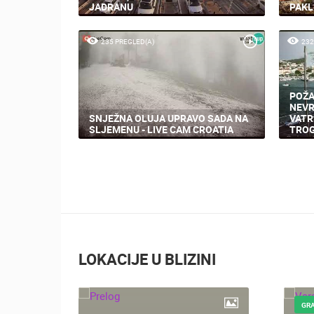
JADRANU
PAKL
235 PREGLED(A)
232
POŽA
NEVR
SNJEŽNA OLUJA UPRAVO SADA NA
VATR
SLJEMENU - LIVE CAM CROATIA
TROG
LOKACIJE U BLIZINI
GRA