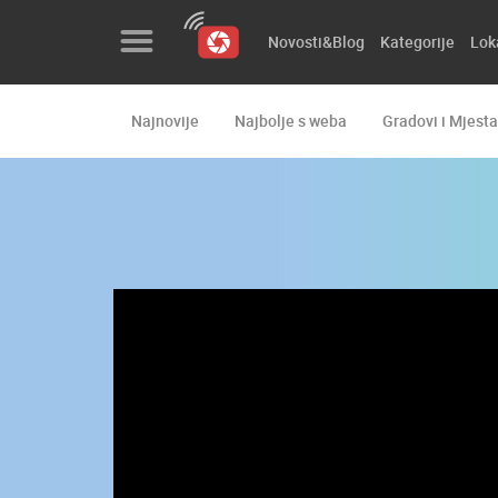
Novosti&Blog
Kategorije
Lok
Najnovije
Najbolje s weba
Gradovi i Mjesta
Novosti&Blog
Kategorije
Lokacije
Event&Site
Izdvojeno
Povijest
Karta