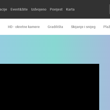
acije
Event&Site
Izdvojeno
Povijest
Karta
HD - okretne kamere
Gradilišta
Skijanje i snijeg
Pla