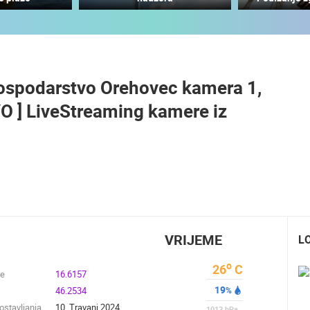
MRKOPALJ SANJKALIŠTE
ČELIMBAŠA
RAKOVICA OKRETNA KAMERA
MRKOPALJ
RAKOVICA
 gospodarstvo Orehovec kamera 1,
HD - OKRETNE KAMERE
GRADILIŠTA
SKIJANJE I SNIJEG
PLAŽE
MARINE I LUČICE
VO ] LiveStreaming kamere iz
SVJETSKA BAŠTINA
SPORT
VRIJEME
L
o
26
C
de
16.6157
19
46.2534
%
stavljanja
10. Travanj 2024.
1013
hPa