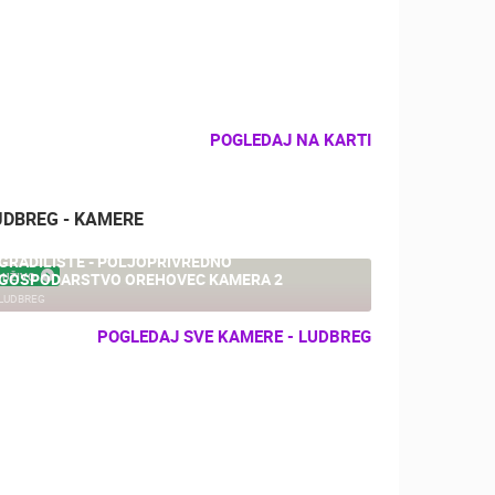
POGLEDAJ NA KARTI
UDBREG - KAMERE
GRADILIŠTE - POLJOPRIVREDNO
GOSPODARSTVO OREHOVEC KAMERA 2
UŽIVO
LUDBREG
POGLEDAJ SVE KAMERE - LUDBREG