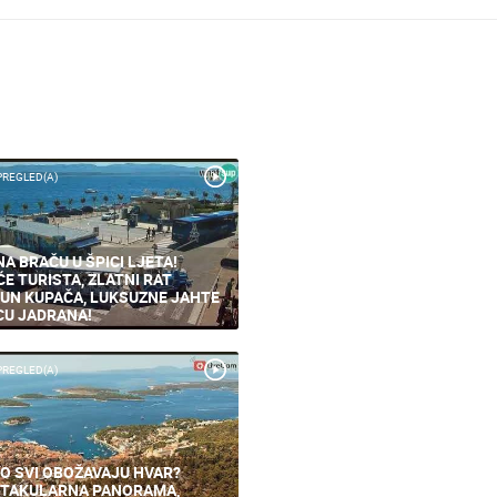
PREGLED(A)
NA BRAČU U ŠPICI LJETA!
ĆE TURISTA, ZLATNI RAT
UN KUPAČA, LUKSUZNE JAHTE
CU JADRANA!
PREGLED(A)
O SVI OBOŽAVAJU HVAR?
TAKULARNA PANORAMA,