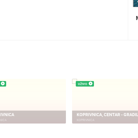
1.01M PREGLED(A)
4 KAMERA(E)
Paški ljetni karneval
UŽIVO
IVNICA
KOPRIVNICA, CENTAR - GRADI
NICA
KOPRIVNICA