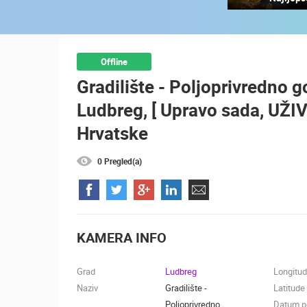
MRKOPALJ SKIJALIŠTE ČELIMBAŠA
MRKOPALJ
KATEGORIJE KAMERA
Offline
Gradilište - Poljoprivredno
NAJBOLJE S WEBA
GRADOVI I MJESTA
Ludbreg, [ Upravo sada, UŽI
TRANSPORT I PROMET
ZNAMENITOSTI
Hrvatske
0 Pregled(a)
KAMERA INFO
Grad
Ludbreg
Longitu
Naziv
Gradilište -
Latitude
Poljoprivredno
Datum po