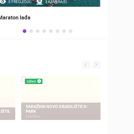
0 PREGLED(A)
3 KAMERA(E)
35
Maraton lađa
Obilje
domovi
VRO O
UŽIVO
UŽIVO
VARAŽDIN NOVO GRADILIŠTE S-
LIŠTE
PARK
VARAŽDIN,
VARAŽDIN
VARAŽDIN