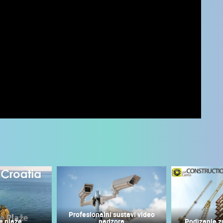
UŽIVO
0 GLEDATELJ(A)
UŽIVO
0 GLEDATELJ(A)
Profesionalni sustavi video
e plaže
nadzora
Podizanje z