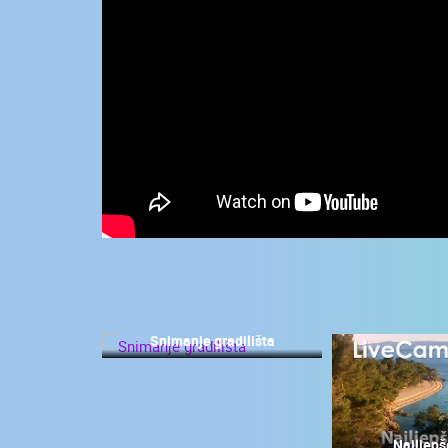
KONTAKTIRAJTE
NAS
MEDIJI O
NAMA,
NAGRADE I
PRIZNANJA
DONACIJE
ZA NOVE
WEB
KAMERE
TERMS OF
USE
Snimanje gradilišta
NAJNOVIJE KAMERE
PRIVACY
POLICY
UŽIVO
0 GLEDATELJ(A)
BANERI
Najljepš