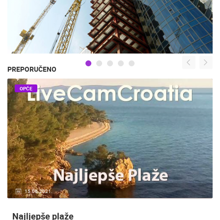
PREPORUČENO
OPĆE
15.06.2021.
Najljepše plaže