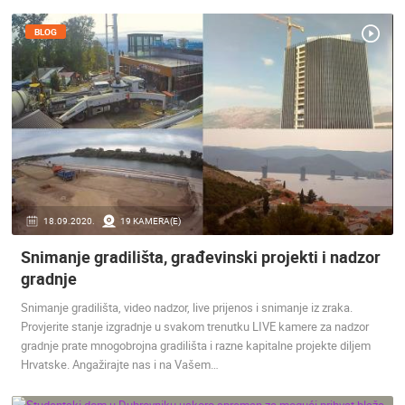
BLOG
18.09.2020.
19 KAMERA(E)
Snimanje gradilišta, građevinski projekti i nadzor
gradnje
Snimanje gradilišta, video nadzor, live prijenos i snimanje iz zraka.
Provjerite stanje izgradnje u svakom trenutku LIVE kamere za nadzor
gradnje prate mnogobrojna gradilišta i razne kapitalne projekte diljem
Hrvatske. Angažirajte nas i na Vašem…