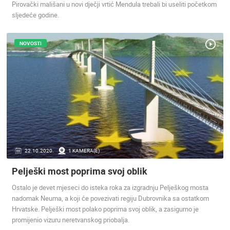
Pirovački mališani u novi dječji vrtić Mendula trebali bi useliti početkom
sljedeće godine.
MRKOPALJ SANJKALIŠTE ČELIMBAŠA
MRKOPALJ 
MRKOPALJ
MRKOPALJ
NOVOSTI
KATEGORIJE KAMERA
NAJBOLJE S WEBA
GRADOVI I MJESTA
HD - OKRETNE KAMERE
GRADILIŠTA
SKIJANJE I SNIJEG
PLAŽE
MARINE I LUČICE
ZOO
DOGAĐANJA I ZANIMLJIVOSTI
TRANSPORT I PROMET
ZNAMENITOSTI
SVJETSKA BAŠTINA
SPORT
22.10.2020.
1 KAMERA(E)
Pelješki most poprima svoj oblik
Ostalo je devet mjeseci do isteka roka za izgradnju Pelješkog mosta
nadomak Neuma, a koji će povezivati regiju Dubrovnika sa ostatkom
Hrvatske. Pelješki most polako poprima svoj oblik, a zasigurno je
promijenio vizuru neretvanskog priobalja.