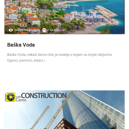
28603 PREGLED(A)
7 KAMERA(E)
Baška Voda
Baška Voda, nekad davno bilo je naselje u kojem su živjeli isključivo
trgovci, pomorci, težaci i…