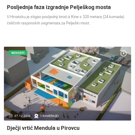
Posljednja faza izgradnje Pelješkog mosta
ENGLISH
U Hrvatsku je stigao posljednji brod iz Kine s 320 metara (24 komada)
čeličnih rasponskih segmenata za Pelješki most.
NOVOSTI
NAJNOVIJE KAMERE
UŽIVO
0 GLEDATELJ(A)
UŽIVO
07.12.2020.
1 KAMERA(E)
Dječji vrtić Mendula u Pirovcu