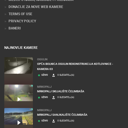
DONACIJE ZA NOVE WEB KAMERE
TERMS OF USE
PRIVACY POLICY
BANERI
NAJNOVIJE KAMERE
OGULIN
OPĆA BOLNICA OGULIN REKONSTRUKCIJA KOTLOVNICE -
KAMERA 03
UŽIVO
0 GLEDATELJ(A)
MRKOPALJ
MRKOPALJ SKIJALIŠTE ČELIMBAŠA
UŽIVO
0 GLEDATELJ(A)
MRKOPALJ
MRKOPALJ SANJKALIŠTE ČELIMBAŠA
UŽIVO
0 GLEDATELJ(A)