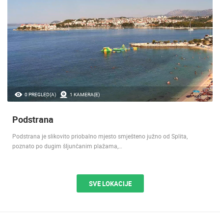
0 PREGLED(A)
1 KAMERA(E)
Podstrana
Podstrana je slikovito priobalno mjesto smješteno južno od Splita,
poznato po dugim šljunčanim plažama,…
SVE LOKACIJE