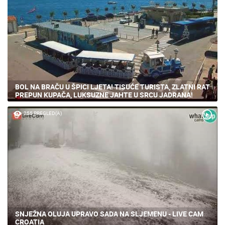
BOL NA BRAČU U ŠPICI LJETA! TISUĆE TURISTA, ZLATNI RAT
PREPUN KUPAČA, LUKSUZNE JAHTE U SRCU JADRANA!
255 PREGLED(A)
SNJEŽNA OLUJA UPRAVO SADA NA SLJEMENU - LIVE CAM
CROATIA