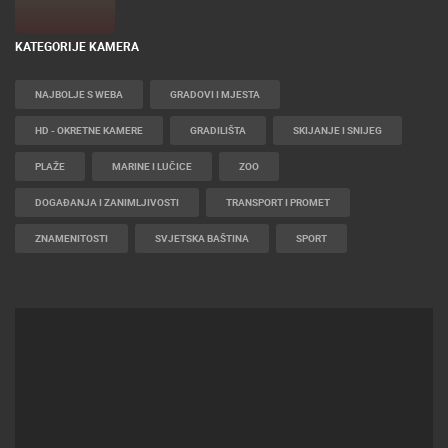
KATEGORIJE KAMERA
NAJBOLJE S WEBA
GRADOVI I MJESTA
HD - OKRETNE KAMERE
GRADILIŠTA
SKIJANJE I SNIJEG
PLAŽE
MARINE I LUČICE
ZOO
DOGAĐANJA I ZANIMLJIVOSTI
TRANSPORT I PROMET
ZNAMENITOSTI
SVJETSKA BAŠTINA
SPORT