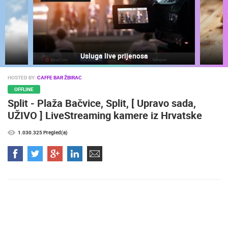
ra
Usluga live prijenosa
HOSTED BY:
CAFFE BAR ŽBIRAC
OFFLINE
Split - Plaža Bačvice, Split, [ Upravo sada,
UŽIVO ] LiveStreaming kamere iz Hrvatske
1.030.325 Pregled(a)
NAJNOVIJE KAMERE
UŽIVO
0 GLEDATELJ(A)
UŽIVO