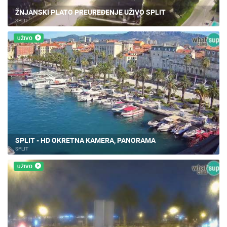
ŽNJANSKI PLATO PREUREĐENJE UŽIVO SPLIT
SPLIT
UŽIVO
SPLIT - HD OKRETNA KAMERA, PANORAMA
SPLIT
UŽIVO