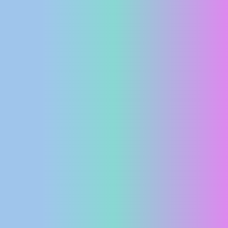
MEDIJI O
NAMA,
NAGRADE I
PRIZNANJA
DONACIJE
ZA NOVE
WEB
KAMERE
TERMS OF
USE
PRIVACY
POLICY
BANERI
HRVATSKI