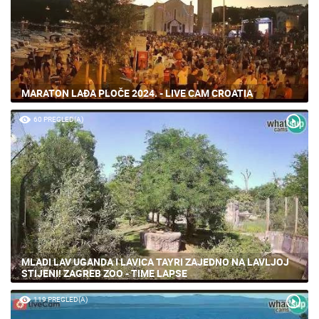
MARATON LAĐA PLOČE 2024. - LIVE CAM CROATIA
60 PREGLED(A)
MLADI LAV UGANDA I LAVICA TAYRI ZAJEDNO NA LAVLJOJ
STIJENI! ZAGREB ZOO - TIME LAPSE
119 PREGLED(A)