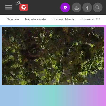
Najnovije
Najbolje s weba
Gradovi i Mjesta
HD - okretne kame
Novosti&Blog
Kategorije
Lokacije
Event&Site
Izdvojeno
Povijest
Karta
KONTAKTIRAJTE
NAS