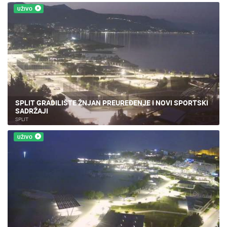
UŽIVO
SPLIT GRADILIŠTE ŽNJAN PREUREĐENJE I NOVI SPORTSKI
SADRŽAJI
SPLIT
UŽIVO