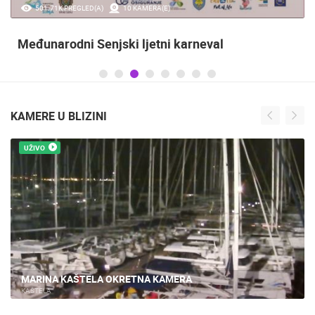
0 PREGLED(A)
3 KAMERA(E)
Maraton lađa
KAMERE U BLIZINI
UŽIVO
KAŠTEL GOMILICA – GIRIČIĆ MARINA UŽIVO, OKRETNA
KAMERA
KAŠTELA