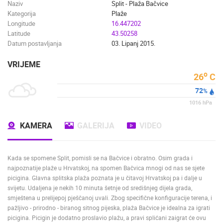
Naziv
Split - Plaža Bačvice
Kategorija
Plaže
Longitude
16.447202
Latitude
43.50258
Datum postavljanja
03. Lipanj 2015.
VRIJEME
o
26
C
72
%
1016
hPa
KAMERA
GALERIJA
VIDEO
Kada se spomene Split, pomisli se na Bačvice i obratno. Osim grada i
najpoznatije plaže u Hrvatskoj, na spomen Bačvica mnogi od nas se sjete
picigina. Glavna splitska plaža poznata je u čitavoj Hrvatskoj pa i dalje u
svijetu. Udaljena je nekih 10 minuta šetnje od središnjeg dijela grada,
smještena u prelijepoj pješčanoj uvali. Zbog specifične konfiguracije terena, i
pažljivo - prirodno - biranog sitnog pijeska, plaža Bačvice je idealna za igrati
picigina. Picigin je dodatno proslavio plažu, a pravi splićani zaigrat će ovu