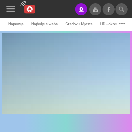
Najnovije
Najbolje s weba
Gradovi i Mjesta
HD - okretne kame
Novosti&Blog
Kategorije
Lokacije
Event&Site
Izdvojeno
Povijest
Karta
KONTAKTIRAJTE
NAS