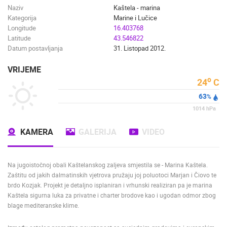
Naziv
Kaštela - marina
Kategorija
Marine i Lučice
Longitude
16.403768
Latitude
43.546822
Datum postavljanja
31. Listopad 2012.
VRIJEME
o
24
C
63
%
1014
hPa
KAMERA
GALERIJA
VIDEO
Na jugoistočnoj obali Kaštelanskog zaljeva smjestila se - Marina Kaštela.
Zaštitu od jakih dalmatinskih vjetrova pružaju joj poluotoci Marjan i Čiovo te
brdo Kozjak. Projekt je detaljno isplaniran i vrhunski realiziran pa je marina
Kaštela sigurna luka za privatne i charter brodove kao i ugodan odmor zbog
blage mediteranske klime.