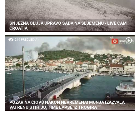
SNJEŽNA OLUJA UPRAVO SADA NA SLJEMENU - LIVE CAM
CROATIA
219 PREGLED(A)
POŽAR NA ČIOVU NAKON NEVREMENA! MUNJA IZAZVALA
VATRENU STIHIJU, TIME LAPSE IZ TROGIRA