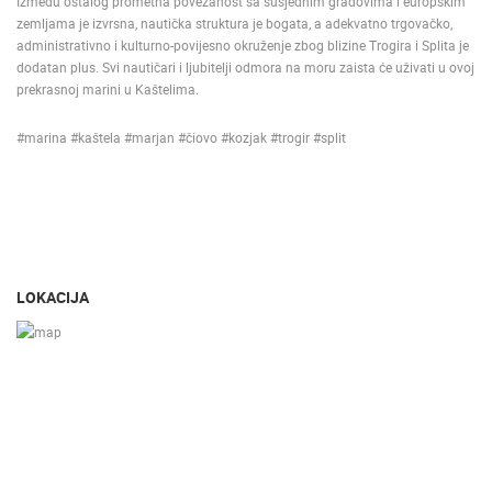
Između ostalog prometna povezanost sa susjednim gradovima i europskim
zemljama je izvrsna, nautička struktura je bogata, a adekvatno trgovačko,
administrativno i kulturno-povijesno okruženje zbog blizine Trogira i Splita je
dodatan plus. Svi nautičari i ljubitelji odmora na moru zaista će uživati u ovoj
prekrasnoj marini u Kaštelima.
#marina #kaštela #marjan #čiovo #kozjak #trogir #split
LOKACIJA