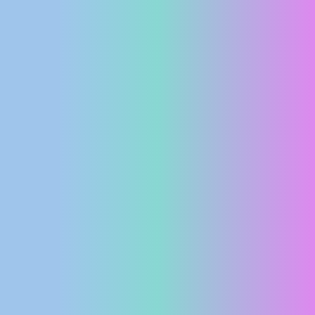
MEDIJI O
NAMA,
NAGRADE I
PRIZNANJA
DONACIJE
ZA NOVE
WEB
KAMERE
TERMS OF
USE
PRIVACY
POLICY
BANERI
HRVATSKI