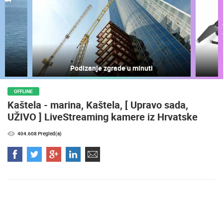
Podizanje zgrade u minuti
OFFLINE
Kaštela - marina, Kaštela, [ Upravo sada,
UŽIVO ] LiveStreaming kamere iz Hrvatske
404.608 Pregled(a)
NAJNOVIJE KAMERE
UŽIVO
0 GLEDATELJ(A)
UŽIVO