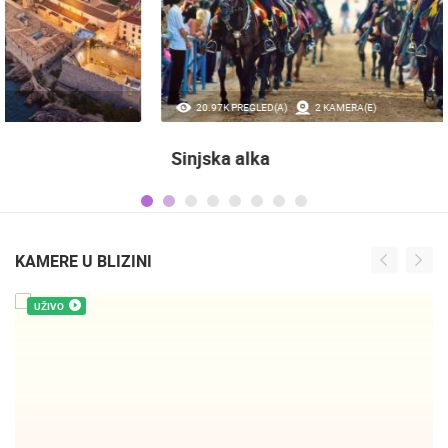
20.97K PREGLED(A)
2 KAMERA(E)
Sinjska alka
KAMERE U BLIZINI
UŽIVO