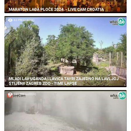
MARATON LAĐA PLOČE 2024. - LIVE CAM CROATIA
62 PREGLED(A)
MLADI LAV UGANDA I LAVICA TAYRI ZAJEDNO NA LAVLJOJ
STIJENI! ZAGREB ZOO - TIME LAPSE
231 PREGLED(A)