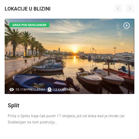
LOKACIJE U BLIZINI
GRAD POD MARJANOM
10.11M PREGLED(A)
13 KAMERA(E)
Split
Priča o Splitu traje čak punih 17 stoljeća, još od doba kad je rimski car
Dioklecijan na tom području…