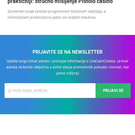
praktičniji: stručno mišljenje Pistolo casino
Suvremeni svijet zasićen je ogromnom količinom sadržaja, a
minimalizam je trenutačno jedan od vodećih trendova.
PRIJAVITE SE NA NEWSLETTER
Upišite svoju Email adresu i primajte informacije o LiveCamCroatia. (e-mail
adresa se koristi isključivo u svrhe slanja promotivnih ponuda i novosti, nije
javno vidljiva)
PRIJAVI SE