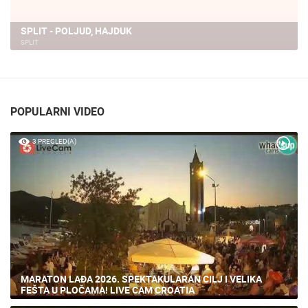
SPLIT - POLJUD, HAJDUK
SPLIT
POPULARNI VIDEO
3 PREGLED(A)
MARATON LAĐA 2026. SPEKTAKULARAN CILJ I VELIKA
FEŠTA U PLOČAMA! LIVE CAM CROATIA