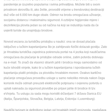
pandemije je izuzetno popularna i svima prihvatljiva. Možete biti u svom
privatnom skrovištu ili, ako želite, provoditi vrijeme u trendovskoj destinaciji
duž više od 6.000 km duge obale. Odmor na brodu omogućava uživanje,
socijalnu distancu i maksimalnu sigurnost. A ozbiljne higijenske mjere i
dezinfekcija plovila jedan su od načina na koji se industrija nada da će
uvjeriti turiste da unajmljuju brodove.
Novost vezana za turističku pristojbu u nautici: ona se dosad plaćala
isključivo u lučkim kapetanijama što je zahtijevalo fizički dolazak gostiju. Zato
je Hrvatska turistička zajednica pokrenula portal na 4 jezika koji nautičarima
omogućava da plaćanje te pristojbe odrade online, zatim potvrdu dobivaju
na e-mail. To znači da vlasnici stranih jahti i brodica mogu samostalno od
kuće ishoditi vinjete, kako bi u lučkim kapetanijama i ispostavama lučkih
kapetanija platili pristojbu za plovidbu hrvatskim morem. Ovakvo kartično
plaćanje omogućava provedbu usluge u samo nekoliko minuta nakon čega
korisnik može odmah preuzeti elektronički potpisanu i ovjerenu potvrdu o
uplati naknada za sigurnost plovidbe po prijavi jahte ili brodice ili tzv.
eVinjetu. Tu uslugu za sada mogu koristiti državljani 7 država članica EU
(Italija, Španjolska, Slovačka, Belgija, Latvija, Estonija i Luxemburg).
Nautički turizam je definitivno jedan od hrvatskih imidž proizvoda, naglašava