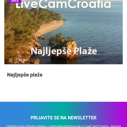
OPĆE
20.01.2021.
3 KAMERA(E)
Nadzor kuće!
PRIJAVITE SE NA NEWSLETTER
Upišite svoju Email adresu i primajte informacije o LiveCamCroatia. (e-mail