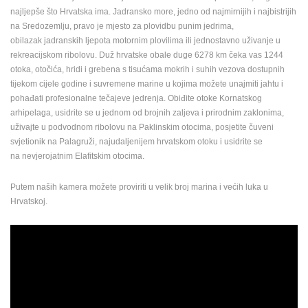
najljepše što Hrvatska ima.
Jadransko more, jedno od najmirnijih i najbistrijih
na Sredozemlju, pravo je mjesto za plovidbu punim jedrima,
obilazak jadranskih ljepota motornim plovilima ili jednostavno uživanje u
rekreacijskom ribolovu. Duž hrvatske obale duge 6278 km čeka vas 1244
otoka, otočića, hridi i grebena s tisućama mokrih i suhih vezova dostupnih
tijekom cijele godine i suvremene marine u kojima možete unajmiti jahtu i
pohađati profesionalne tečajeve jedrenja. Obiđite otoke Kornatskog
arhipelaga, usidrite se u jednom od brojnih zaljeva i prirodnim zaklonima,
uživajte u podvodnom ribolovu na Paklinskim otocima, posjetite čuveni
svjetionik na Palagruži, najudaljenijem hrvatskom otoku i usidrite se
na nevjerojatnim Elafitskim otocima.
Putem naših kamera možete proviriti u velik broj marina i većih luka u
Hrvatskoj.