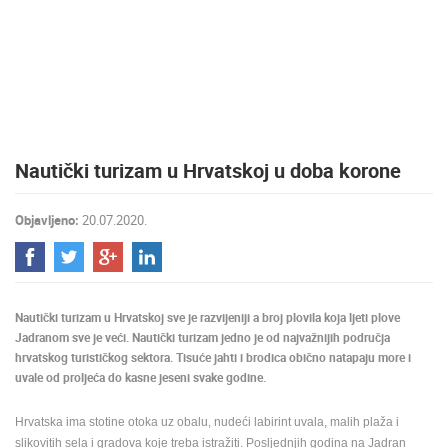
MEDIJI O
NAMA,
NAGRADE I
PRIZNANJA
DONACIJE
ZA NOVE
Nautički turizam u Hrvatskoj u doba korone
WEB
KAMERE
Objavljeno:
20.07.2020.
TERMS OF
USE
PRIVACY
POLICY
Nautički turizam u Hrvatskoj sve je razvijeniji a broj plovila koja ljeti plove
BANERI
Jadranom sve je veći. Nautički turizam jedno je od najvažnijih područja
hrvatskog turističkog sektora. Tisuće jahti i brodica obično natapaju more i
uvale od proljeća do kasne jeseni svake godine.
Hrvatska ima stotine otoka uz obalu, nudeći labirint uvala, malih plaža i
HRVATSKI
slikovitih sela i gradova koje treba istražiti. Posljednjih godina na Jadran