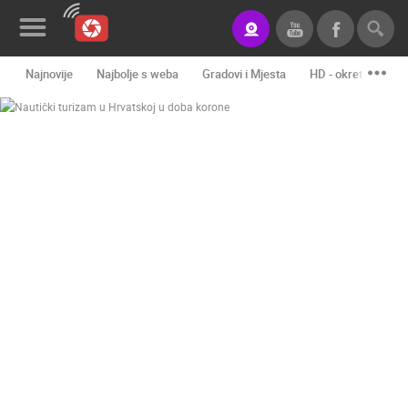
Najnovije
Najbolje s weba
Gradovi i Mjesta
HD - okretne kame
Novosti&Blog
Kategorije
Lokacije
Event&Site
Izdvojeno
Povijest
Karta
KONTAKTIRAJTE
NAS