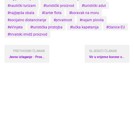
#nautički turizam
#turistički proizvod
#turistički adut
#najljepša obala
#čarter flota
#boravak na moru
#socijalno distanciranje
#privatnost
#najam plovila
#eVinjeta
#turistička pristojba
#lučka kapetanija
#članice EU
#hrvatski imidž proizvod
PRETHODNI ČLANAK
SLJEDEĆI ČLANAK
Javno izlaganje - Prostorni plan Općine Brela
Vir u vrijeme korone obara turističke rekorde