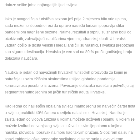
dolaze velike jahte najbogatijih ljudi svijeta.
ENGLISH
Iako je ovogodišnja turistička sezona još prije 2 mjeseca bila vrlo upitna,
sada možemo slobodno reći da upravo nautički turizam popravlja sliku
pandemijom nagrižene sezone. Naime, rezultati u srpnju su znatno bolji od
očekivanih, zahvaljujući nautičarima vjernim jadranskoj obali. U hrvatski
Jadran došlo je dosta velikih i mega jahti čiji su vlasnici, Hrvatsku prepoznali
kao sigurnu destinaciju. Hrvatska je već sad na 80 % prošlogodišnjeg broja
dolazaka nautičara.
Nautika je jedan od najvažnijih hrvatskih turističkih proizvoda za kojim je
potražnja u ovim tržišnim okolnostima uslijed globalne pandemije
koronavirusa posebno izražena. Povećanje dolazaka nautičara potvrđuju taj
segment trenutno jednim od jačih turističkih aduta Hrvatske.
Kao jedna od najljepših obala na svijetu imamo jednu od najvećih čarter flota
u svijetu, praktički 40% čartera u svijetu nalazi se u Hrvatskoj. Nautika je
zaista jedan od vidova turizma u kojima možete doživjeti i osamu, u kojem se
možete izolirati od vanjskog svijeta i uživati u svim ljepotama u kojima
nautika, plovidba i boravak na moru kao takvim pružaju. S obzirom da su na
snazi epidemiološke preporuke socijalnog distanciranja u ovo vrijeme