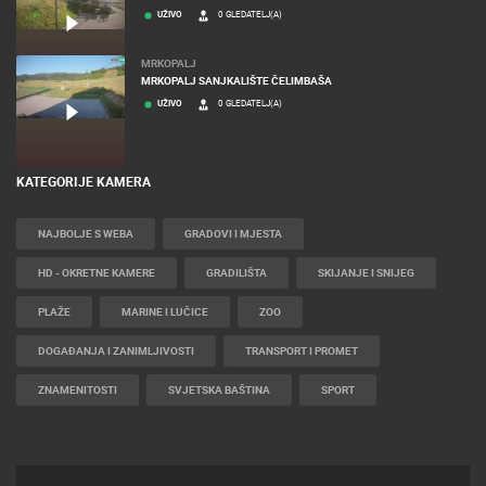
UŽIVO
0 GLEDATELJ(A)
MRKOPALJ
MRKOPALJ SANJKALIŠTE ČELIMBAŠA
UŽIVO
0 GLEDATELJ(A)
KATEGORIJE KAMERA
NAJBOLJE S WEBA
GRADOVI I MJESTA
HD - OKRETNE KAMERE
GRADILIŠTA
SKIJANJE I SNIJEG
PLAŽE
MARINE I LUČICE
ZOO
DOGAĐANJA I ZANIMLJIVOSTI
TRANSPORT I PROMET
ZNAMENITOSTI
SVJETSKA BAŠTINA
SPORT