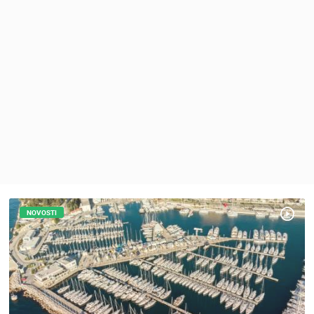
MEDIJI O
NAMA,
NAGRADE I
PRIZNANJA
DONACIJE
ZA NOVE
WEB
KAMERE
TERMS OF
USE
PRIVACY
POLICY
NOVOSTI
BANERI
HRVATSKI