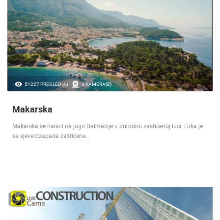
51227 PREGLED(A)
4 KAMERA(E)
Makarska
Makarska se nalazi na jugu Dalmacije u prirodno zaštićenoj luci. Luka je
sa sjeverozapada zaštićena…