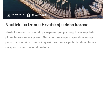
ENGLISH
20.07.2020.
51 KAMERA(E)
Nautički turizam u Hrvatskoj u doba korone
NAJNOVIJE KAMERE
Nautički turizam u Hrvatskoj sve je razvijeniji a broj plovila koja ljeti
plove Jadranom sve je veći. Nautički turizam jedno je od najvažnijih
UŽIVO
0 GLEDATELJ(A)
UŽIVO
područja hrvatskog turističkog sektora. Tisuće jahti i brodica obično
natapaju more i uvale od proljeća…
SUTIVAN, OTOK BRAČ PANORAMSKA OKRETNA KAMERA
MRKOPALJ 
SUTIVAN
MRKOPALJ
KATEGORIJE KAMERA
NAJBOLJE S WEBA
GRADOVI I MJESTA
HD - OKRETNE KAMERE
GRADILIŠTA
SKIJANJE I SNIJEG
PLAŽE
MARINE I LUČICE
ZOO
DOGAĐANJA I ZANIMLJIVOSTI
TRANSPORT I PROMET