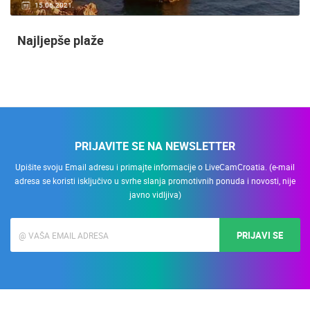
15.06.2021.
Najljepše plaže
PRIJAVITE SE NA NEWSLETTER
Upišite svoju Email adresu i primajte informacije o LiveCamCroatia. (e-mail
adresa se koristi isključivo u svrhe slanja promotivnih ponuda i novosti, nije
javno vidljiva)
PRIJAVI SE