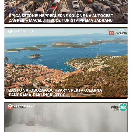
ŠPICA SEZONE! NEPREGLEDNE KOLONE NA AUTOCESTI
ZAGREB – MACELJ, TISUĆE TURISTA PREMA JADRANU
49 PREGLED(A)
ZAŠTO SVI OBOŽAVAJU HVAR? SPEKTAKULARNA
PANORAMA, PAKLINSKI OTOCI
238 PREGLED(A)