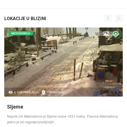
LOKACIJE U BLIZINI
MEDVEDNICA
2.12M PREGLED(A)
7 KAMERA(E)
Sljeme
Najviši vrh Medvednice je Sljeme visine 1033 metra. Planina Medvednica
jedno je od najprepoznatljivijih…