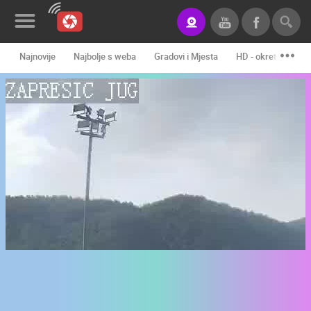
Najnovije
Najbolje s weba
Gradovi i Mjesta
HD - okretne kame
Novosti&Blog
Kategorije
Lokacije
Event&Site
Izdvojeno
Povijest
Karta
KONTAKTIRAJTE
NAS