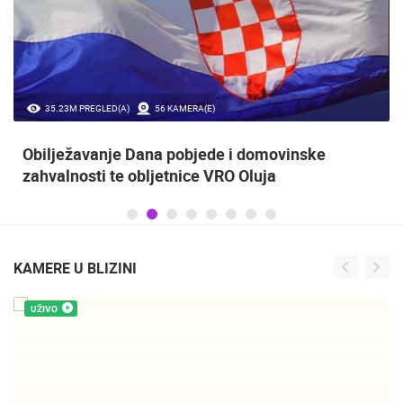
35.23M PREGLED(A)
56 KAMERA(E)
Obilježavanje Dana pobjede i domovinske
zahvalnosti te obljetnice VRO Oluja
KAMERE U BLIZINI
UŽIVO