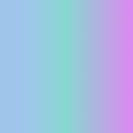
MEDIJI O
NAMA,
NAGRADE I
PRIZNANJA
DONACIJE
ZA NOVE
WEB
KAMERE
TERMS OF
USE
PRIVACY
POLICY
BANERI
HRVATSKI