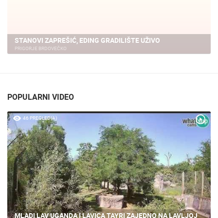
STANOVI ZAPREŠIĆ, EDING GRADILIŠTE UŽIVO
PRIGORJE BRDOVEČKO
POPULARNI VIDEO
46 PREGLED(A)
MLADI LAV UGANDA I LAVICA TAYRI ZAJEDNO NA LAVLJOJ