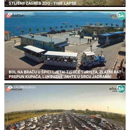
STIJENI! ZAGREB ZOO - TIME LAPSE
83 PREGLED(A)
BOL NA BRAČU U ŠPICI LJETA! TISUĆE TURISTA, ZLATNI RAT
PREPUN KUPAČA, LUKSUZNE JAHTE U SRCU JADRANA!
152 PREGLED(A)