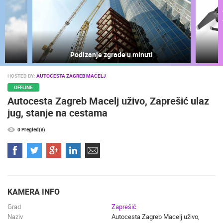
ra
Podizanje zgrade u minuti
NAJNOVIJE KAMERE
UŽIVO
0 GLEDATELJ(A)
UŽIVO
HOSTED BY:
AUTOCESTA ZAGREB MACELJ
OFFLINE
Autocesta Zagreb Macelj uživo, Zaprešić ulaz
jug, stanje na cestama
0 Pregled(a)
GRADILIŠT
MRKOPALJ SANJKALIŠTE ČELIMBAŠA
LANIŠTE
MRKOPALJ
ZAGREB
KATEGORIJE KAMERA
NAJBOLJE S WEBA
GRADOVI I MJESTA
HD - OKRETNE KAMERE
GRADILIŠTA
SKIJANJE I SNIJEG
KAMERA INFO
PLAŽE
MARINE I LUČICE
ZOO
Grad
Zaprešić
DOGAĐANJA I ZANIMLJIVOSTI
TRANSPORT I PROMET
Naziv
Autocesta Zagreb Macelj uživo,