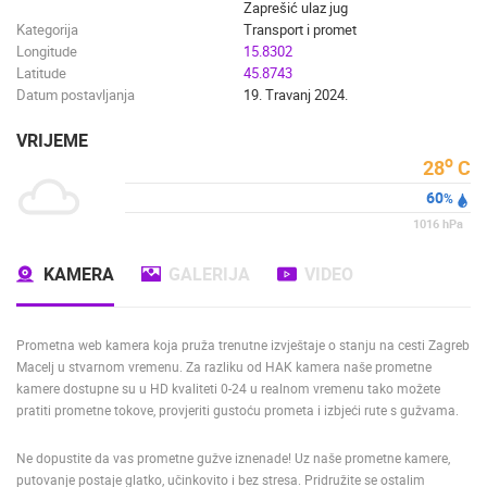
ZNAMENITOSTI
SVJETSKA BAŠTINA
SPORT
Zaprešić ulaz jug
Kategorija
Transport i promet
Longitude
15.8302
Latitude
45.8743
Datum postavljanja
19. Travanj 2024.
VRIJEME
o
28
C
60
%
1016
hPa
KAMERA
GALERIJA
VIDEO
Prometna web kamera koja pruža trenutne izvještaje o stanju na cesti Zagreb
Macelj u stvarnom vremenu. Za razliku od HAK kamera naše prometne
kamere dostupne su u HD kvaliteti 0-24 u realnom vremenu tako možete
pratiti prometne tokove, provjeriti gustoću prometa i izbjeći rute s gužvama.
Ne dopustite da vas prometne gužve iznenade! Uz naše prometne kamere,
putovanje postaje glatko, učinkovito i bez stresa. Pridružite se ostalim