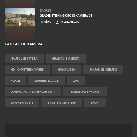
ZAGREB
GRADILIŠTE KING CROSS KAMERA 08
UŽIVO
0 GLEDATELJ(A)
KATEGORIJE KAMERA
NAJBOLJE S WEBA
GRADOVI I MJESTA
HD - OKRETNE KAMERE
GRADILIŠTA
SKIJANJE I SNIJEG
PLAŽE
MARINE I LUČICE
ZOO
DOGAĐANJA I ZANIMLJIVOSTI
TRANSPORT I PROMET
ZNAMENITOSTI
SVJETSKA BAŠTINA
SPORT