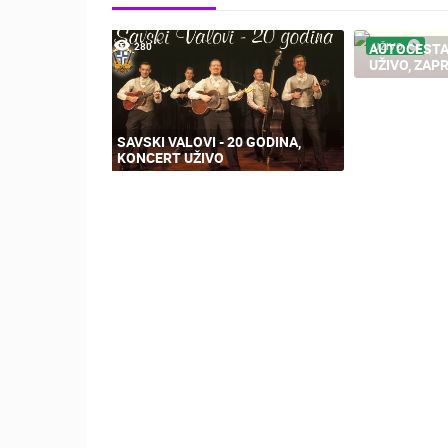
280
AUTOCESTA
UŽIVO
UŽIVO, ZAP
SAVSKI VALOVI - 20 GODINA,
KONCERT UŽIVO