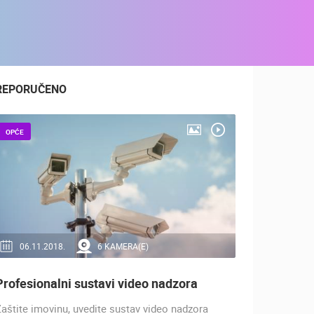
REPORUČENO
OPĆE
06.11.2018.
6 KAMERA(E)
Profesionalni sustavi video nadzora
aštite imovinu, uvedite sustav video nadzora