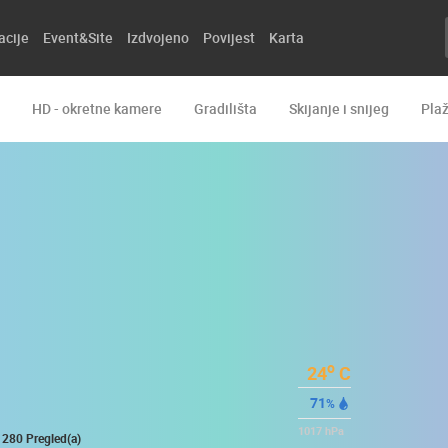
acije
Event&Site
Izdvojeno
Povijest
Karta
HD - okretne kamere
Gradilišta
Skijanje i snijeg
Pla
o
24
C
71
%
1017
hPa
280 Pregled(a)