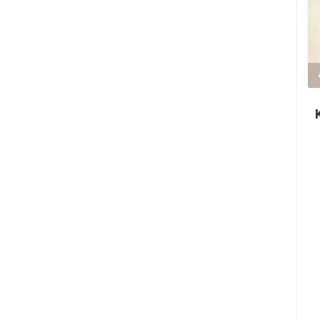
2.03M PREGLED(A)
2 KAMERA(E)
Ninska šokolijada - autentična turistička
priča