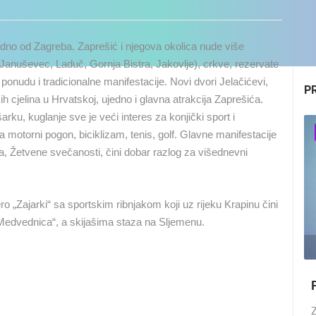
no od Zagreba. Zaprešić i njegova okolica nude više
, Januševec, Laduč, Gornja Bistra, Jakovlje), crkve, rezervate
ponudu i tradicionalne manifestacije. Novi dvori Jelačićevi,
P
h cjelina u Hrvatskoj, ujedno i glavna atrakcija Zaprešića.
rku, kuglanje sve je veći interes za konjički sport i
 motorni pogon, biciklizam, tenis, golf. Glavne manifestacije
va, Žetvene svečanosti, čini dobar razlog za višednevni
o „Zajarki“ sa sportskim ribnjakom koji uz rijeku Krapinu čini
 „Medvednica“, a skijašima staza na Sljemenu.
UŽIVO
0 GLEDATELJ(A)
UŽIVO
0 GLEDATELJ(A)
Z