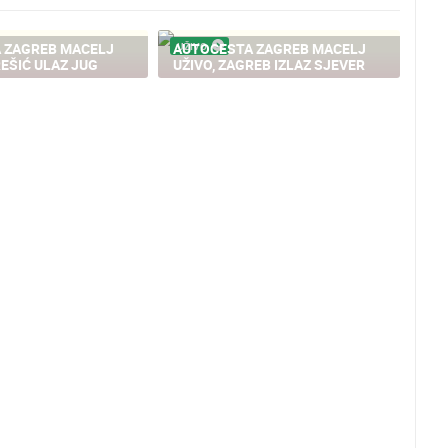
 ZAGREB MACELJ
AUTOCESTA ZAGREB MACELJ
UŽIVO
REŠIĆ ULAZ JUG
UŽIVO, ZAGREB IZLAZ SJEVER