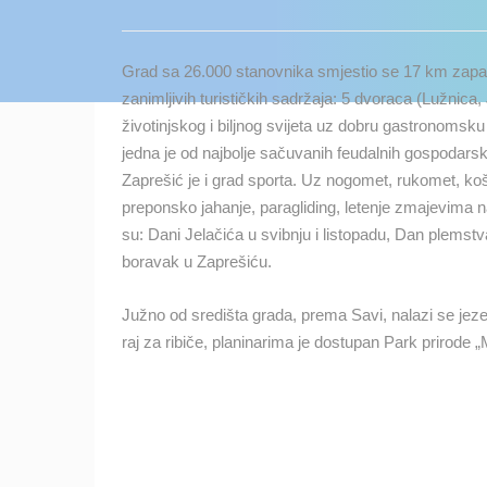
KONTAKTIRAJTE
NAS
Grad sa 26.000 stanovnika smjestio se 17 km zapad
MEDIJI O
zanimljivih turističkih sadržaja: 5 dvoraca (Lužnica
NAMA,
životinjskog i biljnog svijeta uz dobru gastronomsku 
NAGRADE I
jedna je od najbolje sačuvanih feudalnih gospodarski
PRIZNANJA
Zaprešić je i grad sporta. Uz nogomet, rukomet, koša
preponsko jahanje, paragliding, letenje zmajevima na
DONACIJE
su: Dani Jelačića u svibnju i listopadu, Dan plemst
ZA NOVE
boravak u Zaprešiću.
WEB
KAMERE
Južno od središta grada, prema Savi, nalazi se jezer
TERMS OF
raj za ribiče, planinarima je dostupan Park prirode
USE
NAJNOVIJE KAMERE
PRIVACY
POLICY
UŽIVO
0 GLEDATELJ(A)
BANERI