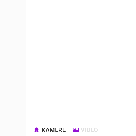
OPĆA BOLNICA OGULIN
REKONSTRUKCIJA KOTLOVNICE -
KAMERA 03
OGULIN
KATEGORIJE KAMERA
NAJBOLJE S WEBA
GRADOVI I MJESTA
TRANSPORT I PROMET
ZNAMENITOSTI
KAMERE
VIDEO