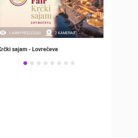
1.44M PREGLED(A)
2 KAMERA(E)
20
Krčki sajam - Lovrečeva
Sinjsk