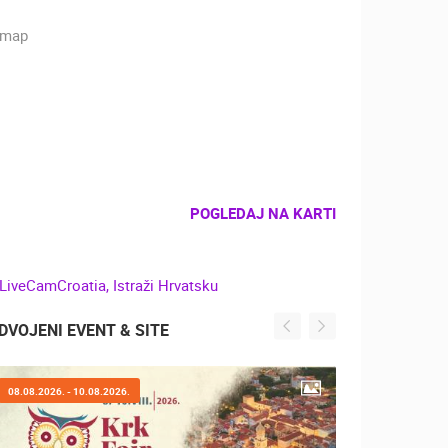
POGLEDAJ NA KARTI
DVOJENI EVENT & SITE
08.08.2026. - 10.08.2026.
07.08.2