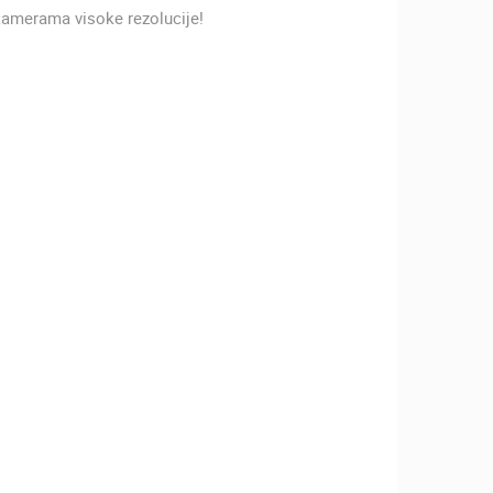
amerama visoke rezolucije!
ZOO
DOGAĐANJA I ZANIMLJIVOSTI