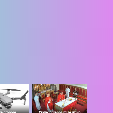
je dronom
Crkve, prijenos mise uživo