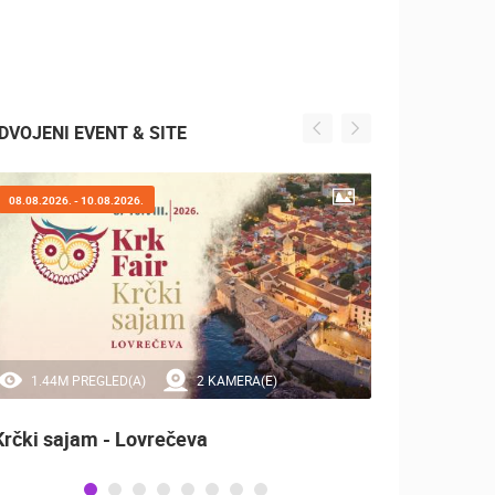
DVOJENI EVENT & SITE
08.08.2026. - 10.08.2026.
07.08.2
1.44M PREGLED(A)
2 KAMERA(E)
20
Krčki sajam - Lovrečeva
Sinjsk