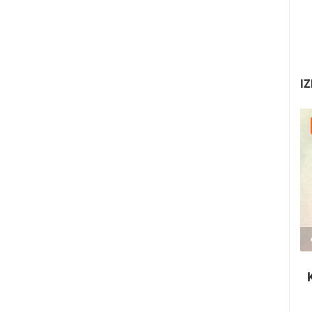
IZ
30.07.2026. - 30.07.2026.
2.03M PREGLED(A)
2 KAMERA(E)
Ninska šokolijada - autentična turistička
priča