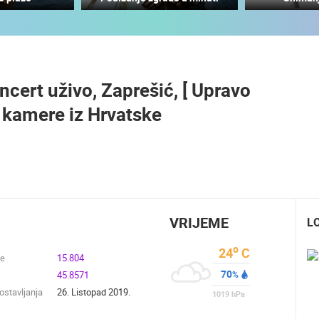
MRKOPALJ SANJKALIŠTE
ČELIMBAŠA
RAKOVICA OKRETNA KAMERA
MRKOPALJ
RAKOVICA
ncert uživo, Zaprešić, [ Upravo
HD - OKRETNE KAMERE
GRADILIŠTA
SKIJANJE I SNIJEG
PLAŽE
MARINE I LUČICE
 kamere iz Hrvatske
SVJETSKA BAŠTINA
SPORT
VRIJEME
L
o
24
C
de
15.804
70
45.8571
%
stavljanja
26. Listopad 2019.
1019
hPa