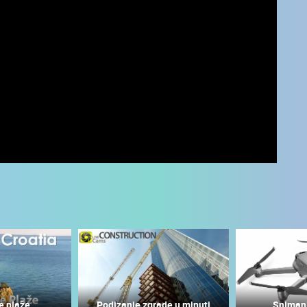
UŽIVO
0 GLEDATELJ(A)
UŽIVO
0 GLEDATELJ(A)
e plaže
Podizanje zgrade u minuti
Sniman