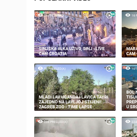
26 PREGLED(A)
16 
SINJSKA ALKA UŽIVO, SINJ - LIVE
MARA
CAM CROATIA
CAM 
57 PREGLED(A)
101
BOL 
MLADI LAV UGANDA I LAVICA TAYRI
TISU
ZAJEDNO NA LAVLJOJ STIJENI!
PREP
ZAGREB ZOO - TIME LAPSE
U SR
236 PREGLED(A)
224