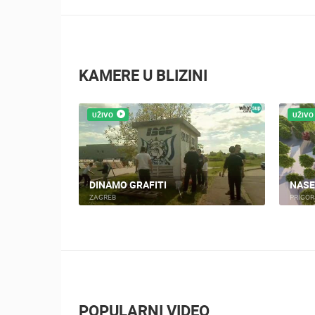
KAMERE U BLIZINI
UŽIVO
UŽIVO
STANOVI ZAPREŠIĆ, EDING
GRADILIŠTE UŽIVO
KAMP ZAGREB, RA
PRIGORJE BRDOVEČKO
ZAGREB
POPULARNI VIDEO