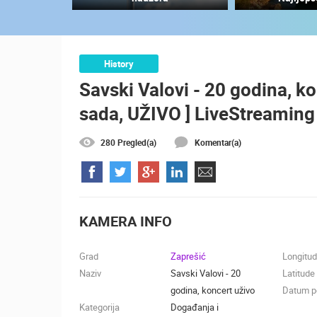
MRKOPALJ SKIJALIŠTE ČELIMBAŠA
MRKOPALJ
KATEGORIJE KAMERA
History
Savski Valovi - 20 godina, ko
NAJBOLJE S WEBA
GRADOVI I MJESTA
sada, UŽIVO ] LiveStreaming
TRANSPORT I PROMET
ZNAMENITOSTI
280 Pregled(a)
Komentar(a)
KAMERA INFO
Grad
Zaprešić
Longitu
Naziv
Savski Valovi - 20
Latitude
godina, koncert uživo
Datum po
Kategorija
Događanja i