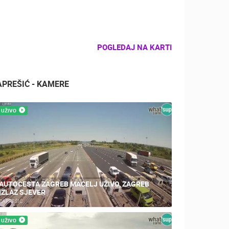
POGLEDAJ NA KARTI
APREŠIĆ - KAMERE
UŽIVO
AUTOCESTA ZAGREB MACELJ UŽIVO, ZAGREB
IZLAZ SJEVER
ZAPREŠIĆ
UŽIVO