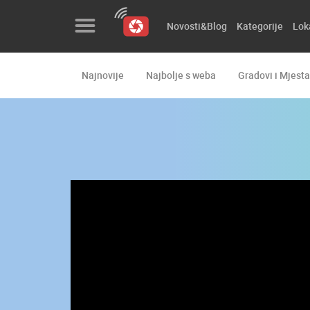
Novosti&Blog
Kategorije
Lok
Najnovije
Najbolje s weba
Gradovi i Mjesta
Novosti&Blog
Kategorije
Lokacije
Event&Site
Izdvojeno
Povijest
Karta