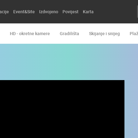
acije
Event&Site
Izdvojeno
Povijest
Karta
HD - okretne kamere
Gradilišta
Skijanje i snijeg
Pla