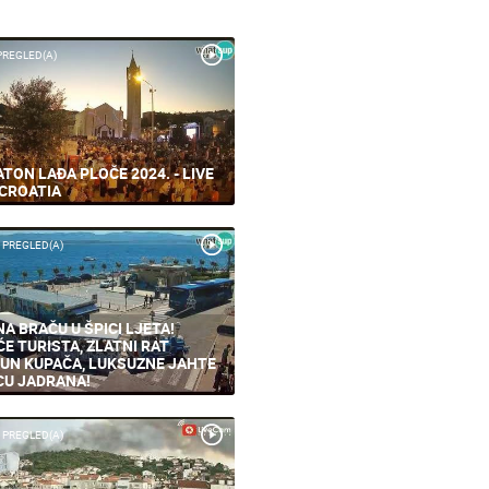
PREGLED(A)
TON LAĐA PLOČE 2024. - LIVE
CROATIA
 PREGLED(A)
NA BRAČU U ŠPICI LJETA!
ĆE TURISTA, ZLATNI RAT
UN KUPAČA, LUKSUZNE JAHTE
CU JADRANA!
 PREGLED(A)