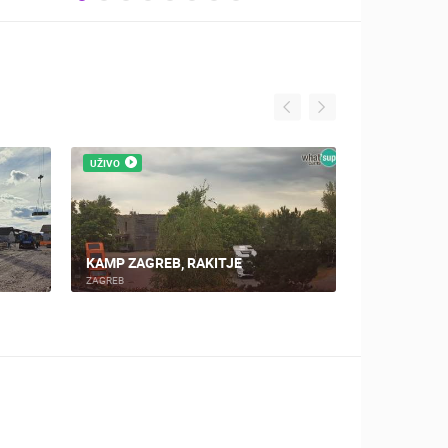
UŽIVO
UŽIVO
MONTAŽA I IZGRADNJA 
RIMAC CAMPUS GRADILIŠTE UŽIVO
MOBIL KUĆE
SVETA NEDELJA
SAMOBOR