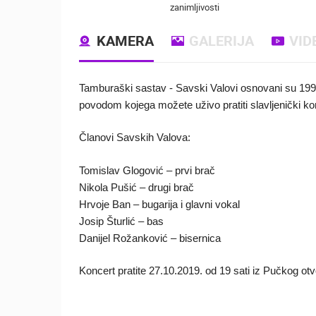
zanimljivosti
KAMERA
GALERIJA
VID
Tamburaški sastav - Savski Valovi osnovani su 199
povodom kojega možete uživo pratiti slavljenički ko
Članovi Savskih Valova:
Tomislav Glogović – prvi brač
Nikola Pušić – drugi brač
Hrvoje Ban – bugarija i glavni vokal
Josip Šturlić – bas
Danijel Rožanković – bisernica
Koncert pratite 27.10.2019. od 19 sati iz Pučkog otv