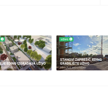
UŽIVO
ZAGREB - PANORAMSKI POGLED,
KITJE
VRAPČE
ZAGREB