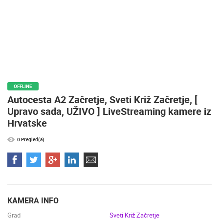
ZNAMENITOSTI
SVJETSKA BAŠTINA
SPORT
OFFLINE
Autocesta A2 Začretje, Sveti Križ Začretje, [
Upravo sada, UŽIVO ] LiveStreaming kamere iz
Hrvatske
0 Pregled(a)
KAMERA INFO
Grad
Sveti Križ Začretje