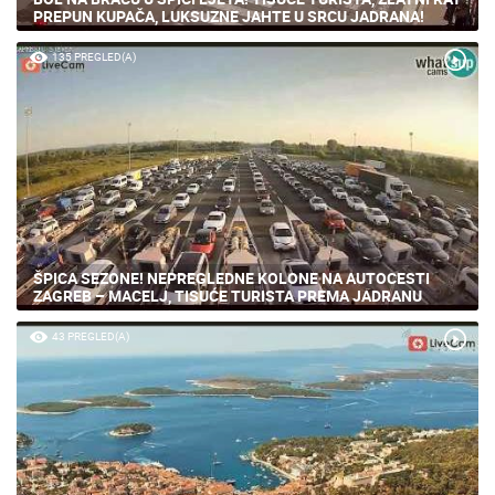
PREPUN KUPAČA, LUKSUZNE JAHTE U SRCU JADRANA!
135 PREGLED(A)
ŠPICA SEZONE! NEPREGLEDNE KOLONE NA AUTOCESTI
ZAGREB – MACELJ, TISUĆE TURISTA PREMA JADRANU
43 PREGLED(A)