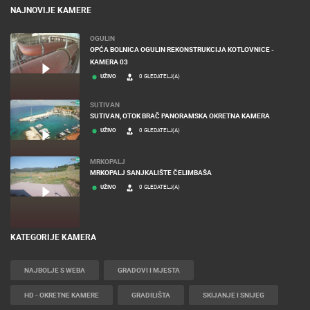
NAJNOVIJE KAMERE
OGULIN
OPĆA BOLNICA OGULIN REKONSTRUKCIJA KOTLOVNICE -
KAMERA 03
UŽIVO
0 GLEDATELJ(A)
SUTIVAN
SUTIVAN, OTOK BRAČ PANORAMSKA OKRETNA KAMERA
UŽIVO
0 GLEDATELJ(A)
MRKOPALJ
MRKOPALJ SANJKALIŠTE ČELIMBAŠA
UŽIVO
0 GLEDATELJ(A)
KATEGORIJE KAMERA
NAJBOLJE S WEBA
GRADOVI I MJESTA
HD - OKRETNE KAMERE
GRADILIŠTA
SKIJANJE I SNIJEG