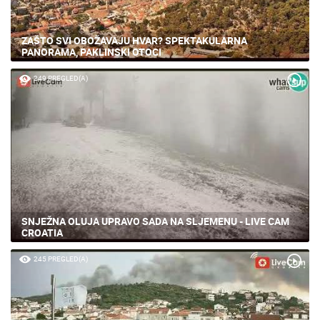
ZAŠTO SVI OBOŽAVAJU HVAR? SPEKTAKULARNA
PANORAMA, PAKLINSKI OTOCI
249 PREGLED(A)
SNJEŽNA OLUJA UPRAVO SADA NA SLJEMENU - LIVE CAM
CROATIA
245 PREGLED(A)