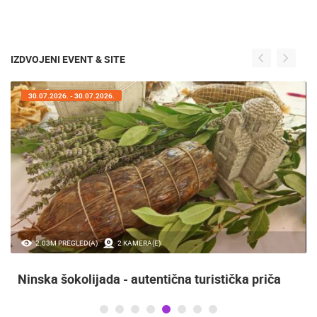
IZDVOJENI EVENT & SITE
30.07.2026. - 30.07.2026.
2.03M PREGLED(A)
2 KAMERA(E)
Ninska šokolijada - autentična turistička priča