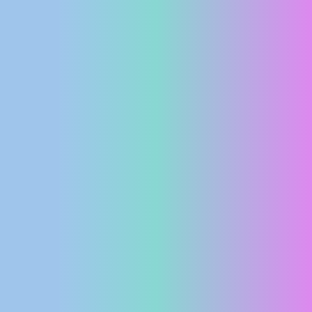
MEDIJI O
NAMA,
NAGRADE I
PRIZNANJA
DONACIJE
ZA NOVE
WEB
KAMERE
TERMS OF
USE
PRIVACY
POLICY
BANERI
HRVATSKI