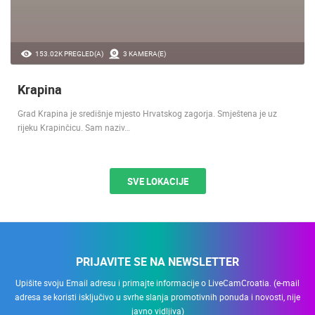
153.02K PREGLED(A)
3 KAMERA(E)
Krapina
Grad Krapina je središnje mjesto Hrvatskog zagorja. Smještena je uz
rijeku Krapinčicu. Sam naziv…
SVE LOKACIJE
PRIJAVITE SE NA NEWSLETTER
Upišite svoju Email adresu i primajte informacije o LiveCamCroatia. (e-mail
adresa se koristi isključivo u svrhe slanja promotivnih ponuda i novosti, nije
javno vidljiva)