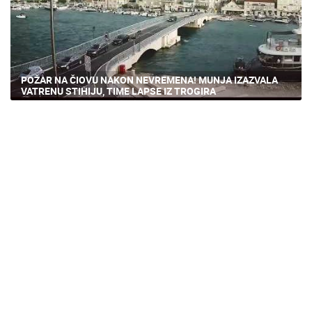
POŽAR NA ČIOVU NAKON NEVREMENA! MUNJA IZAZVALA
VATRENU STIHIJU, TIME LAPSE IZ TROGIRA