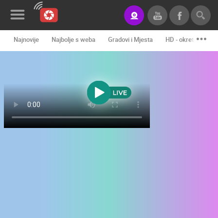
Najnovije
Najbolje s weba
Gradovi i Mjesta
HD - okretne kame
Novosti&Blog
Kategorije
Lokacije
Event&Site
Izdvojeno
Povijest
Karta
KONTAKTIRAJTE
NAS