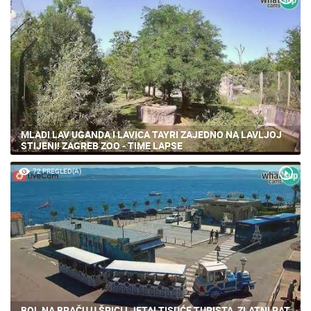
MLADI LAV UGANDA I LAVICA TAYRI ZAJEDNO NA LAVLJOJ
STIJENI! ZAGREB ZOO - TIME LAPSE
72 PREGLED(A)
BOL NA BRAČU U ŠPICI LJETA! TISUĆE TURISTA, ZLATNI RAT