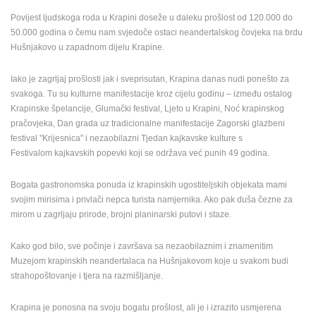
ENGLISH
Povijest ljudskoga roda u Krapini doseže u daleku prošlost od 120.000 do
50.000 godina o čemu nam svjedoče ostaci neandertalskog čovjeka na brdu
Hušnjakovo u zapadnom dijelu Krapine.
Iako je zagrljaj prošlosti jak i sveprisutan, Krapina danas nudi ponešto za
svakoga. Tu su kulturne manifestacije kroz cijelu godinu – između ostalog
Krapinske špelancije, Glumački festival, Ljeto u Krapini, Noć krapinskog
pračovjeka, Dan grada uz tradicionalne manifestacije Zagorski glazbeni
festival "Krijesnica" i nezaobilazni Tjedan kajkavske kulture s
Festivalom kajkavskih popevki koji se održava već punih 49 godina.
Bogata gastronomska ponuda iz krapinskih ugostiteljskih objekata mami
svojim mirisima i privlači nepca turista namjernika. Ako pak duša čezne za
mirom u zagrljaju prirode, brojni planinarski putovi i staze.
Kako god bilo, sve počinje i završava sa nezaobilaznim i znamenitim
Muzejom krapinskih neandertalaca na Hušnjakovom koje u svakom budi
strahopoštovanje i tjera na razmišljanje.
Krapina je ponosna na svoju bogatu prošlost, ali je i izrazito usmjerena