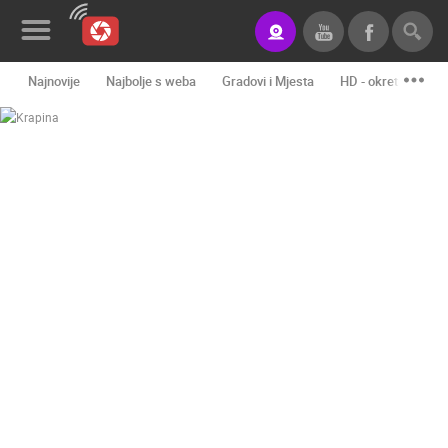
Najnovije
Najbolje s weba
Gradovi i Mjesta
HD - okretne kame
Novosti&Blog
Kategorije
Lokacije
Event&Site
Izdvojeno
Povijest
Karta
KONTAKTIRAJTE
NAS