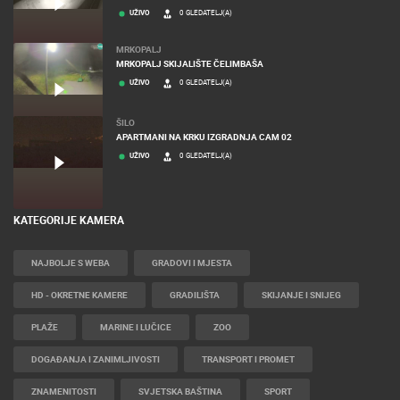
UŽIVO
0 GLEDATELJ(A)
MRKOPALJ
MRKOPALJ SKIJALIŠTE ČELIMBAŠA
UŽIVO
0 GLEDATELJ(A)
ŠILO
APARTMANI NA KRKU IZGRADNJA CAM 02
UŽIVO
0 GLEDATELJ(A)
KATEGORIJE KAMERA
NAJBOLJE S WEBA
GRADOVI I MJESTA
HD - OKRETNE KAMERE
GRADILIŠTA
SKIJANJE I SNIJEG
PLAŽE
MARINE I LUČICE
ZOO
DOGAĐANJA I ZANIMLJIVOSTI
TRANSPORT I PROMET
ZNAMENITOSTI
SVJETSKA BAŠTINA
SPORT