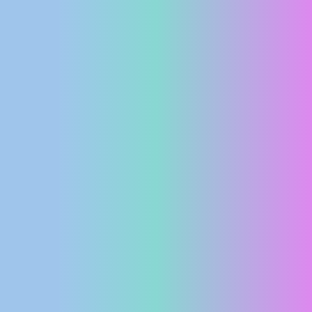
MEDIJI O
NAMA,
NAGRADE I
PRIZNANJA
DONACIJE
ZA NOVE
WEB
KAMERE
TERMS OF
USE
PRIVACY
POLICY
BANERI
HRVATSKI