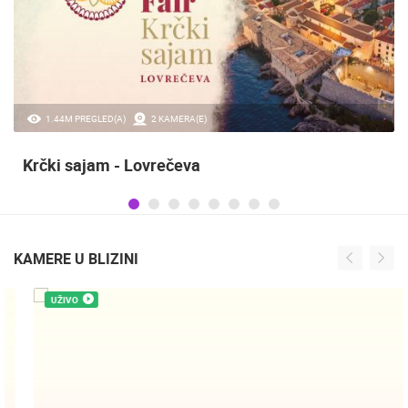
20.97K PREGLED(A)
2 KAMERA(E)
Sinjska alka
KAMERE U BLIZINI
UŽIVO