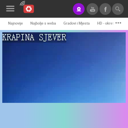
Najnovije
Najbolje s weba
Gradovi i Mjesta
HD - okretne kame
Novosti&Blog
Kategorije
Lokacije
Event&Site
Izdvojeno
Povijest
Karta
KONTAKTIRAJTE
NAS