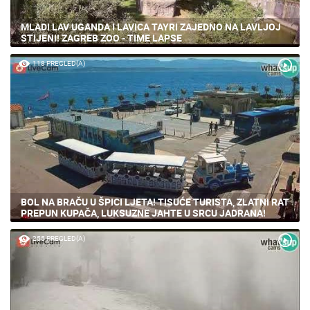
MLADI LAV UGANDA I LAVICA TAYRI ZAJEDNO NA LAVLJOJ
STIJENI! ZAGREB ZOO - TIME LAPSE
118 PREGLED(A)
BOL NA BRAČU U ŠPICI LJETA! TISUĆE TURISTA, ZLATNI RAT
PREPUN KUPAČA, LUKSUZNE JAHTE U SRCU JADRANA!
255 PREGLED(A)