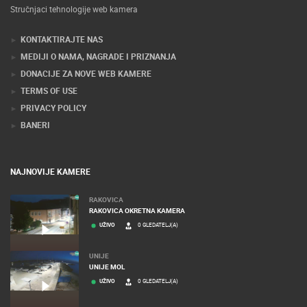
Stručnjaci tehnologije web kamera
KONTAKTIRAJTE NAS
MEDIJI O NAMA, NAGRADE I PRIZNANJA
DONACIJE ZA NOVE WEB KAMERE
TERMS OF USE
PRIVACY POLICY
BANERI
NAJNOVIJE KAMERE
RAKOVICA
RAKOVICA OKRETNA KAMERA
UŽIVO
0 GLEDATELJ(A)
UNIJE
UNIJE MOL
UŽIVO
0 GLEDATELJ(A)