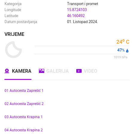
Kategorija
Transport i promet
Longitude
15.8724103
Latitude
46.160492
Datum postavljanja
01. Listopad 2024.
VRIJEME
o
24
C
47
%
1019
hPa
KAMERA
GALERIJA
VIDEO
01 Autocesta Zaprešić 1
02 Autocesta Zaprešić 2
03 Autocesta Krapina 1
04 Autocesta Krapina 2