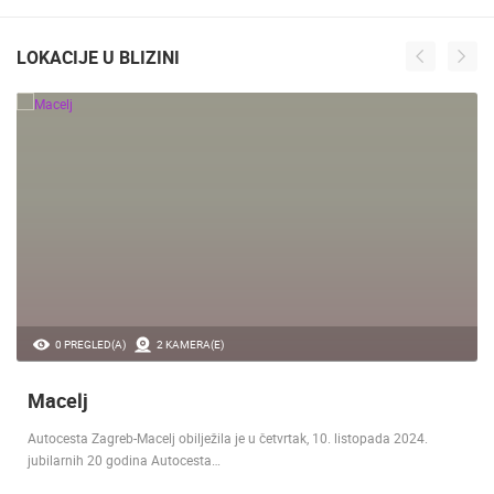
LOKACIJE U BLIZINI
0 PREGLED(A)
2 KAMERA(E)
Macelj
Autocesta Zagreb-Macelj obilježila je u četvrtak, 10. listopada 2024.
jubilarnih 20 godina Autocesta…