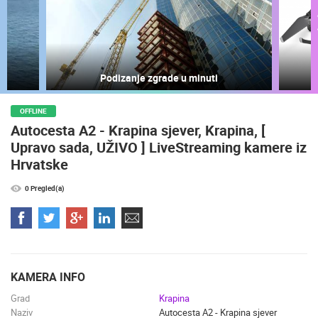
NAJNOVIJE KAMERE
Podizanje zgrade u minuti
UŽIVO
0 GLEDATELJ(A)
UŽIVO
OFFLINE
Autocesta A2 - Krapina sjever, Krapina, [
Upravo sada, UŽIVO ] LiveStreaming kamere iz
Hrvatske
RAKOVICA OKRETNA KAMERA
UNIJE MOL
RAKOVICA
UNIJE
0 Pregled(a)
KATEGORIJE KAMERA
NAJBOLJE S WEBA
GRADOVI I MJESTA
HD - OKRETNE KAMERE
GRADILIŠTA
SKIJANJE I SNIJEG
PLAŽE
MARINE I LUČICE
ZOO
KAMERA INFO
DOGAĐANJA I ZANIMLJIVOSTI
TRANSPORT I PROMET
Grad
Krapina
ZNAMENITOSTI
SVJETSKA BAŠTINA
SPORT
Naziv
Autocesta A2 - Krapina sjever