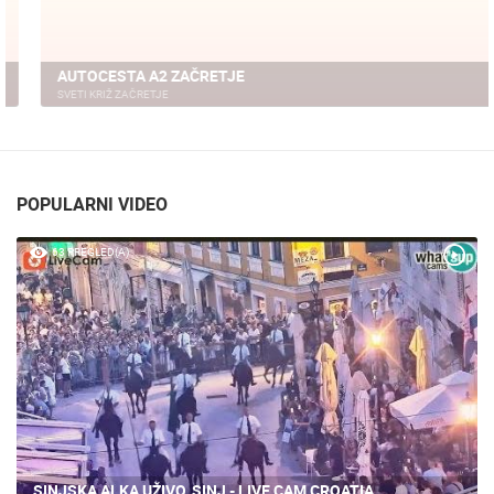
AUTOCESTA A2 ZAČRETJE
SVETI KRIŽ ZAČRETJE
POPULARNI VIDEO
63 PREGLED(A)
SINJSKA ALKA UŽIVO, SINJ - LIVE CAM CROATIA