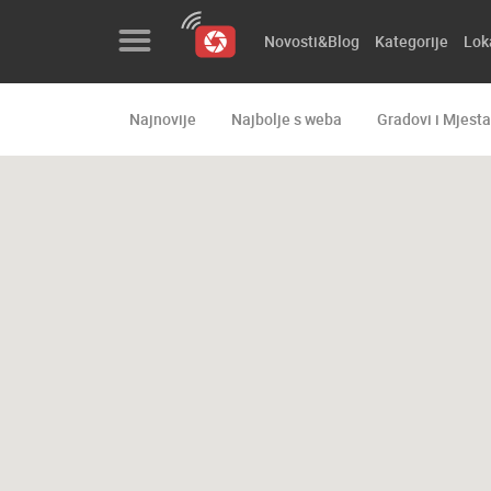
Novosti&Blog
Kategorije
Lok
Najnovije
Najbolje s weba
Gradovi i Mjesta
Novosti&Blog
Kategorije
Lokacije
Event&Site
Izdvojeno
Povijest
Karta