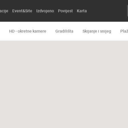
acije
Event&Site
Izdvojeno
Povijest
Karta
HD - okretne kamere
Gradilišta
Skijanje i snijeg
Pla