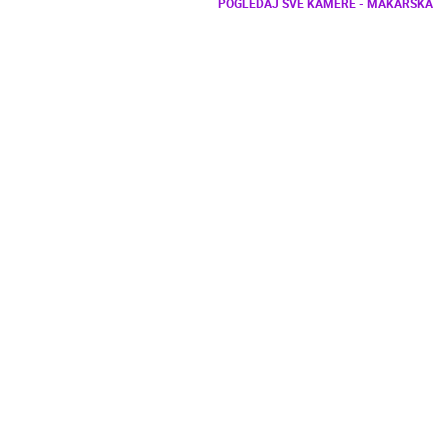
POGLEDAJ SVE KAMERE - MAKARSKA