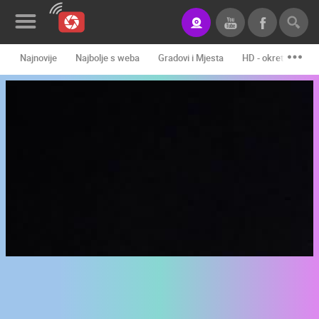
Najnovije
Najbolje s weba
Gradovi i Mjesta
HD - okretne kame
Novosti&Blog
Kategorije
Lokacije
Event&Site
Izdvojeno
Povijest
Karta
KONTAKTIRAJTE
NAS