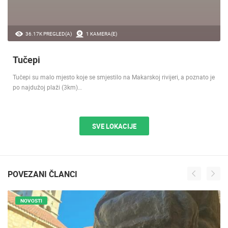
36.17K PREGLED(A)
1 KAMERA(E)
Tučepi
Tučepi su malo mjesto koje se smjestilo na Makarskoj rivijeri, a poznato je
po najdužoj plaži (3km)…
SVE LOKACIJE
POVEZANI ČLANCI
NOVOSTI