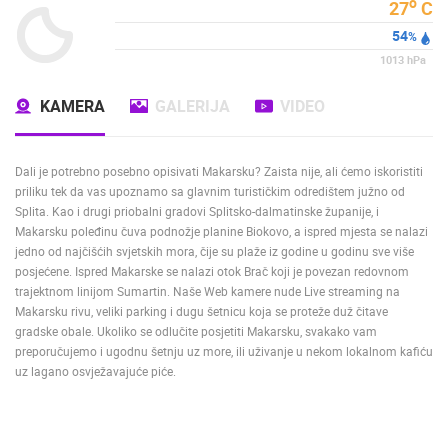
o
27
C
54
%
1013
hPa
KAMERA
GALERIJA
VIDEO
Dali je potrebno posebno opisivati Makarsku? Zaista nije, ali ćemo iskoristiti
priliku tek da vas upoznamo sa glavnim turističkim odredištem južno od
Splita. Kao i drugi priobalni gradovi Splitsko-dalmatinske županije, i
Makarsku poleđinu čuva podnožje planine Biokovo, a ispred mjesta se nalazi
jedno od najčišćih svjetskih mora, čije su plaže iz godine u godinu sve više
posjećene. Ispred Makarske se nalazi otok Brač koji je povezan redovnom
trajektnom linijom Sumartin. Naše Web kamere nude Live streaming na
Makarsku rivu, veliki parking i dugu šetnicu koja se proteže duž čitave
gradske obale. Ukoliko se odlučite posjetiti Makarsku, svakako vam
preporučujemo i ugodnu šetnju uz more, ili uživanje u nekom lokalnom kafiću
uz lagano osvježavajuće piće.