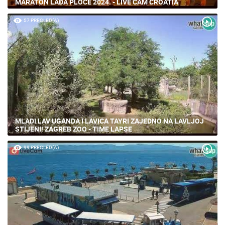
MARATON LAĐA PLOČE 2024. - LIVE CAM CROATIA
57 PREGLED(A)
MLADI LAV UGANDA I LAVICA TAYRI ZAJEDNO NA LAVLJOJ
STIJENI! ZAGREB ZOO - TIME LAPSE
99 PREGLED(A)