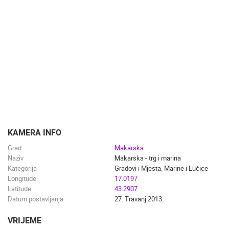
ZNAMENITOSTI
SVJETSKA BAŠTINA
SPORT
KAMERA INFO
Grad
Makarska
Naziv
Makarska - trg i marina
Kategorija
Gradovi i Mjesta
,
Marine i Lučice
Longitude
17.0197
Latitude
43.2907
Datum postavljanja
27. Travanj 2013.
VRIJEME