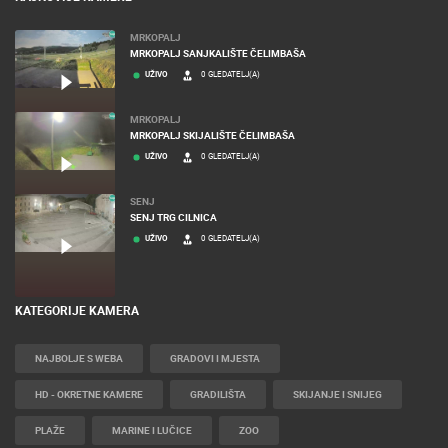
MRKOPALJ
MRKOPALJ SANJKALIŠTE ČELIMBAŠA
UŽIVO
0 GLEDATELJ(A)
MRKOPALJ
MRKOPALJ SKIJALIŠTE ČELIMBAŠA
UŽIVO
0 GLEDATELJ(A)
SENJ
SENJ TRG CILNICA
UŽIVO
0 GLEDATELJ(A)
KATEGORIJE KAMERA
NAJBOLJE S WEBA
GRADOVI I MJESTA
HD - OKRETNE KAMERE
GRADILIŠTA
SKIJANJE I SNIJEG
PLAŽE
MARINE I LUČICE
ZOO