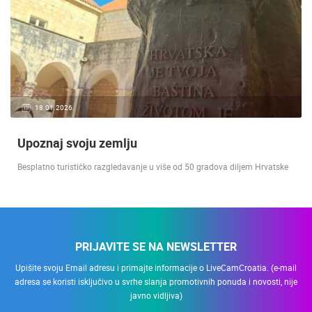
18.01.2026.
Upoznaj svoju zemlju
Besplatno turističko razgledavanje u više od 50 gradova diljem Hrvatske
PRIJAVITE SE NA NEWSLETTER
Upišite svoju Email adresu i primajte informacije o LiveCamCroatia. (e-mail
adresa se koristi isključivo u svrhe slanja promotivnih ponuda i novosti, nije
javno vidljiva)