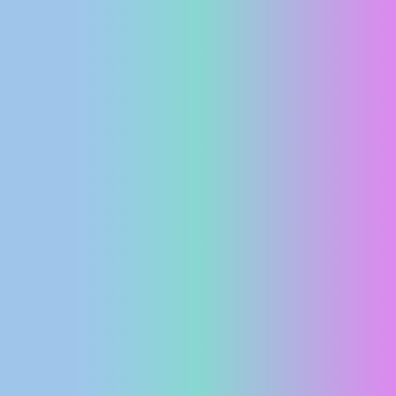
MEDIJI O
NAMA,
NAGRADE I
PRIZNANJA
DONACIJE
ZA NOVE
WEB
KAMERE
TERMS OF
USE
PRIVACY
POLICY
BANERI
HRVATSKI