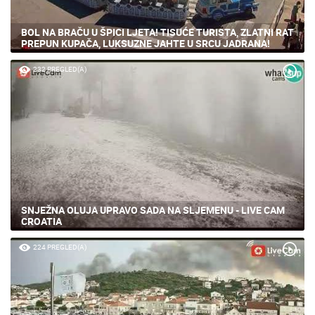
BOL NA BRAČU U ŠPICI LJETA! TISUĆE TURISTA, ZLATNI RAT
PREPUN KUPAČA, LUKSUZNE JAHTE U SRCU JADRANA!
232 PREGLED(A)
SNJEŽNA OLUJA UPRAVO SADA NA SLJEMENU - LIVE CAM
CROATIA
224 PREGLED(A)