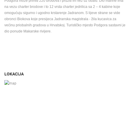
Podgora može primiti 220 brodova i pružiti im vez uz obalu. Dio marine ima
na vezu charter brodove i to 12 vrsta charter jedrilica sa 2 – 4 kabine koje
omogućuju sigurno i ugodno krstarenje Jadranom. S lijeve strane se vide
obronci Biokova koje presijeca Jadranska magistrala - žila kucavica za
većinu priobalnih gradova u Hrvatskoj. Turističko mjesto Podgora sastavni je
dio ponude Makarske rivijere.
LOKACIJA