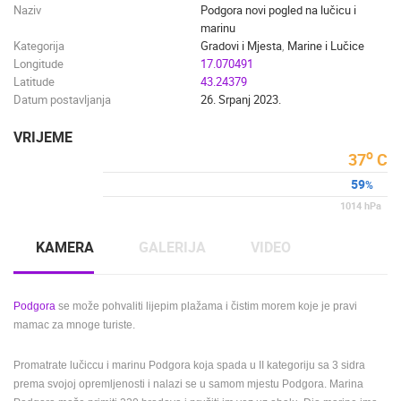
Naziv
Podgora novi pogled na lučicu i
marinu
SUTIVAN, OTOK BRAČ PANORAMSKA OKRETNA KAMERA
MRKOPALJ 
Kategorija
Gradovi i Mjesta
,
Marine i Lučice
SUTIVAN
MRKOPALJ
Longitude
17.070491
Latitude
43.24379
KATEGORIJE KAMERA
Datum postavljanja
26. Srpanj 2023.
NAJBOLJE S WEBA
GRADOVI I MJESTA
HD - OKRETNE KAMERE
GRADILIŠTA
SKIJANJE I SNIJEG
VRIJEME
o
PLAŽE
MARINE I LUČICE
ZOO
37
C
DOGAĐANJA I ZANIMLJIVOSTI
TRANSPORT I PROMET
59
%
ZNAMENITOSTI
SVJETSKA BAŠTINA
SPORT
1014
hPa
KAMERA
GALERIJA
VIDEO
Podgora
se može pohvaliti lijepim plažama i čistim morem koje je pravi
mamac za mnoge turiste.
Promatrate lučiccu i marinu Podgora koja spada u II kategoriju sa 3 sidra
prema svojoj opremljenosti i nalazi se u samom mjestu Podgora. Marina