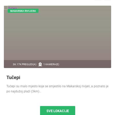
MAKARSKA RIVIJERA
36.17K PREGLED(A)
1 KAMERA(E)
Tučepi
Tučepi su malo mjesto koje se smjestilo na Makarskoj rivijeri, a poznato je
po najdužoj plaži (3km)…
SVE LOKACIJE