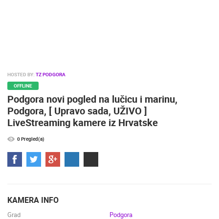
ENGLISH
HOSTED BY:
TZ PODGORA
OFFLINE
Podgora novi pogled na lučicu i marinu,
Podgora, [ Upravo sada, UŽIVO ]
LiveStreaming kamere iz Hrvatske
0 Pregled(a)
NAJNOVIJE KAMERE
UŽIVO
0 GLEDATELJ(A)
UŽIVO
KAMERA INFO
Grad
Podgora