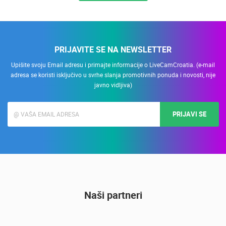
PRIJAVITE SE NA NEWSLETTER
Upišite svoju Email adresu i primajte informacije o LiveCamCroatia. (e-mail
adresa se koristi isključivo u svrhe slanja promotivnih ponuda i novosti, nije
javno vidljiva)
PRIJAVI SE
Naši partneri