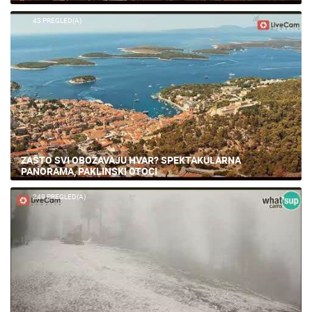
43 PREGLED(A)
ZAŠTO SVI OBOŽAVAJU HVAR? SPEKTAKULARNA
PANORAMA, PAKLINSKI OTOCI
249 PREGLED(A)