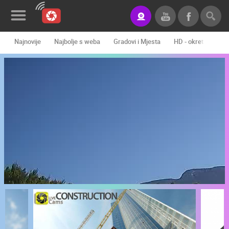
Najnovije
Najbolje s weba
Gradovi i Mjesta
HD - okretne kame
Novosti&Blog
Kategorije
Lokacije
Event&Site
Izdvojeno
Povijest
Karta
KONTAKTIRAJTE
NAS