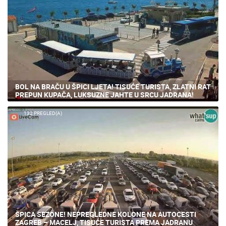
BOL NA BRAČU U ŠPICI LJETA! TISUĆE TURISTA, ZLATNI RAT
PREPUN KUPAČA, LUKSUZNE JAHTE U SRCU JADRANA!
132 PREGLED(A)
ŠPICA SEZONE! NEPREGLEDNE KOLONE NA AUTOCESTI
ZAGREB – MACELJ, TISUĆE TURISTA PREMA JADRANU