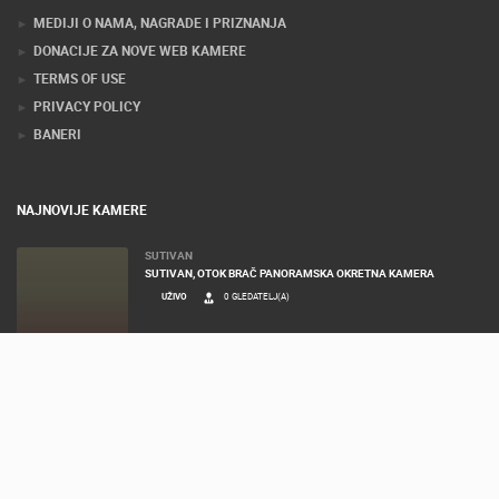
MEDIJI O NAMA, NAGRADE I PRIZNANJA
DONACIJE ZA NOVE WEB KAMERE
TERMS OF USE
PRIVACY POLICY
BANERI
NAJNOVIJE KAMERE
SUTIVAN
SUTIVAN, OTOK BRAČ PANORAMSKA OKRETNA KAMERA
UŽIVO
0 GLEDATELJ(A)
MRKOPALJ
MRKOPALJ SANJKALIŠTE ČELIMBAŠA
UŽIVO
0 GLEDATELJ(A)
MRKOPALJ
MRKOPALJ SKIJALIŠTE ČELIMBAŠA
UŽIVO
0 GLEDATELJ(A)