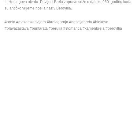
te Hercegova utvrda. Povijest Brela zapravo seže u daleku 950. godinu kada
su antičko vrijeme nosila naziv Beroyllia.
#brela #makarskarivijera #brelagornja #naseljabrela #biokovo
#plavazastava #puntarata #berulia #stomarica #kamenbrela #beroyllia