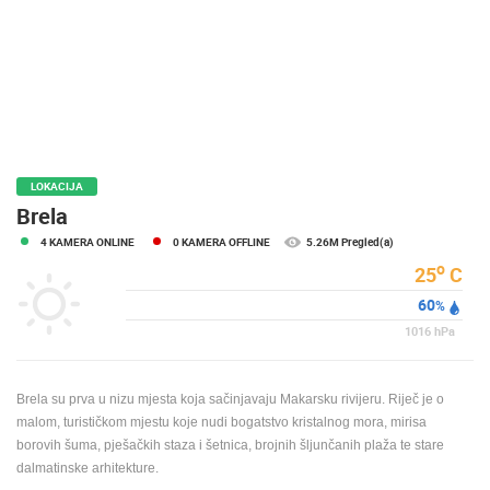
MEDIJI O
NAMA,
NAGRADE I
PRIZNANJA
DONACIJE
ZA NOVE
WEB
LOKACIJA
KAMERE
Brela
4 KAMERA ONLINE
0 KAMERA OFFLINE
5.26M Pregled(a)
TERMS OF
USE
o
25
C
60
PRIVACY
%
POLICY
1016
hPa
BANERI
Brela su prva u nizu mjesta koja sačinjavaju Makarsku rivijeru. Riječ je o
malom, turističkom mjestu koje nudi bogatstvo kristalnog mora, mirisa
borovih šuma, pješačkih staza i šetnica, brojnih šljunčanih plaža te stare
dalmatinske arhitekture.
HRVATSKI