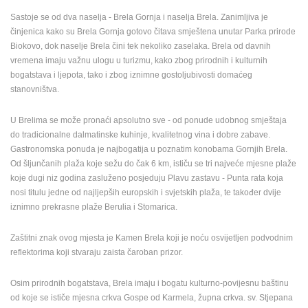
ENGLISH
Sastoje se od dva naselja - Brela Gornja i naselja Brela. Zanimljiva je
činjenica kako su Brela Gornja gotovo čitava smještena unutar Parka prirode
Biokovo, dok naselje Brela čini tek nekoliko zaselaka. Brela od davnih
vremena imaju važnu ulogu u turizmu, kako zbog prirodnih i kulturnih
bogatstava i ljepota, tako i zbog iznimne gostoljubivosti domaćeg
stanovništva.
U Brelima se može pronaći apsolutno sve - od ponude udobnog smještaja
do tradicionalne dalmatinske kuhinje, kvalitetnog vina i dobre zabave.
Gastronomska ponuda je najbogatija u poznatim konobama Gornjih Brela.
Od šljunčanih plaža koje sežu do čak 6 km, ističu se tri najveće mjesne plaže
koje dugi niz godina zasluženo posjeduju Plavu zastavu - Punta rata koja
nosi titulu jedne od najljepših europskih i svjetskih plaža, te također dvije
iznimno prekrasne plaže Berulia i Stomarica.
Zaštitni znak ovog mjesta je Kamen Brela koji je noću osvijetljen podvodnim
reflektorima koji stvaraju zaista čaroban prizor.
Osim prirodnih bogatstava, Brela imaju i bogatu kulturno-povijesnu baštinu
od koje se ističe mjesna crkva Gospe od Karmela, župna crkva. sv. Stjepana