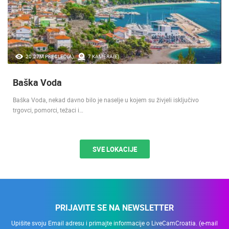
20.27M PREGLED(A)
7 KAMERA(E)
Baška Voda
Baška Voda, nekad davno bilo je naselje u kojem su živjeli isključivo
trgovci, pomorci, težaci i…
SVE LOKACIJE
PRIJAVITE SE NA NEWSLETTER
Upišite svoju Email adresu i primajte informacije o LiveCamCroatia. (e-mail