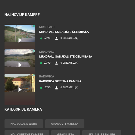
NAJNOVIJE KAMERE
MRKOPALJ
MRKOPALJ SKIJALIŠTE ČELIMBAŠA
UŽIVO
0 GLEDATELJ(A)
MRKOPALJ
MRKOPALJ SANJKALIŠTE ČELIMBAŠA
UŽIVO
0 GLEDATELJ(A)
RAKOVICA
RAKOVICA OKRETNA KAMERA
UŽIVO
0 GLEDATELJ(A)
KATEGORIJE KAMERA
NAJBOLJE S WEBA
GRADOVI I MJESTA
HD - OKRETNE KAMERE
GRADILIŠTA
SKIJANJE I SNIJEG