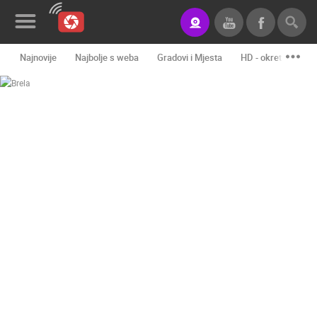
Najnovije
Najbolje s weba
Gradovi i Mjesta
HD - okretne kame
Novosti&Blog
Kategorije
Lokacije
Event&Site
Izdvojeno
Povijest
Karta
KONTAKTIRAJTE
NAS