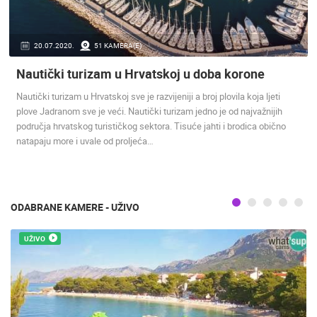
ENGLISH
GRADILIŠTE DJEČJEG VRTIĆA U BUDROVCIMA
RAKOVICA 
ĐAKOVO
RAKOVICA
20.07.2020.
51 KAMERA(E)
KATEGORIJE KAMERA
Nautički turizam u Hrvatskoj u doba korone
NAJBOLJE S WEBA
GRADOVI I MJESTA
HD - OKRETNE KAMERE
GRADILIŠTA
SKIJANJE I SNIJEG
Nautički turizam u Hrvatskoj sve je razvijeniji a broj plovila koja ljeti
PLAŽE
MARINE I LUČICE
ZOO
plove Jadranom sve je veći. Nautički turizam jedno je od najvažnijih
DOGAĐANJA I ZANIMLJIVOSTI
TRANSPORT I PROMET
područja hrvatskog turističkog sektora. Tisuće jahti i brodica obično
natapaju more i uvale od proljeća…
ZNAMENITOSTI
SVJETSKA BAŠTINA
SPORT
ODABRANE KAMERE - UŽIVO
UŽIVO