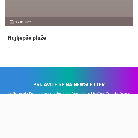
15.06.2021.
Najljepše plaže
PRIJAVITE SE NA NEWSLETTER
Upišite svoju Email adresu i primajte informacije o LiveCamCroatia. (e-mail
adresa se koristi isključivo u svrhe slanja promotivnih ponuda i novosti, nije
javno vidljiva)
PRIJAVI SE