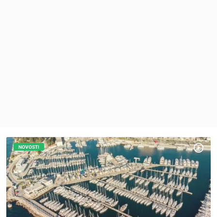
MEDIJI O
NAMA,
NAGRADE I
PRIZNANJA
DONACIJE
ZA NOVE
WEB
KAMERE
TERMS OF
USE
PRIVACY
POLICY
NOVOSTI
NAJNOVIJE KAMERE
BANERI
UŽIVO
0 GLEDATELJ(A)
UŽIVO
HRVATSKI