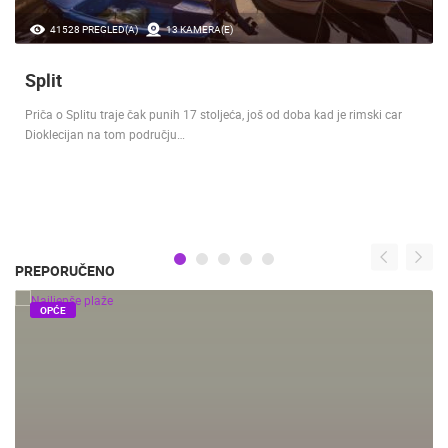
41528 PREGLED(A)
13 KAMERA(E)
Split
Priča o Splitu traje čak punih 17 stoljeća, još od doba kad je rimski car
Dioklecijan na tom području…
PREPORUČENO
OPĆE