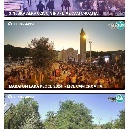
SINJSKA ALKA UŽIVO, SINJ - LIVE CAM CROATIA
14 PREGLED(A)
MARATON LAĐA PLOČE 2024. - LIVE CAM CROATIA
57 PREGLED(A)