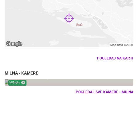
POGLEDAJ NA KARTI
MILNA - KAMERE
MILNA PANORAMA, OTOK BRAČ
MILNA
UŽIVO
POGLEDAJ SVE KAMERE - MILNA