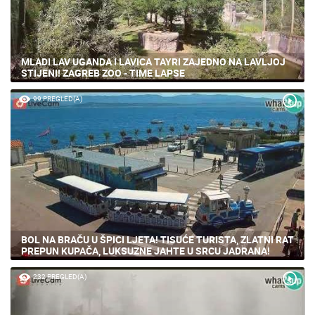
MLADI LAV UGANDA I LAVICA TAYRI ZAJEDNO NA LAVLJOJ
STIJENI! ZAGREB ZOO - TIME LAPSE
99 PREGLED(A)
BOL NA BRAČU U ŠPICI LJETA! TISUĆE TURISTA, ZLATNI RAT
PREPUN KUPAČA, LUKSUZNE JAHTE U SRCU JADRANA!
232 PREGLED(A)