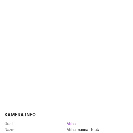
DOGAĐANJA I ZANIMLJIVOSTI
TRANSPORT I PROMET
ZNAMENITOSTI
SVJETSKA BAŠTINA
SPORT
KAMERA INFO
Grad
Milna
Naziv
Milna marina - Brač