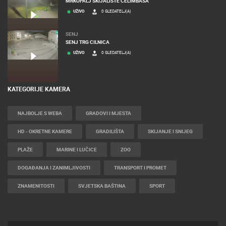
MRKOPALJ SKIJALIŠTE ČELIMBAŠA
UŽIVO
0 GLEDATELJ(A)
SENJ
SENJ TRG CILNICA
UŽIVO
0 GLEDATELJ(A)
KATEGORIJE KAMERA
NAJBOLJE S WEBA
GRADOVI I MJESTA
HD - OKRETNE KAMERE
GRADILIŠTA
SKIJANJE I SNIJEG
PLAŽE
MARINE I LUČICE
ZOO
DOGAĐANJA I ZANIMLJIVOSTI
TRANSPORT I PROMET
ZNAMENITOSTI
SVJETSKA BAŠTINA
SPORT