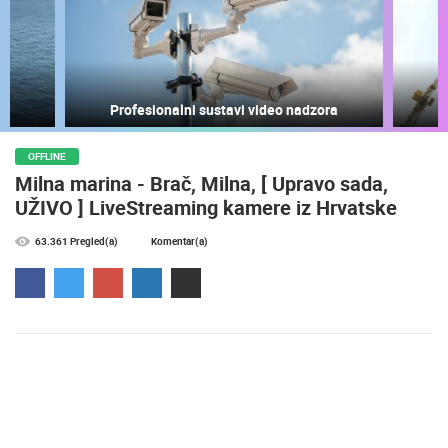
Profesionalni sustavi video nadzora
NAJNOVIJE KAMERE
OFFLINE
Milna marina - Brač, Milna, [ Upravo sada,
UŽIVO
0 GLEDATELJ(A)
UŽIVO
UŽIVO ] LiveStreaming kamere iz Hrvatske
63.361 Pregled(a)
Komentar(a)
MRKOPALJ SANJKALIŠTE ČELIMBAŠA
MRKOPALJ 
MRKOPALJ
MRKOPALJ
KATEGORIJE KAMERA
NAJBOLJE S WEBA
GRADOVI I MJESTA
HD - OKRETNE KAMERE
GRADILIŠTA
SKIJANJE I SNIJEG
PLAŽE
MARINE I LUČICE
ZOO