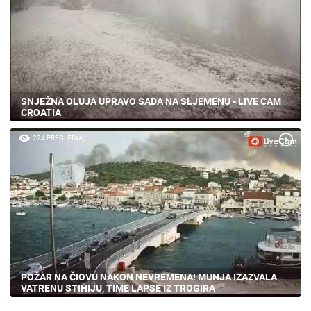
SNJEŽNA OLUJA UPRAVO SADA NA SLJEMENU - LIVE CAM
CROATIA
224 PREGLED(A)
POŽAR NA ČIOVU NAKON NEVREMENA! MUNJA IZAZVALA
VATRENU STIHIJU, TIME LAPSE IZ TROGIRA