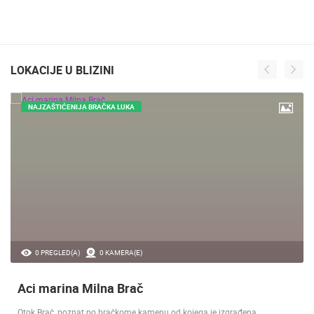
LOKACIJE U BLIZINI
NAJZAŠTIĆENIJA BRAČKA LUKA
0 PREGLED(A)
0 KAMERA(E)
Aci marina Milna Brač
Otok Brač, poznat po bračkome kamenu od kojega je izgrađena