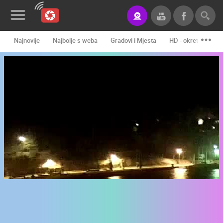
Najnovije
Najbolje s weba
Gradovi i Mjesta
HD - okretne kame
Novosti&Blog
Kategorije
Lokacije
Event&Site
Izdvojeno
Povijest
Karta
KONTAKTIRAJTE
NAS