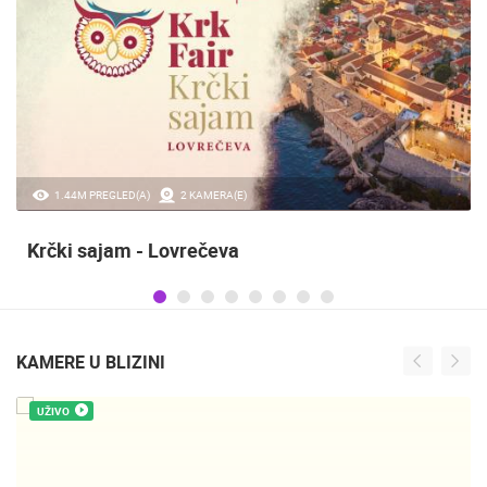
20.97K PREGLED(A)
2 KAMERA(E)
Sinjska alka
KAMERE U BLIZINI
UŽIVO