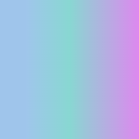
MEDIJI O
NAMA,
NAGRADE I
PRIZNANJA
DONACIJE
ZA NOVE
WEB
KAMERE
TERMS OF
USE
PRIVACY
POLICY
BANERI
HRVATSKI