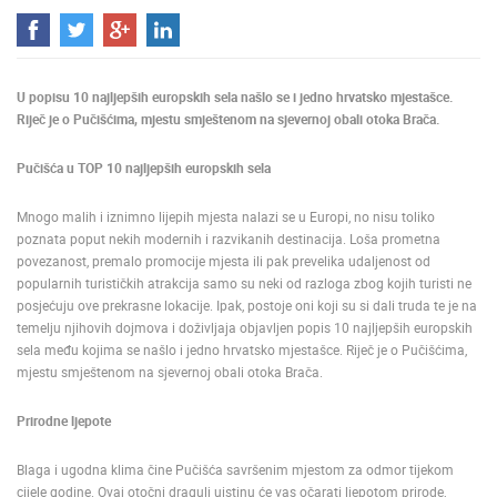
MEDIJI O
NAMA,
NAGRADE I
U popisu 10 najljepših europskih sela našlo se i jedno hrvatsko mjestašce.
PRIZNANJA
Riječ je o Pučišćima, mjestu smještenom na sjevernoj obali otoka Brača.
DONACIJE
ZA NOVE
Pučišća u TOP 10 najljepših europskih sela
WEB
KAMERE
Mnogo malih i iznimno lijepih mjesta nalazi se u Europi, no nisu toliko
poznata poput nekih modernih i razvikanih destinacija. Loša prometna
TERMS OF
povezanost, premalo promocije mjesta ili pak prevelika udaljenost od
USE
popularnih turističkih atrakcija samo su neki od razloga zbog kojih turisti ne
posjećuju ove prekrasne lokacije. Ipak, postoje oni koji su si dali truda te je na
PRIVACY
temelju njihovih dojmova i doživljaja objavljen popis 10 najljepših europskih
POLICY
sela među kojima se našlo i jedno hrvatsko mjestašce. Riječ je o Pučišćima,
BANERI
mjestu smještenom na sjevernoj obali otoka Brača.
Prirodne ljepote
Blaga i ugodna klima čine Pučišća savršenim mjestom za odmor tijekom
HRVATSKI
cijele godine. Ovaj otočni dragulj uistinu će vas očarati ljepotom prirode,