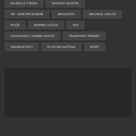
NAJBOLJE S WEBA
GRADOVI I MJESTA
HD - OKRETNE KAMERE
GRADILIŠTA
SKIJANJE I SNIJEG
PLAŽE
MARINE I LUČICE
ZOO
DOGAĐANJA I ZANIMLJIVOSTI
TRANSPORT I PROMET
ZNAMENITOSTI
SVJETSKA BAŠTINA
SPORT