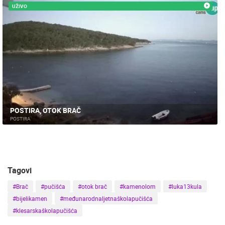
UŽIVO
POSTIRA, OTOK BRAČ
POSTIRA
Tagovi
#Brač
#pučišća
#otok brač
#kamenolom
#luka13kula
#bijelikamen
#međunarodnaljetnaškolapučišća
#klesarskaškolapučišća