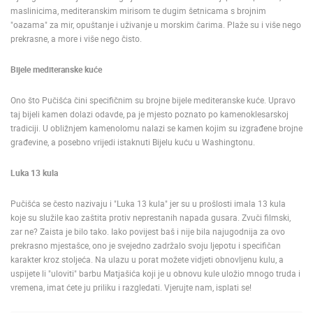
maslinicima, mediteranskim mirisom te dugim šetnicama s brojnim
ENGLISH
"oazama" za mir, opuštanje i uživanje u morskim čarima. Plaže su i više nego
prekrasne, a more i više nego čisto.
Bijele mediteranske kuće
Ono što Pučišća čini specifičnim su brojne bijele mediteranske kuće. Upravo
taj bijeli kamen dolazi odavde, pa je mjesto poznato po kamenoklesarskoj
tradiciji. U obližnjem kamenolomu nalazi se kamen kojim su izgrađene brojne
građevine, a posebno vrijedi istaknuti Bijelu kuću u Washingtonu.
Luka 13 kula
Pučišća se često nazivaju i "Luka 13 kula" jer su u prošlosti imala 13 kula
koje su služile kao zaštita protiv neprestanih napada gusara. Zvuči filmski,
zar ne? Zaista je bilo tako. Iako povijest baš i nije bila najugodnija za ovo
prekrasno mjestašce, ono je svejedno zadržalo svoju ljepotu i specifičan
karakter kroz stoljeća. Na ulazu u porat možete vidjeti obnovljenu kulu, a
uspijete li "uloviti" barbu Matjašića koji je u obnovu kule uložio mnogo truda i
vremena, imat ćete ju priliku i razgledati. Vjerujte nam, isplati se!