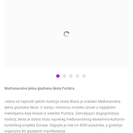
NAJNOVIJE KAMERE
UŽIVO
0 GLEDATELJ(A)
UŽIVO
Međunarodna ljetna glazbena škola Pučišća
Jedna od najdužih ljetnih tradicija otoka Brača je svakako Međunarodna
ljetna glazbena škola. U srpnju i kolovozu možete uživati u najljepšim
melodijama koje dolaze iz središta Pučišća. Zahvaljujući dugogodišnjoj
tradiciji, škola je dobila titulu najvećeg međunarodnog edukativno-kulturno-
turističkog projekta Europe. Odgojila je više od 4000 polaznika, a godišnje
MRKOPALJ SANJKALIŠTE ČELIMBAŠA
MANDRE LJ
MRKOPALJ
MANDRE
organizira 80 glazbenih manifestacija.