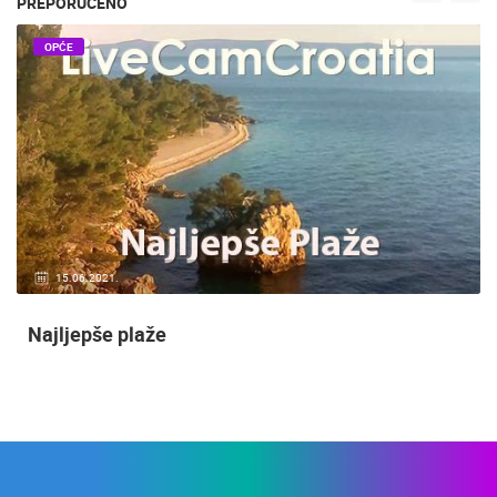
PREPORUČENO
OPĆE
15.06.2021.
Najljepše plaže