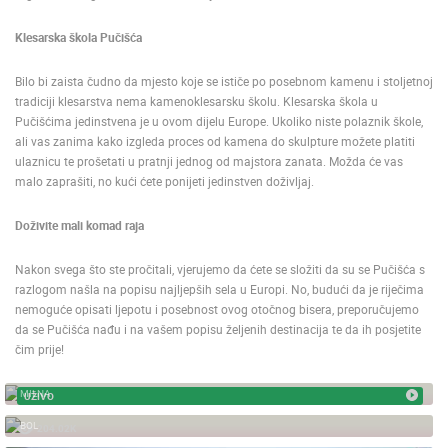
KATEGORIJE KAMERA
Klesarska škola Pučišća
NAJBOLJE S WEBA
GRADOVI I MJESTA
HD - OKRETNE KAMERE
GRADILIŠTA
SKIJANJE I SNIJEG
Bilo bi zaista čudno da mjesto koje se ističe po posebnom kamenu i stoljetnoj
tradiciji klesarstva nema kamenoklesarsku školu. Klesarska škola u
PLAŽE
MARINE I LUČICE
ZOO
Pučišćima jedinstvena je u ovom dijelu Europe. Ukoliko niste polaznik škole,
DOGAĐANJA I ZANIMLJIVOSTI
TRANSPORT I PROMET
ali vas zanima kako izgleda proces od kamena do skulpture možete platiti
ZNAMENITOSTI
SVJETSKA BAŠTINA
SPORT
ulaznicu te prošetati u pratnji jednog od majstora zanata. Možda će vas
malo zaprašiti, no kući ćete ponijeti jedinstven doživljaj.
Doživite mali komad raja
Nakon svega što ste pročitali, vjerujemo da ćete se složiti da su se Pučišća s
razlogom našla na popisu najljepših sela u Europi. No, budući da je riječima
nemoguće opisati ljepotu i posebnost ovog otočnog bisera, preporučujemo
da se Pučišća nađu i na vašem popisu željenih destinacija te da ih posjetite
čim prije!
MILNA MARINA - BRAČ
MILNA
UŽIVO
BOL - BRAČ
BOL
204.02K