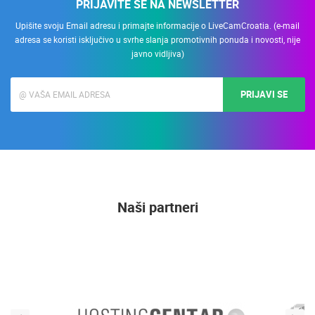
PRIJAVITE SE NA NEWSLETTER
Upišite svoju Email adresu i primajte informacije o LiveCamCroatia. (e-mail
adresa se koristi isključivo u svrhe slanja promotivnih ponuda i novosti, nije
javno vidljiva)
PRIJAVI SE
Naši partneri