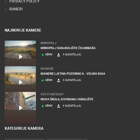
PRIVACY POLICY
BANERI
NAJNOVIJE KAMERE
MRKOPALJ
MRKOPALJ SANJKALIŠTE ČELIMBAŠA
UŽIVO
0 GLEDATELJ(A)
MANDRE
MANDRE LJETNA POZORNICA - VELIKA ĐIGA
UŽIVO
0 GLEDATELJ(A)
SVETVINČENAT
NOVA ŠKOLA, DVORANA I IGRALIŠTE
UŽIVO
0 GLEDATELJ(A)
KATEGORIJE KAMERA