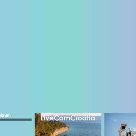
okrum
UŽIVO
0 GLEDATELJ(A)
UŽIVO
0 GLEDATELJ(A)