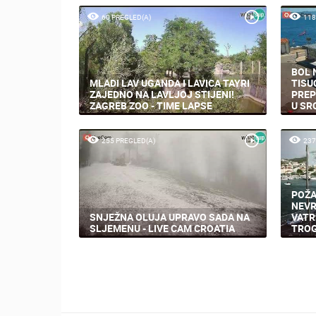
60 PREGLED(A)
118
BOL 
MLADI LAV UGANDA I LAVICA TAYRI
TISU
ZAJEDNO NA LAVLJOJ STIJENI!
PREP
ZAGREB ZOO - TIME LAPSE
U SR
255 PREGLED(A)
237
POŽA
NEVR
SNJEŽNA OLUJA UPRAVO SADA NA
VATR
SLJEMENU - LIVE CAM CROATIA
TROG