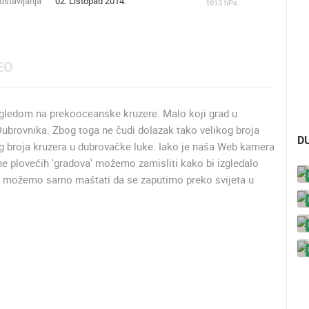
stavljanja
02. Listopad 2014.
1013
hPa
EO
ogledom na prekooceanske kruzere. Malo koji grad u
ubrovnika. Zbog toga ne čudi dolazak tako velikog broja
D
ikog broja kruzera u dubrovačke luke. Iako je naša Web kamera
ne plovećih 'gradova' možemo zamisliti kako bi izgledalo
da možemo samo maštati da se zaputimo preko svijeta u