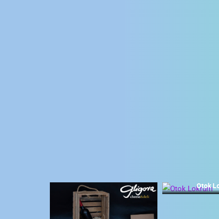
KONTAKTIRAJTE
NAS
MEDIJI O
NAMA,
NAGRADE I
PRIZNANJA
DONACIJE
ZA NOVE
WEB
KAMERE
TERMS OF
USE
NAJNOVIJE KAMERE
PRIVACY
Otok L
POLICY
UŽIVO
0 GLEDATELJ(A)
BANERI