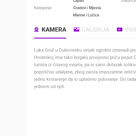
Lapad
Datum po
Kategorija
Gradovi i Mjesta
,
Marine i Lučice
KAMERA
GALERIJA
VID
Luka Gruž u Dubrovniku uvijek ugodno iznenadi p
Hrvatskoj ima tako bogatu povijesnu priču poput D
turista iz čitavog svijeta, pa ni sami dolazak tol
poprilično udaljena, zbog zaista impozantne veliči
jedno krstarenje da si uplatimo putovanje. Do ta
jednom od njih.