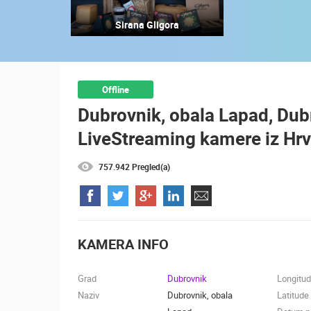
Sirana Gligora
RAKOVICA OKRETNA KAMERA
RAKOVICA
KATEGORIJE KAMERA
Offline
NAJBOLJE S WEBA
GRADOVI I MJESTA
Dubrovnik, obala Lapad, Dubr
TRANSPORT I PROMET
ZNAMENITOSTI
LiveStreaming kamere iz Hr
757.942 Pregled(a)
KAMERA INFO
Grad
Dubrovnik
Longitu
Naziv
Dubrovnik, obala
Latitude