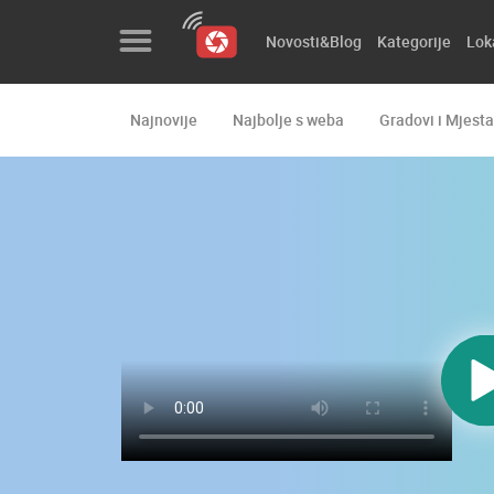
Novosti&Blog
Kategorije
Lok
Najnovije
Najbolje s weba
Gradovi i Mjesta
Novosti&Blog
Kategorije
Lokacije
Event&Site
Izdvojeno
Povijest
Karta