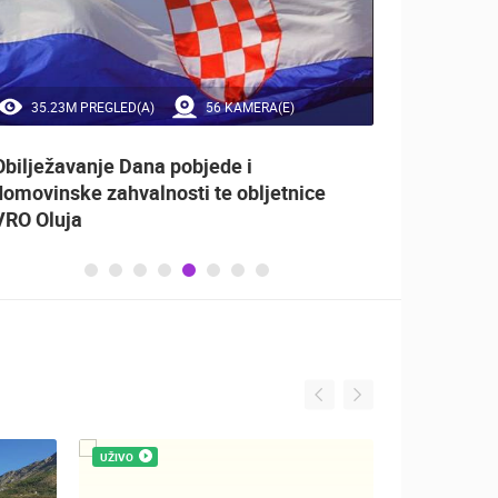
35.23M PREGLED(A)
56 KAMERA(E)
1.
Obilježavanje Dana pobjede i
PagArt
domovinske zahvalnosti te obljetnice
VRO Oluja
UŽIVO
UŽIVO