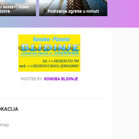
i sustavi video
dzora
Podizanje zgrade u minuti
ZOO
DOGAĐANJA I ZANIMLJIVOSTI
HOSTED BY:
KONOBA BLIDINJE
OKACIJA