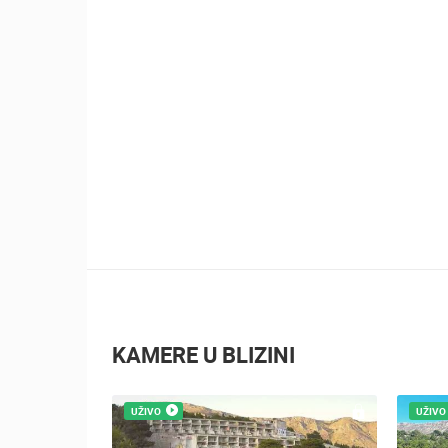
501.71K PREGLED(A)
10 KAMERA(E)
Međunarodni Senjski ljetni karneval
KAMERE U BLIZINI
UŽIVO
UŽIVO