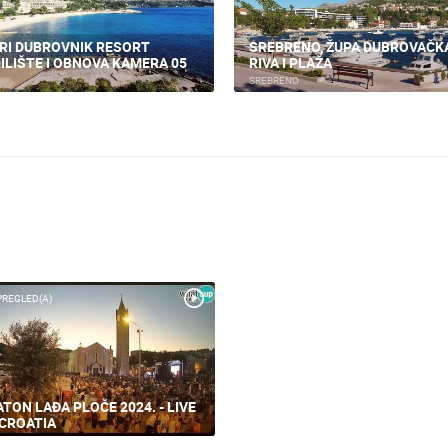
RI DUBROVNIK RESORT
SREBRENO, ŽUPA DUBROVAČK
ILIŠTE I OBNOVA KAMERA 05
RIVA I PLAŽA
SREBRENO
PREGLED(A)
TON LAĐA PLOČE 2024. - LIVE
CROATIA