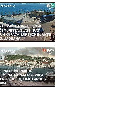
 PREGLED(A)
NA BRAČU U ŠPICI LJETA!
ĆE TURISTA, ZLATNI RAT
UN KUPAČA, LUKSUZNE JAHTE
CU JADRANA!
 PREGLED(A)
R NA ČIOVU NAKON
EMENA! MUNJA IZAZVALA
ENU STIHIJU, TIME LAPSE IZ
IRA