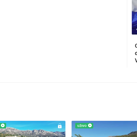
0 PREGLED(A)
3 KAMERA(E)
Maraton lađa
UŽIVO