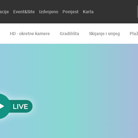
acije
Event&Site
Izdvojeno
Povijest
Karta
HD - okretne kamere
Gradilišta
Skijanje i snijeg
Pla