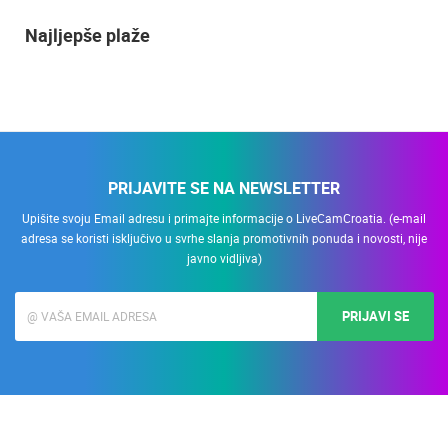
Najljepše plaže
PRIJAVITE SE NA NEWSLETTER
Upišite svoju Email adresu i primajte informacije o LiveCamCroatia. (e-mail
adresa se koristi isključivo u svrhe slanja promotivnih ponuda i novosti, nije
javno vidljiva)
PRIJAVI SE