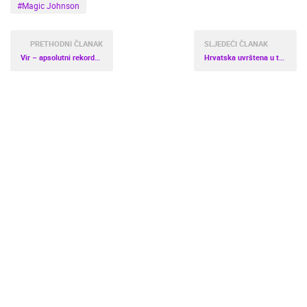
#Magic Johnson
PRETHODNI ČLANAK
SLJEDEĆI ČLANAK
Vir – apsolutni rekorder ovogodišnje turističke sezone
Hrvatska uvrštena u top 20 najpoželjnijih odredišta za 2021. godinu