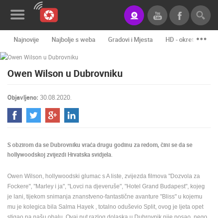
Najnovije
Najbolje s weba
Gradovi i Mjesta
HD - okretne kame
Novosti&Blog
Owen Wilson u Dubrovniku
Kategorije
Lokacije
Objavljeno:
30.08.2020.
Event&Site
Izdvojeno
S obzirom da se Dubrovniku vraća drugu godinu za redom, čini se da se
Povijest
hollywoodskoj zvijezdi Hrvatska svidjela.
Karta
Owen Wilson, hollywoodski glumac s A liste, zvijezda filmova "Dozvola za
Fockere", "Marley i ja", "Lovci na djeveruše", "Hotel Grand Budapest", kojeg
je lani, tijekom snimanja znanstveno-fantastične avanture "Bliss" u kojemu
KONTAKTIRAJTE
mu je kolegica bila Salma Hayek , totalno oduševio Split, ovog je ljeta opet
NAS
stigao na našu obalu. Ovaj put razlog dolaska u Dubrovnik nije posao, nego