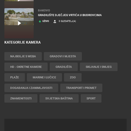
ĐAKOVO
GRADILIŠTE DJEČJEG VRTIĆA U BUDROVCIMA
UŽIVO
0 GLEDATELJ(A)
KATEGORIJE KAMERA
NAJBOLJE S WEBA
GRADOVI I MJESTA
HD - OKRETNE KAMERE
GRADILIŠTA
SKIJANJE I SNIJEG
PLAŽE
MARINE I LUČICE
ZOO
DOGAĐANJA I ZANIMLJIVOSTI
TRANSPORT I PROMET
ZNAMENITOSTI
SVJETSKA BAŠTINA
SPORT