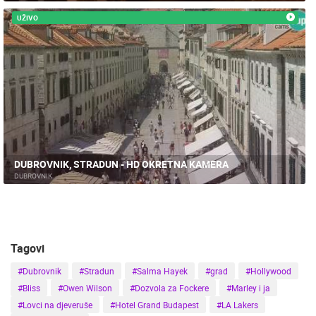
UŽIVO
NAJNOVIJE KAMERE
UŽIVO
0 GLEDATELJ(A)
UŽIVO
DUBROVNIK, STRADUN - HD OKRETNA KAMERA
DUBROVNIK
MRKOPALJ SANJKALIŠTE ČELIMBAŠA
MRKOPALJ 
MRKOPALJ
MRKOPALJ
KATEGORIJE KAMERA
NAJBOLJE S WEBA
GRADOVI I MJESTA
Tagovi
HD - OKRETNE KAMERE
GRADILIŠTA
SKIJANJE I SNIJEG
PLAŽE
MARINE I LUČICE
ZOO
#Dubrovnik
#Stradun
#Salma Hayek
#grad
#Hollywood
DOGAĐANJA I ZANIMLJIVOSTI
TRANSPORT I PROMET
#Bliss
#Owen Wilson
#Dozvola za Fockere
#Marley i ja
ZNAMENITOSTI
SVJETSKA BAŠTINA
SPORT
#Lovci na djeveruše
#Hotel Grand Budapest
#LA Lakers