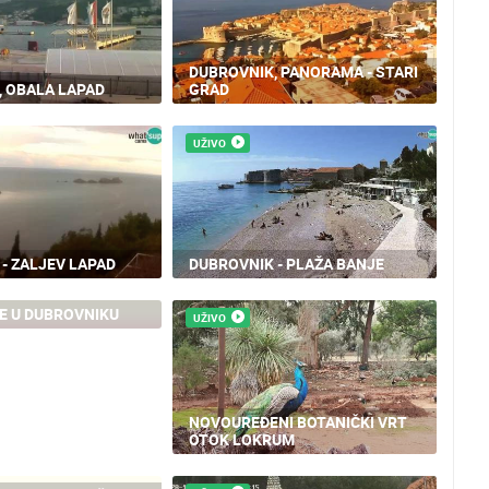
DUBROVNIK, PANORAMA - STARI
, OBALA LAPAD
GRAD
UŽIVO
- ZALJEV LAPAD
DUBROVNIK - PLAŽA BANJE
E U DUBROVNIKU
UŽIVO
NOVOUREĐENI BOTANIČKI VRT
OTOK LOKRUM