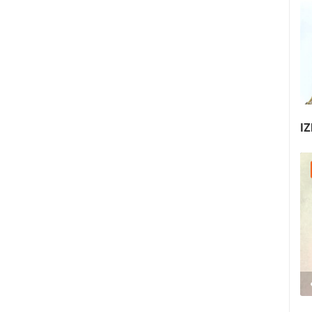
IZ
25.07.2026. - 27.07.2026.
440.66K PREGLED(A)
3 KAMERA(E)