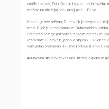
otočić Lokrum, Park Orsulu i poznatu dubrovačku trž
MRKOPALJ SKIJALIŠTE ČELIMBAŠA
možete na obližnjoj popularnoj plaži – Banje.
MRKOPALJ
KATEGORIJE KAMERA
Kao što je već rečeno, Dubrovnik je prepun zanimljiv
masi. Riječ je o tradicionalnim Dubrovačkim ljetnim
NAJBOLJE S WEBA
GRADOVI I MJESTA
Stari grad postaje pozornica mnogim dramskim, gla
razgledate Dubrovnik, jedno je sigurno – uvijek će v
TRANSPORT I PROMET
ZNAMENITOSTI
vam jedno prekrasno iskustvo i odmor iz snova koji će
#dubrovnik #dubrovačkezidine #stradun #lokrum #p