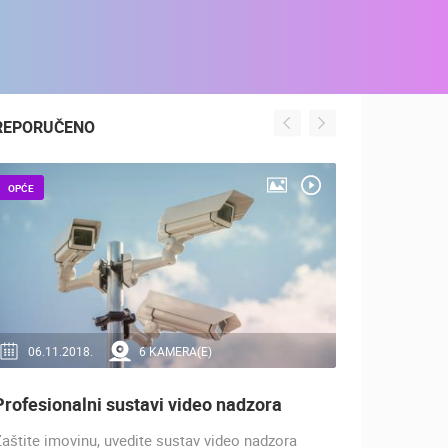
REPORUČENO
OPĆE
GASTRO & CA
06.11.2018.
6 KAMERA(E)
31.01.20
Profesionalni sustavi video nadzora
Sirana Gl
aštite imovinu, uvedite sustav video nadzora