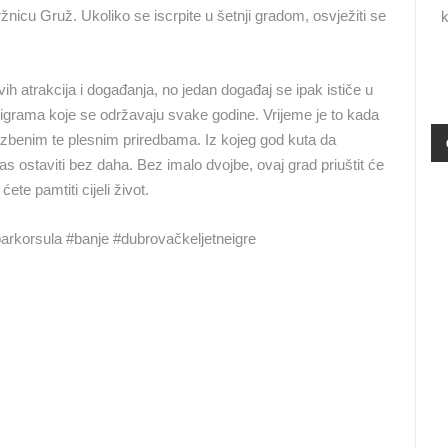
k
nicu Gruž. Ukoliko se iscrpite u šetnji gradom, osvježiti se
MRKOPALJ SANJKALIŠTE
ČELIMBAŠA
RAKOVICA OKRETNA KAMERA
MRKOPALJ
RAKOVICA
ih atrakcija i događanja, no jedan događaj se ipak ističe u
 igrama koje se održavaju svake godine. Vrijeme je to kada
HD - OKRETNE KAMERE
GRADILIŠTA
SKIJANJE I SNIJEG
PLAŽE
MARINE I LUČICE
zbenim te plesnim priredbama. Iz kojeg god kuta da
as ostaviti bez daha. Bez imalo dvojbe, ovaj grad priuštit će
SVJETSKA BAŠTINA
SPORT
te pamtiti cijeli život.
arkorsula #banje #dubrovačkeljetneigre