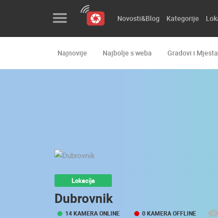
Novosti&Blog
Kategorije
Lok
Najnovije
Najbolje s weba
Gradovi i Mjesta
Novosti&Blog
Kategorije
Lokacije
Event&Site
Izdvojeno
Povijest
Lokacija
Karta
Dubrovnik
14 KAMERA ONLINE
0 KAMERA OFFLINE