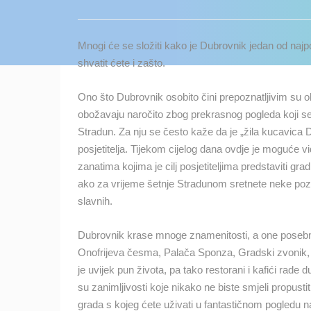
KONTAKTIRAJTE
NAS
Mnogi će se složiti kako je Dubrovnik jedan od najpop
MEDIJI O
shvatit ćete i zašto.
NAMA,
NAGRADE I
Ono što Dubrovnik osobito čini prepoznatljivim su o
PRIZNANJA
obožavaju naročito zbog prekrasnog pogleda koji se 
Stradun. Za nju se često kaže da je „žila kucavica 
DONACIJE
posjetitelja. Tijekom cijelog dana ovdje je moguće vi
ZA NOVE
zanatima kojima je cilj posjetiteljima predstaviti gra
WEB
ako za vrijeme šetnje Stradunom sretnete neke pozna
KAMERE
slavnih.
TERMS OF
USE
Dubrovnik krase mnoge znamenitosti, a one posebno
Onofrijeva česma, Palača Sponza, Gradski zvonik, 
NAJNOVIJE KAMERE
PRIVACY
je uvijek pun života, pa tako restorani i kafići rade 
POLICY
UŽIVO
0 GLEDATELJ(A)
su zanimljivosti koje nikako ne biste smjeli propusti
BANERI
grada s kojeg ćete uživati u fantastičnom pogledu na 