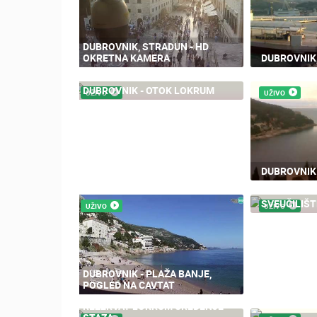
DUBROVNIK, STRADUN - HD
OKRETNA KAMERA
DUBROVNIK
DUBROVNIK - OTOK LOKRUM
UŽIVO
UŽIVO
DUBROVNIK 
SVEUČILIŠT
UŽIVO
UŽIVO
DUBROVNIK - PLAŽA BANJE,
POGLED NA CAVTAT
REZERVAT LOKRUM UREĐENJE