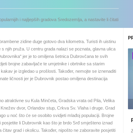
ularnijih i najljepših gradova Sredozemlja, a nastavite li čitati
P
brambene zidine duge gotovo dva kilometra. Turisti ih uistinu
s njih pruža. U centru grada nalazi se poznata, glavna ulica
OPĆE
Dubrovnika“ jer je to omiljena šetnica Dubrovčana te svih
djeti brojne zabavljače te umjetnike i obrtnike sa starim
d kakav je izgledao u prošlosti. Također, nemojte se iznenaditi
te ličnosti jer je Dubrovnik postao omiljena destinacija
 atraktivne su Kula Minčeta, Gradska vrata od Pila, Velika
04.05.2018.
Knežev dvor, Orlandov stup, Crkva Sv. Vlaha i druge. Grad
dugo u noć što će se osobito svidjeti mlađoj populaciji. Brojne
Top 10, Plaže u Hrvatskoj 2018.
UŽIVO
0 GLEDATELJ(A)
UŽIVO
0 GLEDATELJ(A)
ti posjetite li Dubrovnik kao što je brdo Srđ smješteno iznad
čitav grad i okolicu. Također, nipošto ne zaboravite posjetiti
Z