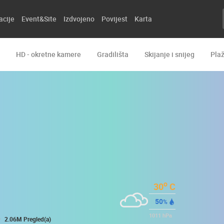
acije
Event&Site
Izdvojeno
Povijest
Karta
HD - okretne kamere
Gradilišta
Skijanje i snijeg
Pla
o
30
C
50
%
1011
hPa
2.06M Pregled(a)