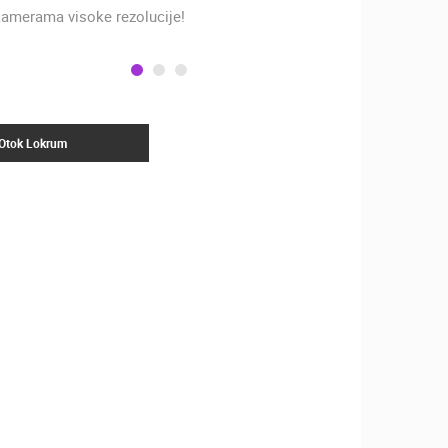
amerama visoke rezolucije!
ZOO
DOGAĐANJA I ZANIMLJIVOSTI
Otok Lokrum