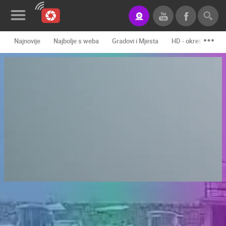
Najnovije
Najbolje s weba
Gradovi i Mjesta
HD - okretne kame
Novosti&Blog
Kategorije
Lokacije
Event&Site
Izdvojeno
Povijest
Karta
KONTAKTIRAJTE
NAS