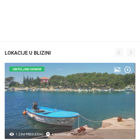
LOKACIJE U BLIZINI
OBITELJSKI ODMOR
1.23M PREGLED(A)
4 KAMERA(E)