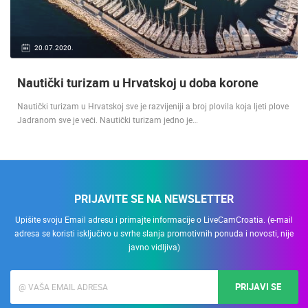
20.07.2020.
Nautički turizam u Hrvatskoj u doba korone
Nautički turizam u Hrvatskoj sve je razvijeniji a broj plovila koja ljeti plove
Jadranom sve je veći. Nautički turizam jedno je…
PRIJAVITE SE NA NEWSLETTER
Upišite svoju Email adresu i primajte informacije o LiveCamCroatia. (e-mail
adresa se koristi isključivo u svrhe slanja promotivnih ponuda i novosti, nije
javno vidljiva)
PRIJAVI SE