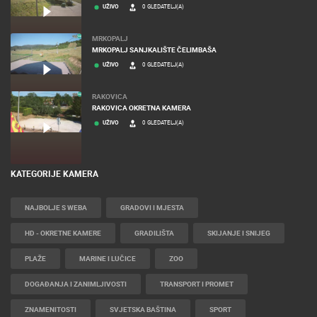
UŽIVO
0 GLEDATELJ(A)
MRKOPALJ
MRKOPALJ SANJKALIŠTE ČELIMBAŠA
UŽIVO
0 GLEDATELJ(A)
RAKOVICA
RAKOVICA OKRETNA KAMERA
UŽIVO
0 GLEDATELJ(A)
KATEGORIJE KAMERA
NAJBOLJE S WEBA
GRADOVI I MJESTA
HD - OKRETNE KAMERE
GRADILIŠTA
SKIJANJE I SNIJEG
PLAŽE
MARINE I LUČICE
ZOO
DOGAĐANJA I ZANIMLJIVOSTI
TRANSPORT I PROMET
ZNAMENITOSTI
SVJETSKA BAŠTINA
SPORT