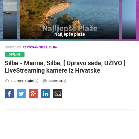
plaže
Profesionalni sustavi video nadzora
HOSTED BY:
RESTORAN SILBA, SILBA
OFFLINE
Silba - Marina, Silba, [ Upravo sada, UŽIVO ]
LiveStreaming kamere iz Hrvatske
NAJNOVIJE KAMERE
130.664 Pregled(a)
Komentar(a)
UŽIVO
0 GLEDATELJ(A)
UŽIVO
MRKOPALJ SKIJALIŠTE ČELIMBAŠA
MRKOPALJ 
MRKOPALJ
MRKOPALJ
KATEGORIJE KAMERA