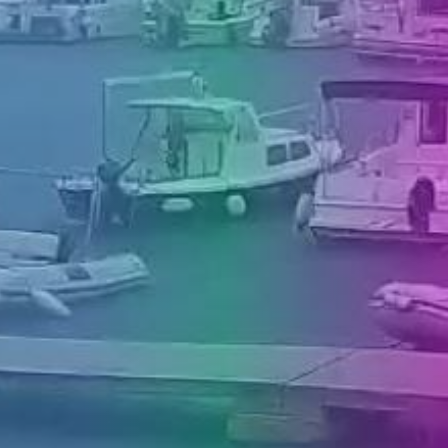
MEDIJI O
NAMA,
NAGRADE I
PRIZNANJA
DONACIJE
ZA NOVE
WEB
KAMERE
TERMS OF
USE
PRIVACY
POLICY
BANERI
HRVATSKI