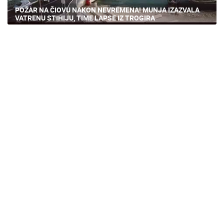
POŽAR NA ČIOVU NAKON NEVREMENA! MUNJA IZAZVALA
VATRENU STIHIJU, TIME LAPSE IZ TROGIRA