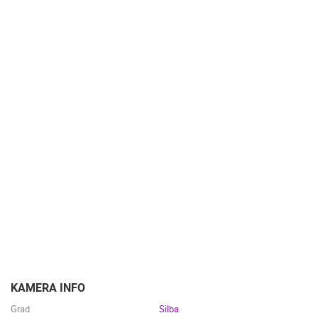
NAJBOLJE S WEBA
GRADOVI I MJESTA
HD - OKRETNE KAMERE
GRADILIŠTA
SKIJANJE I SNIJEG
PLAŽE
MARINE I LUČICE
ZOO
DOGAĐANJA I ZANIMLJIVOSTI
TRANSPORT I PROMET
ZNAMENITOSTI
SVJETSKA BAŠTINA
SPORT
KAMERA INFO
Grad
Silba