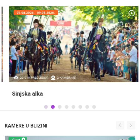
07.08.2026. - 09.08.2026.
20.97K PREGLED(A)
2 KAMERA(E)
Sinjska alka
KAMERE U BLIZINI
UŽIVO