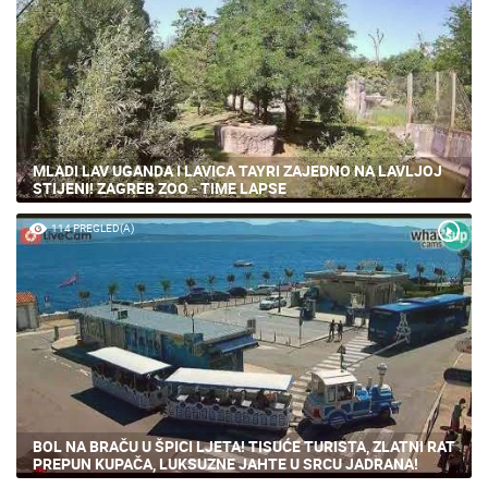
MLADI LAV UGANDA I LAVICA TAYRI ZAJEDNO NA LAVLJOJ
STIJENI! ZAGREB ZOO - TIME LAPSE
114 PREGLED(A)
BOL NA BRAČU U ŠPICI LJETA! TISUĆE TURISTA, ZLATNI RAT
PREPUN KUPAČA, LUKSUZNE JAHTE U SRCU JADRANA!