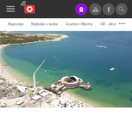
Najnovije
Najbolje s weba
Gradovi i Mjesta
HD - okretne kame
Novosti&Blog
Kategorije
Lokacije
Event&Site
Izdvojeno
Povijest
Karta
KONTAKTIRAJTE
NAS