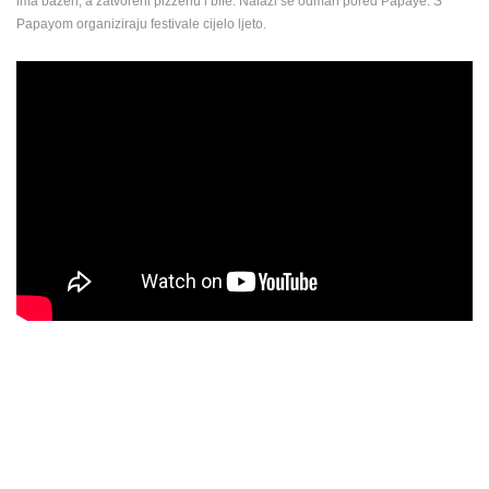
ima bazen, a zatvoreni pizzeriu i bife. Nalazi se odmah pored Papaye. S
Papayom organiziraju festivale cijelo ljeto.