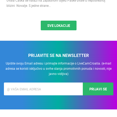
Caska
Uvala Caska se nalazi na zapadnom dijelu Paške uvale u neposrednoj
blizini Novalje. S jedne strane…
SVE LOKACIJE
PRIJAVITE SE NA NEWSLETTER
Upišite svoju Email adresu i primajte informacije o LiveCamCroatia. (e-mail
adresa se koristi isključivo u svrhe slanja promotivnih ponuda i novosti, nije
javno vidljiva)
PRIJAVI SE