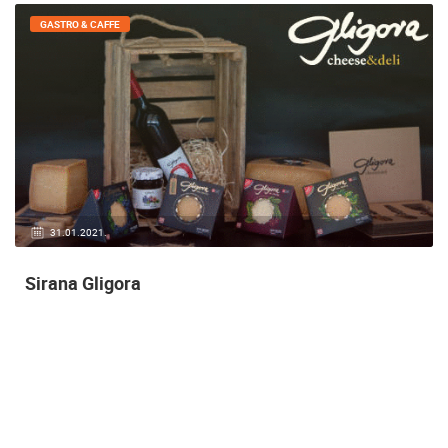
SMJEŠTAJ
06.07.2020.
1 KAMERA(E)
Apartmani Šarkić
Želite bezbrižno uživati u svom odmoru, ne razmišljajući o svakodnevici, a
pritom se osjećati baš kao kod kuće?