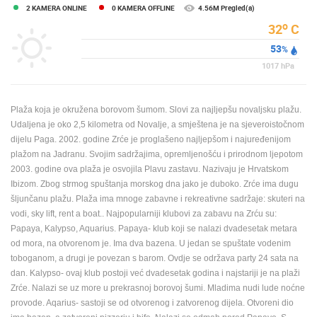
2 KAMERA ONLINE
0 KAMERA OFFLINE
4.56M Pregled(a)
ENGLISH
o
32
C
53
%
1017
hPa
Plaža koja je okružena borovom šumom. Slovi za najljepšu novaljsku plažu.
Udaljena je oko 2,5 kilometra od Novalje, a smještena je na sjeveroistočnom
dijelu Paga. 2002. godine Zrće je proglašeno najljepšom i najuređenijom
plažom na Jadranu. Svojim sadržajima, opremljenošću i prirodnom ljepotom
2003. godine ova plaža je osvojila Plavu zastavu. Nazivaju je Hrvatskom
Ibizom. Zbog strmog spuštanja morskog dna jako je duboko. Zrće ima dugu
šljunčanu plažu. Plaža ima mnoge zabavne i rekreativne sadržaje: skuteri na
vodi, sky lift, rent a boat.. Najpopularniji klubovi za zabavu na Zrću su:
Papaya, Kalypso, Aquarius. Papaya- klub koji se nalazi dvadesetak metara
od mora, na otvorenom je. Ima dva bazena. U jedan se spuštate vodenim
toboganom, a drugi je povezan s barom. Ovdje se održava party 24 sata na
dan. Kalypso- ovaj klub postoji već dvadesetak godina i najstariji je na plaži
Zrće. Nalazi se uz more u prekrasnoj borovoj šumi. Mladima nudi lude noćne
provode. Aqarius- sastoji se od otvorenog i zatvorenog dijela. Otvoreni dio