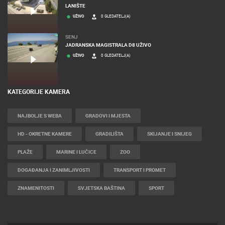
ZAGREB
GRADILIŠTE POSLOVNOG CENTRA PEMO BUSINESS ARENA,
LANIŠTE
UŽIVO
0 GLEDATELJ(A)
SENJ
JADRANSKA MAGISTRALA D8 UŽIVO
UŽIVO
0 GLEDATELJ(A)
KATEGORIJE KAMERA
NAJBOLJE S WEBA
GRADOVI I MJESTA
HD - OKRETNE KAMERE
GRADILIŠTA
SKIJANJE I SNIJEG
PLAŽE
MARINE I LUČICE
ZOO
DOGAĐANJA I ZANIMLJIVOSTI
TRANSPORT I PROMET
ZNAMENITOSTI
SVJETSKA BAŠTINA
SPORT