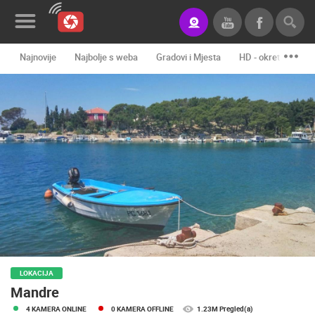
Najnovije
Najbolje s weba
Gradovi i Mjesta
HD - okretne kame
Novosti&Blog
Kategorije
Lokacije
Event&Site
Izdvojeno
Povijest
Karta
LOKACIJA
Mandre
KONTAKTIRAJTE
4 KAMERA ONLINE
0 KAMERA OFFLINE
1.23M Pregled(a)
NAS