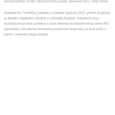
ukusnim jelima od ribe i plodova mora, pršutu, domaćem vinu i rakiji, medu.
ENGLISH
Zadarski list i Turistička zajednica zadarske županije 2003. godine proglasili
su Mandre najljepšim mjestom u zadarskoj županiji. Vrijednost ovog
priznanja tim je veća uzmete li u obzir činjenicu da Mandre imaju samo 400
stanovnika. Ona otkriva neizmjernu pozornost i brigu koju ovi ljudi ulažu u
izgled i uređenje svoga naselja.