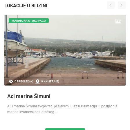
LOKACIJE U BLIZINI
MARINA NA OTOKU PAGU
0 PREGLED(A)
0 KAMERA(E)
Aci marina Šimuni
ACI marina Šimuni svojevrsni je sjeverni ulaz u Dalmaciju ili posljednja
marina kvarnerskoga otočkog…