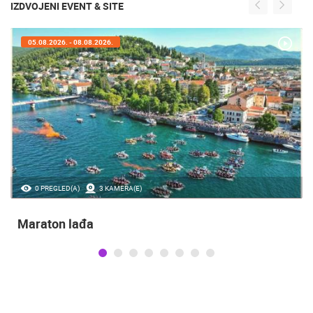
IZDVOJENI EVENT & SITE
05.08.2026. - 05.08.2026.
35.23M PREGLED(A)
56 KAMERA(E)
Obilježavanje Dana pobjede i domovinske
zahvalnosti te obljetnice VRO Oluja