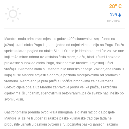
o
28
C
MEDIJI O
53
%
NAMA,
NAGRADE I
1012
hPa
PRIZNANJA
DONACIJE
Mandre, malo primorsko mjesto s gotovo 400 stanovnika, smješteno na
ZA NOVE
južnoj strani otoka Paga i ujedno jedno od najmlađih naselja na Pagu. Pruža
WEB
spektakularan pogled na otoke Silbu i Olib te je idealno odredište za sve one
KAMERE
koji traže miran odmor uz kristalno čisto more, plažu, hlad u šumi i poznate
prekrasne suhozide otoka Paga, dok ribarske brodice u mjesnoj lučici
TERMS OF
vraćaju u vremena kada su Mandre bile ribarsko naselje. Zaklonjena uvala u
USE
kojoj su se Mandre smjestile dobro je poznata moreplovcima od pradavnih
PRIVACY
vremena. Nebrojeno je puta pružila utočište brodovima za nevremena.
POLICY
Gotovo cijela obala uz Mandre zapravo je jedna velika plaža, s različitim
dijelovima, šljunčanim, stjenovitim ili betoniranim, pa će svatko naći nešto po
BANERI
svom ukusu.
Gastronomska ponuda ovog kraja mnogima je glavni razlog da posjete
Mandre, a želite li upoznati raskoš paške kulinarske tradicije tada ne
HRVATSKI
propustite uživati u paškom ovčjem siru, poznatoj paškoj janjetini, raznim