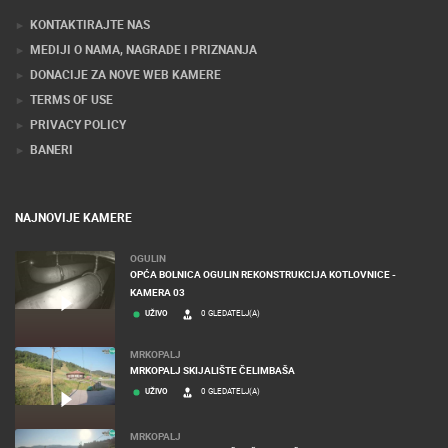
Stručnjaci tehnologije web kamera
KONTAKTIRAJTE NAS
MEDIJI O NAMA, NAGRADE I PRIZNANJA
DONACIJE ZA NOVE WEB KAMERE
TERMS OF USE
PRIVACY POLICY
BANERI
NAJNOVIJE KAMERE
OGULIN
OPĆA BOLNICA OGULIN REKONSTRUKCIJA KOTLOVNICE -
KAMERA 03
UŽIVO
0 GLEDATELJ(A)
MRKOPALJ
MRKOPALJ SKIJALIŠTE ČELIMBAŠA
UŽIVO
0 GLEDATELJ(A)