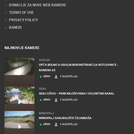
DONACIJE ZA NOVE WEB KAMERE
TERMS OF USE
PRIVACY POLICY
BANERI
NAJNOVIJE KAMERE
OGULIN
OPĆA BOLNICA OGULIN REKONSTRUKCIJA KOTLOVNICE -
KAMERA 03
UŽIVO
0 GLEDATELJ(A)
SENJ
SENJ UŽIVO – PARK KNJIŽEVNIKA I VELEBITSKI KANAL
UŽIVO
0 GLEDATELJ(A)
MRKOPALJ
MRKOPALJ SANJKALIŠTE ČELIMBAŠA
UŽIVO
0 GLEDATELJ(A)