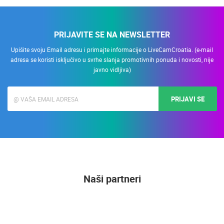
PRIJAVITE SE NA NEWSLETTER
Upišite svoju Email adresu i primajte informacije o LiveCamCroatia. (e-mail
adresa se koristi isključivo u svrhe slanja promotivnih ponuda i novosti, nije
javno vidljiva)
PRIJAVI SE
Naši partneri