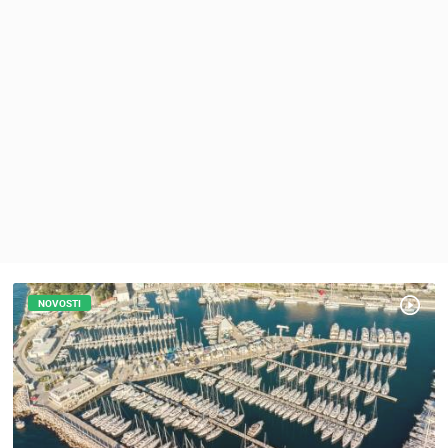
MEDIJI O
NAMA,
NAGRADE I
PRIZNANJA
DONACIJE
ZA NOVE
WEB
KAMERE
TERMS OF
USE
PRIVACY
POLICY
NOVOSTI
BANERI
HRVATSKI