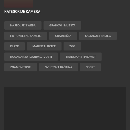
KATEGORIJE KAMERA
NAJBOLJE S WEBA
GRADOVI I MJESTA
HD - OKRETNE KAMERE
GRADILIŠTA
SKIJANJE I SNIJEG
PLAŽE
MARINE I LUČICE
ZOO
DOGAĐANJA I ZANIMLJIVOSTI
TRANSPORT I PROMET
ZNAMENITOSTI
SVJETSKA BAŠTINA
SPORT