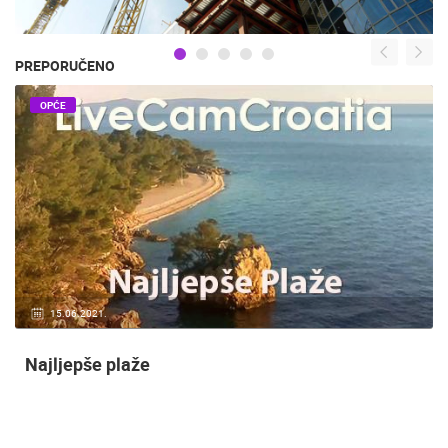
PREPORUČENO
OPĆE
15.06.2021.
Najljepše plaže