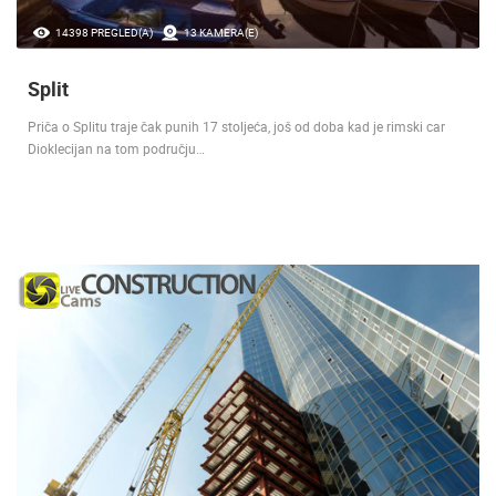
14398 PREGLED(A)
13 KAMERA(E)
Split
Priča o Splitu traje čak punih 17 stoljeća, još od doba kad je rimski car
Dioklecijan na tom području…