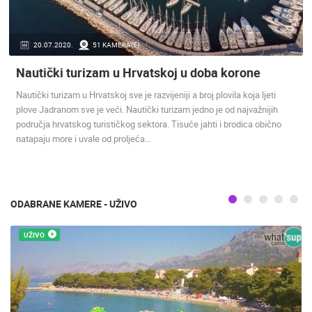
ENGLISH
20.07.2020.
51 KAMERA(E)
Nautički turizam u Hrvatskoj u doba korone
Nautički turizam u Hrvatskoj sve je razvijeniji a broj plovila koja ljeti
plove Jadranom sve je veći. Nautički turizam jedno je od najvažnijih
područja hrvatskog turističkog sektora. Tisuće jahti i brodica obično
NAJNOVIJE KAMERE
natapaju more i uvale od proljeća…
UŽIVO
0 GLEDATELJ(A)
UŽIVO
ODABRANE KAMERE - UŽIVO
OPĆA BOLNICA OGULIN REKONSTRUKCIJA KOTLOVNICE -
UŽIVO
KAMERA 03
SENJ UŽIVO
OGULIN
SENJ
KATEGORIJE KAMERA
NAJBOLJE S WEBA
GRADOVI I MJESTA
HD - OKRETNE KAMERE
GRADILIŠTA
SKIJANJE I SNIJEG