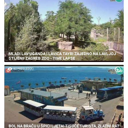
MLADI LAV UGANDA I LAVICA TAYRI ZAJEDNO NA LAVLJOJ
STIJENI! ZAGREB ZOO - TIME LAPSE
82 PREGLED(A)
BOL NA BRAČU U ŠPICI LJETA! TISUĆE TURISTA, ZLATNI RAT