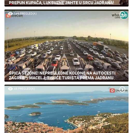
PREPUN KUPAČA, LUKSUZNE JAHTE U SRCU JADRANA!
149 PREGLED(A)
ŠPICA SEZONE! NEPREGLEDNE KOLONE NA AUTOCESTI
ZAGREB – MACELJ, TISUĆE TURISTA PREMA JADRANU
48 PREGLED(A)