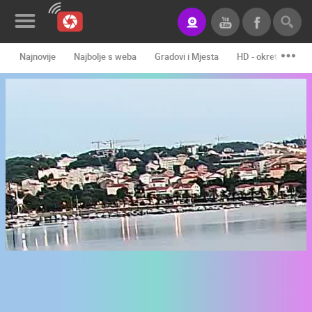
Najnovije
Najbolje s weba
Gradovi i Mjesta
HD - okretne kame
Novosti&Blog
Kategorije
Lokacije
Event&Site
Izdvojeno
Povijest
Karta
KONTAKTIRAJTE
NAS