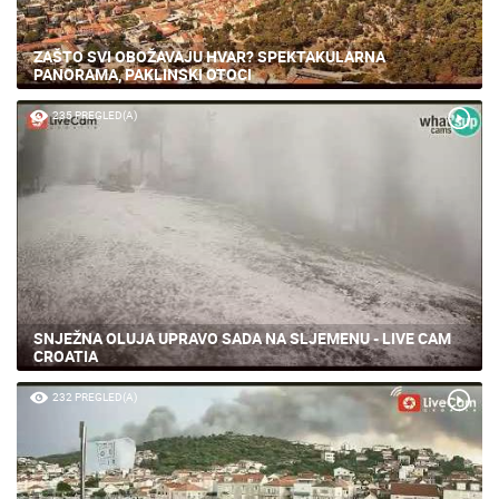
ZAŠTO SVI OBOŽAVAJU HVAR? SPEKTAKULARNA
PANORAMA, PAKLINSKI OTOCI
235 PREGLED(A)
SNJEŽNA OLUJA UPRAVO SADA NA SLJEMENU - LIVE CAM
CROATIA
232 PREGLED(A)