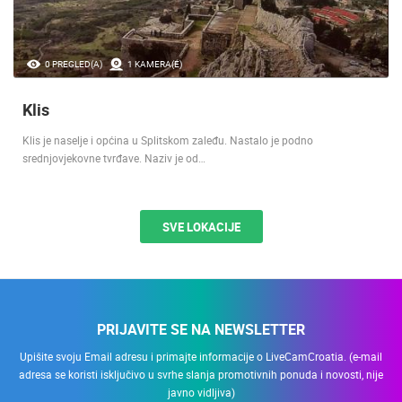
0 PREGLED(A)
1 KAMERA(E)
Klis
Klis je naselje i općina u Splitskom zaleđu. Nastalo je podno
srednjovjekovne tvrđave. Naziv je od…
SVE LOKACIJE
PRIJAVITE SE NA NEWSLETTER
Upišite svoju Email adresu i primajte informacije o LiveCamCroatia. (e-mail
adresa se koristi isključivo u svrhe slanja promotivnih ponuda i novosti, nije
javno vidljiva)