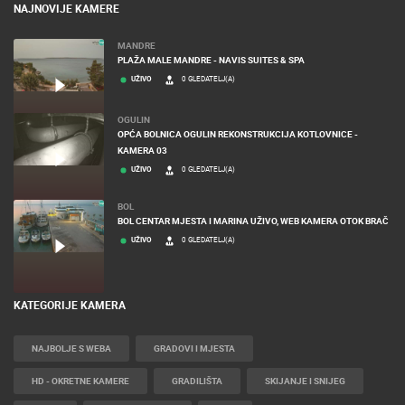
NAJNOVIJE KAMERE
MANDRE
PLAŽA MALE MANDRE - NAVIS SUITES & SPA
UŽIVO
0 GLEDATELJ(A)
OGULIN
OPĆA BOLNICA OGULIN REKONSTRUKCIJA KOTLOVNICE -
KAMERA 03
UŽIVO
0 GLEDATELJ(A)
BOL
BOL CENTAR MJESTA I MARINA UŽIVO, WEB KAMERA OTOK BRAČ
UŽIVO
0 GLEDATELJ(A)
KATEGORIJE KAMERA
NAJBOLJE S WEBA
GRADOVI I MJESTA
HD - OKRETNE KAMERE
GRADILIŠTA
SKIJANJE I SNIJEG