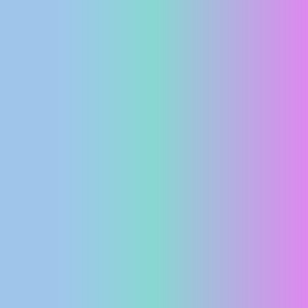
MEDIJI O
NAMA,
NAGRADE I
PRIZNANJA
DONACIJE
ZA NOVE
WEB
KAMERE
TERMS OF
USE
PRIVACY
POLICY
BANERI
HRVATSKI