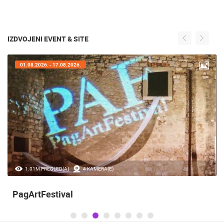
IZDVOJENI EVENT & SITE
01.08.2026. - 17.08.2026.
1.01M PREGLED(A)
4 KAMERA(E)
PagArtFestival