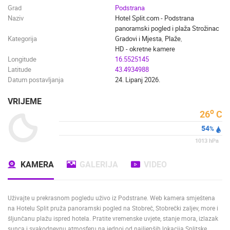
Grad
Podstrana
Naziv
Hotel Split.com - Podstrana
panoramski pogled i plaža Strožinac
Kategorija
Gradovi i Mjesta
,
Plaže
,
HD - okretne kamere
Longitude
16.5525145
Latitude
43.4934988
Datum postavljanja
24. Lipanj 2026.
VRIJEME
o
26
C
54
%
1013
hPa
KAMERA
GALERIJA
VIDEO
Uživajte u prekrasnom pogledu uživo iz Podstrane. Web kamera smještena
na Hotelu Split pruža panoramski pogled na Stobreč, Stobrečki zaljev, more i
šljunčanu plažu ispred hotela. Pratite vremenske uvjete, stanje mora, izlazak
sunca i svakodnevnu atmosferu na jednoj od najljepših lokacija Splitske