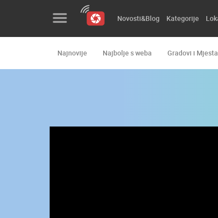
Novosti&Blog
Kategorije
Lok
Najnovije
Najbolje s weba
Gradovi i Mjesta
Novosti&Blog
Kategorije
Lokacije
Event&Site
Izdvojeno
Povijest
Karta