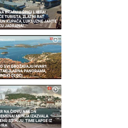
NA BRAČU U ŠPICI LJETA!
ĆE TURISTA, ZLATNI RAT
UN KUPAČA, LUKSUZNE JAHTE
CU JADRANA!
PREGLED(A)
O SVI OBOŽAVAJU HVAR?
TAKULARNA PANORAMA,
INSKI OTOCI
 PREGLED(A)
R NA ČIOVU NAKON
EMENA! MUNJA IZAZVALA
ENU STIHIJU, TIME LAPSE IZ
IRA