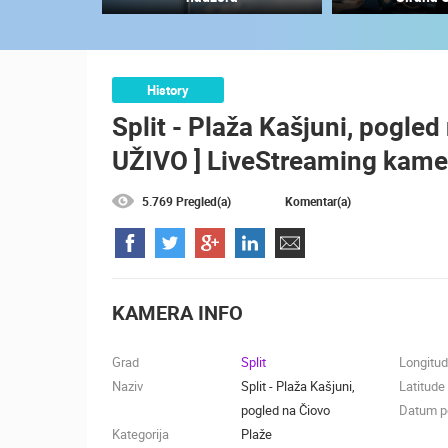
MRKOPALJ SKIJALIŠTE ČELIMBAŠA
MRKOPALJ
KATEGORIJE KAMERA
History
Split - Plaža Kašjuni, pogled 
NAJBOLJE S WEBA
GRADOVI I MJESTA
UŽIVO ] LiveStreaming kamer
TRANSPORT I PROMET
ZNAMENITOSTI
5.769 Pregled(a)
Komentar(a)
KAMERA INFO
Grad
Split
Longitu
Naziv
Split - Plaža Kašjuni,
Latitude
pogled na Čiovo
Datum po
Kategorija
Plaže