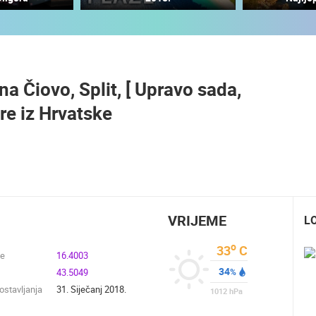
MRKOPALJ SANJKALIŠTE
ČELIMBAŠA
RAKOVICA OKRETNA KAMERA
MRKOPALJ
RAKOVICA
na Čiovo, Split, [ Upravo sada,
HD - OKRETNE KAMERE
GRADILIŠTA
SKIJANJE I SNIJEG
PLAŽE
MARINE I LUČICE
e iz Hrvatske
SVJETSKA BAŠTINA
SPORT
VRIJEME
L
o
33
C
de
16.4003
34
43.5049
%
stavljanja
31. Siječanj 2018.
1012
hPa