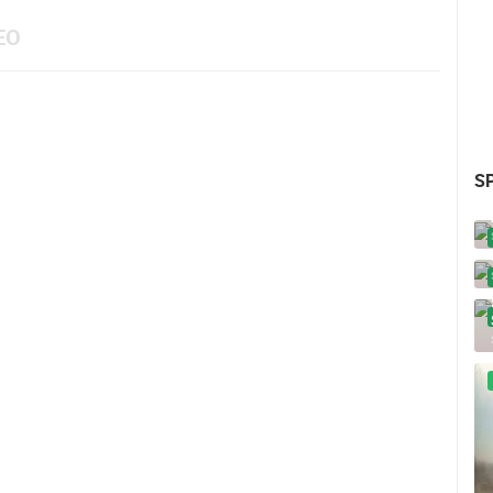
EO
SP