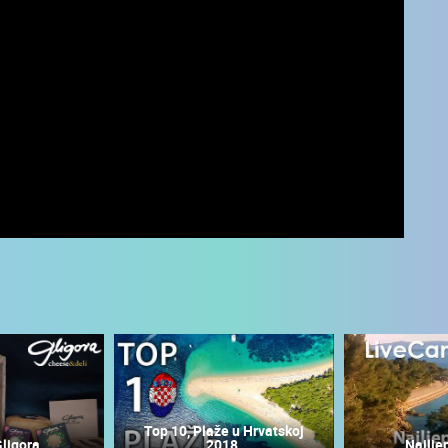
UŽIVO
0 GLEDATELJ(A)
UŽIVO
0 GLEDATELJ(A)
Top 10, Plaže u Hrvatskoj
Gligora
2018.
Najlje