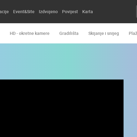
acije
Event&Site
Izdvojeno
Povijest
Karta
HD - okretne kamere
Gradilišta
Skijanje i snijeg
Pla