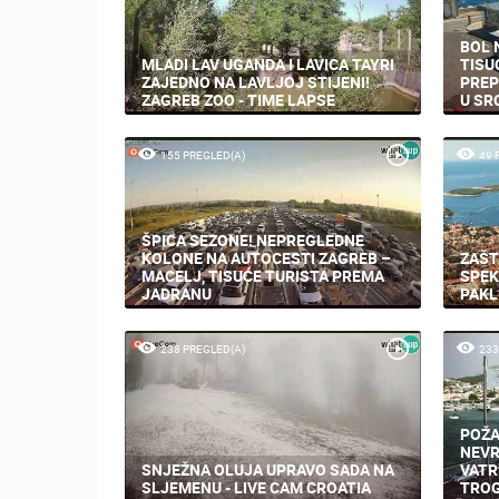
BOL 
MLADI LAV UGANDA I LAVICA TAYRI
TISU
ZAJEDNO NA LAVLJOJ STIJENI!
PREP
ZAGREB ZOO - TIME LAPSE
U SR
155 PREGLED(A)
49 
ŠPICA SEZONE! NEPREGLEDNE
KOLONE NA AUTOCESTI ZAGREB –
ZAŠT
MACELJ, TISUĆE TURISTA PREMA
SPEK
JADRANU
PAKL
238 PREGLED(A)
233
POŽA
NEVR
SNJEŽNA OLUJA UPRAVO SADA NA
VATR
SLJEMENU - LIVE CAM CROATIA
TROG