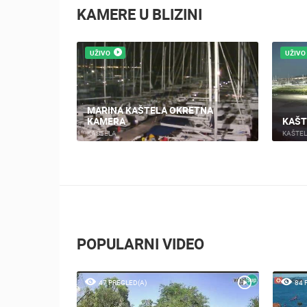
KAMERE U BLIZINI
UŽIVO
 OKRETNA
KAŠTELA - MARINA
KAŠTELA
POPULARNI VIDEO
47 PREGLED(A)
84 