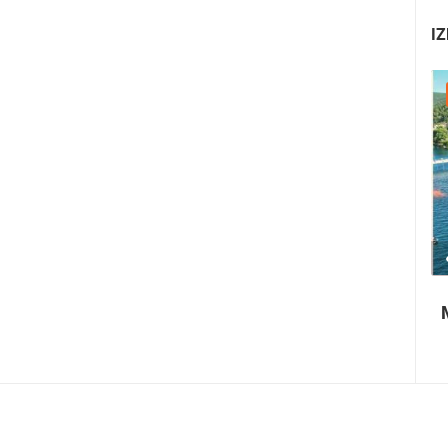
IZ
22.07.2026. - 25.07.2026.
1.01M PREGLED(A)
4 KAMERA(E)
Paški ljetni karneval