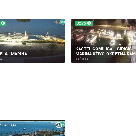
UŽIVO
UŽIVO
KAŠTEL GOMILICA – GIRIČIĆ
RIBARSKA ZADRUGA FRIŠ
MARINA UŽIVO, OKRETNA KAMERA
VEZOVI
KAŠTELA
KAŠTELA
PREGLED(A)