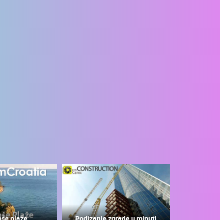
pše plaže
Podizanje zgrade u minuti